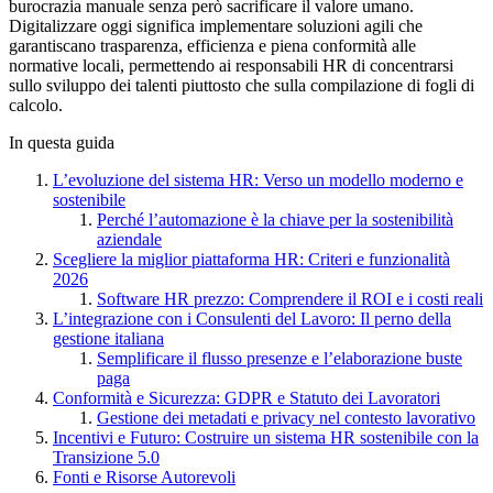
burocrazia manuale senza però sacrificare il valore umano.
Digitalizzare oggi significa implementare soluzioni agili che
garantiscano trasparenza, efficienza e piena conformità alle
normative locali, permettendo ai responsabili HR di concentrarsi
sullo sviluppo dei talenti piuttosto che sulla compilazione di fogli di
calcolo.
In questa guida
L’evoluzione del sistema HR: Verso un modello moderno e
sostenibile
Perché l’automazione è la chiave per la sostenibilità
aziendale
Scegliere la miglior piattaforma HR: Criteri e funzionalità
2026
Software HR prezzo: Comprendere il ROI e i costi reali
L’integrazione con i Consulenti del Lavoro: Il perno della
gestione italiana
Semplificare il flusso presenze e l’elaborazione buste
paga
Conformità e Sicurezza: GDPR e Statuto dei Lavoratori
Gestione dei metadati e privacy nel contesto lavorativo
Incentivi e Futuro: Costruire un sistema HR sostenibile con la
Transizione 5.0
Fonti e Risorse Autorevoli