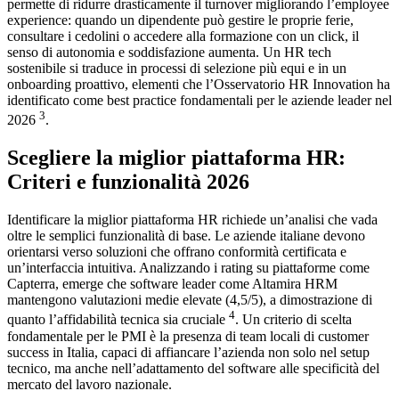
permette di ridurre drasticamente il turnover migliorando l’employee
experience: quando un dipendente può gestire le proprie ferie,
consultare i cedolini o accedere alla formazione con un click, il
senso di autonomia e soddisfazione aumenta. Un HR tech
sostenibile si traduce in processi di selezione più equi e in un
onboarding proattivo, elementi che l’Osservatorio HR Innovation ha
identificato come best practice fondamentali per le aziende leader nel
3
2026
.
Scegliere la miglior piattaforma HR:
Criteri e funzionalità 2026
Identificare la miglior piattaforma HR richiede un’analisi che vada
oltre le semplici funzionalità di base. Le aziende italiane devono
orientarsi verso soluzioni che offrano conformità certificata e
un’interfaccia intuitiva. Analizzando i rating su piattaforme come
Capterra, emerge che software leader come Altamira HRM
mantengono valutazioni medie elevate (4,5/5), a dimostrazione di
4
quanto l’affidabilità tecnica sia cruciale
. Un criterio di scelta
fondamentale per le PMI è la presenza di team locali di customer
success in Italia, capaci di affiancare l’azienda non solo nel setup
tecnico, ma anche nell’adattamento del software alle specificità del
mercato del lavoro nazionale.