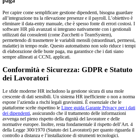
paga
Per capire come semplificare gestione dipendenti, bisogna guardare
all’integrazione tra la rilevazione presenze e il payroll. L’obiettivo è
eliminare il data-entry manuale, che è spesso fonte di errori costosi. I
software HR più avanzati si integrano nativamente con i gestionali
utilizzati dai consulenti (come Zucchetti o TeamSystem),
permettendo di trasmettere le variabili mensili (straordinari, permessi,
malattie) in tempo reale. Questo automatismo non solo riduce i tempi
di elaborazione delle buste paga, ma garantisce che i dati siano
sempre allineati ai CCNL applicati.
Conformità e Sicurezza: GDPR e Statuto
dei Lavoratori
Le sfide moderne HR includono la gestione sicura di una mole
crescente di dati sensibili. Un sistema HR inefficiente o non a norma
espone l’azienda a rischi legali gravissimi. È essenziale che le
piattaforme scelte rispettino le
Linee guida Garante Privacy per i dati
dei dipendenti
, assicurando che il trattamento delle informazioni
avvenga nel pieno rispetto della dignità del lavoratore e delle
normative europee. Inoltre, resta fondamentale il rispetto dell’Art. 4
della Legge 300/1970 (Statuto dei Lavoratori) per quanto riguarda il
controllo a distanza e l’installazione di strumenti tecnologici.