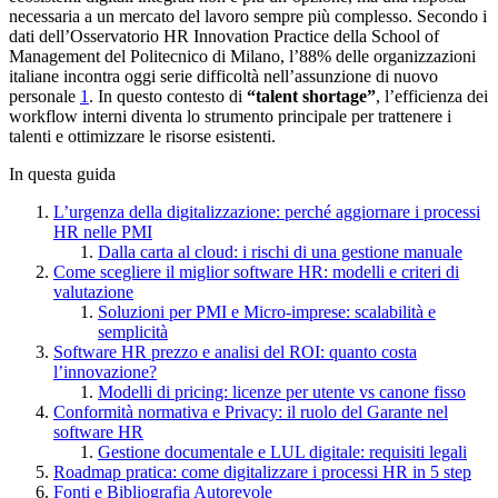
necessaria a un mercato del lavoro sempre più complesso. Secondo i
dati dell’Osservatorio HR Innovation Practice della School of
Management del Politecnico di Milano, l’88% delle organizzazioni
italiane incontra oggi serie difficoltà nell’assunzione di nuovo
personale
1
. In questo contesto di
“talent shortage”
, l’efficienza dei
workflow interni diventa lo strumento principale per trattenere i
talenti e ottimizzare le risorse esistenti.
In questa guida
L’urgenza della digitalizzazione: perché aggiornare i processi
HR nelle PMI
Dalla carta al cloud: i rischi di una gestione manuale
Come scegliere il miglior software HR: modelli e criteri di
valutazione
Soluzioni per PMI e Micro-imprese: scalabilità e
semplicità
Software HR prezzo e analisi del ROI: quanto costa
l’innovazione?
Modelli di pricing: licenze per utente vs canone fisso
Conformità normativa e Privacy: il ruolo del Garante nel
software HR
Gestione documentale e LUL digitale: requisiti legali
Roadmap pratica: come digitalizzare i processi HR in 5 step
Fonti e Bibliografia Autorevole