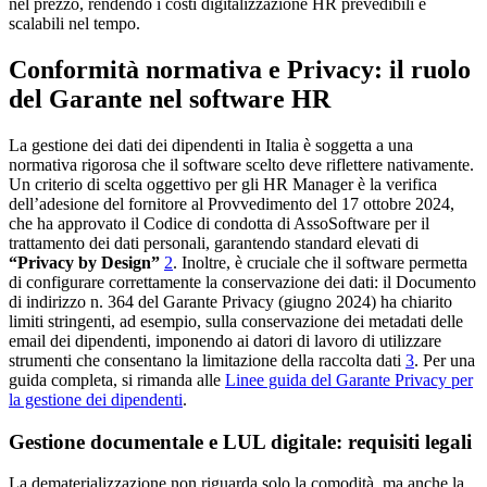
nel prezzo, rendendo i costi digitalizzazione HR prevedibili e
scalabili nel tempo.
Conformità normativa e Privacy: il ruolo
del Garante nel software HR
La gestione dei dati dei dipendenti in Italia è soggetta a una
normativa rigorosa che il software scelto deve riflettere nativamente.
Un criterio di scelta oggettivo per gli HR Manager è la verifica
dell’adesione del fornitore al Provvedimento del 17 ottobre 2024,
che ha approvato il Codice di condotta di AssoSoftware per il
trattamento dei dati personali, garantendo standard elevati di
“Privacy by Design”
2
. Inoltre, è cruciale che il software permetta
di configurare correttamente la conservazione dei dati: il Documento
di indirizzo n. 364 del Garante Privacy (giugno 2024) ha chiarito
limiti stringenti, ad esempio, sulla conservazione dei metadati delle
email dei dipendenti, imponendo ai datori di lavoro di utilizzare
strumenti che consentano la limitazione della raccolta dati
3
. Per una
guida completa, si rimanda alle
Linee guida del Garante Privacy per
la gestione dei dipendenti
.
Gestione documentale e LUL digitale: requisiti legali
La dematerializzazione non riguarda solo la comodità, ma anche la