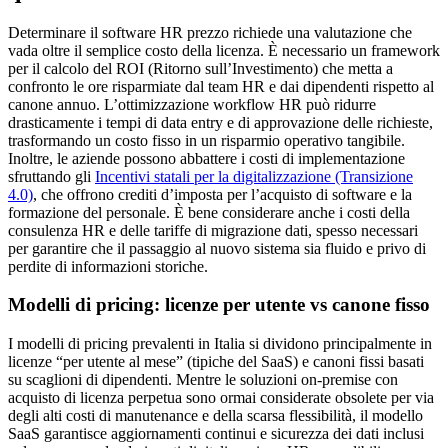
Determinare il software HR prezzo richiede una valutazione che
vada oltre il semplice costo della licenza. È necessario un framework
per il calcolo del ROI (Ritorno sull’Investimento) che metta a
confronto le ore risparmiate dal team HR e dai dipendenti rispetto al
canone annuo. L’ottimizzazione workflow HR può ridurre
drasticamente i tempi di data entry e di approvazione delle richieste,
trasformando un costo fisso in un risparmio operativo tangibile.
Inoltre, le aziende possono abbattere i costi di implementazione
sfruttando gli
Incentivi statali per la digitalizzazione (Transizione
4.0)
, che offrono crediti d’imposta per l’acquisto di software e la
formazione del personale. È bene considerare anche i costi della
consulenza HR e delle tariffe di migrazione dati, spesso necessari
per garantire che il passaggio al nuovo sistema sia fluido e privo di
perdite di informazioni storiche.
Modelli di pricing: licenze per utente vs canone fisso
I modelli di pricing prevalenti in Italia si dividono principalmente in
licenze “per utente al mese” (tipiche del SaaS) e canoni fissi basati
su scaglioni di dipendenti. Mentre le soluzioni on-premise con
acquisto di licenza perpetua sono ormai considerate obsolete per via
degli alti costi di manutenance e della scarsa flessibilità, il modello
SaaS garantisce aggiornamenti continui e sicurezza dei dati inclusi