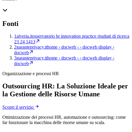
Fonti
1
alveria.it
osservatorio hr innovation practice risultati di ricerca
23 24 1413
2
garanteprivacy.it
home › docweb › › docweb display ›
docweb
3
garanteprivacy.it
home › docweb › › docweb display ›
docweb
Organizzazione e processi HR
Outsourcing HR: La Soluzione Ideale per
la Gestione delle Risorse Umane
Scopri il servizio
Ottimizzazione dei processi HR, automazione e outsourcing: come
far funzionare la macchina delle risorse umane su scala.