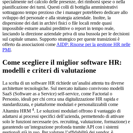
specialmente nel calcolo delle presenze, dei rimborsi spese o nella
pianificazione dei turni. Questi colli di bottiglia amministrativi
sottraggono tempo prezioso che i manager potrebbero dedicare allo
sviluppo del personale e alla strategia aziendale. Inoltre, la
dispersione dei dati in archivi fisici o file locali rende quasi
impossibile estrarre analisi predittive o report in tempo reale,
lasciando la direzione aziendale priva di una bussola per le decisioni
sul capitale umano. Supporto strategico per queste transizioni è
offerto da associazioni come
AIDP: Risorse per la gestione HR nelle
PMI
.
Come scegliere il miglior software HR:
modelli e criteri di valutazione
La scelta di un software HR richiede un’analisi attenta tra diverse
architetture tecnologiche. Sul mercato italiano convivono modelli
SaaS (Software as a Service) self-service, come Factorial o
Personio, ideali per chi cerca una digitalizzazione HR rapida e
standardizzata, e piattaforme modulari e personalizzabili come
4
Altamira HRM
. Le soluzioni modulari offrono il vantaggio di
adattarsi ai processi specifici dell’azienda, permettendo di attivare
solo le funzioni necessarie (es. recruiting, valutazione, formazione) e
garantendo un’integrazione profonda tramite API con i sistemi
gestionali già in uso. Per valutare l’affidabilità dei vendor, è