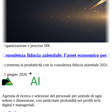
izzazione e processi HR
ulenza fiducia aziendale: l’asset economico per la prod
menta la produttività con la consulenza fiducia aziendale 2026. Scopri
iugno 2026
Agenzia di ricerca e selezione del personale per aziende di ogni
settore e dimensione, con particolare profondità nei profili tech,
digital e manageriali.