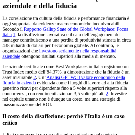
aziendale e della fiducia
La correlazione tra cultura della fiducia e performance finanziaria è
oggi supportata da evidenze macroeconomiche inequivocabili.
Secondo il
Rapporto Gallup State of the Global Workplace: Focus
Italia
1
, la disaffezione lavorativa e il calo dell’engagement dei
manager contribuiscono a una perdita di produttività stimata in circa
438 miliardi di dollari per l’economia globale. Al contrario, le
organizzazioni che
investono seriamente nella responsabilità
aziendale
ottengono risultati superiori alla media di mercato.
Le aziende certificate come Best Workplaces in Italia registrano un
Trust Index medio dell’84,37%, a dimostrazione che la fiducia è un
asset misurabile
2
. Un’
Analisi GPTW: Il valore economico della
fiducia in azienda
evidenzia come i luoghi di lavoro ad alta fiducia
generino ricavi per dipendente fino a 5 volte superiori rispetto alla
concorrenza, con rendimenti azionari 3,5 volte più alti
2
. Investire
nel capitale umano non è dunque un costo, ma una strategia di
massimizzazione del ROI.
Il costo della disaffezione: perché l’Italia è un caso
critico
L’Italia rappresenta un caso di studio particolare nel contesto