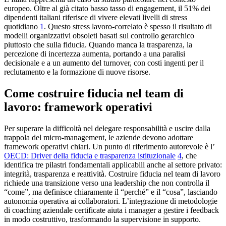
europeo. Oltre al già citato basso tasso di engagement, il 51% dei
dipendenti italiani riferisce di vivere elevati livelli di stress
quotidiano
1
. Questo stress lavoro-correlato è spesso il risultato di
modelli organizzativi obsoleti basati sul controllo gerarchico
piuttosto che sulla fiducia. Quando manca la trasparenza, la
percezione di incertezza aumenta, portando a una paralisi
decisionale e a un aumento del turnover, con costi ingenti per il
reclutamento e la formazione di nuove risorse.
Come costruire fiducia nel team di
lavoro: framework operativi
Per superare la difficoltà nel delegare responsabilità e uscire dalla
trappola del micro-management, le aziende devono adottare
framework operativi chiari. Un punto di riferimento autorevole è l’
OECD: Driver della fiducia e trasparenza istituzionale
4
, che
identifica tre pilastri fondamentali applicabili anche al settore privato:
integrità, trasparenza e reattività. Costruire fiducia nel team di lavoro
richiede una transizione verso una leadership che non controlla il
“come”, ma definisce chiaramente il “perché” e il “cosa”, lasciando
autonomia operativa ai collaboratori. L’integrazione di metodologie
di coaching aziendale certificate aiuta i manager a gestire i feedback
in modo costruttivo, trasformando la supervisione in supporto.