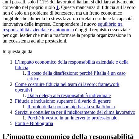
anni passati, solo l’11% dei lavoratori italiani si dichiara attivamente
coinvolto nel proprio ruolo
1
. Questa mancanza di fiducia sul lavoro
non è solo un problema di benessere, ma un freno economico
tangibile che alimenta lo stress lavoro-correlato e riduce la capacità
innovativa delle imprese. Comprendere il nuovo
equilibrio tra
responsabilità aziendale e autonomia
è oggi il requisito essenziale
per ogni leader che miri a trasformare la propria organizzazione in
un ecosistema ad alte prestazioni.
In questa guida
L’impatto economico della responsabilità aziendale e della
fiducia
Il costo della disaffezione: perché l’Italia è un caso
critico
Come costruire fiducia nel team di lavoro: framework
operativi
Dalla delega alla responsabilità individuale
Fiducia e inclusione: superare il divario di genere
Il ruolo della sponsorship basata sulla fiducia
Servizi e consulenza per il miglioramento del clima lavorativo
Perché investire in un intervento professionale
Fonti e Bibliografia
L’impatto economico della responsabilità