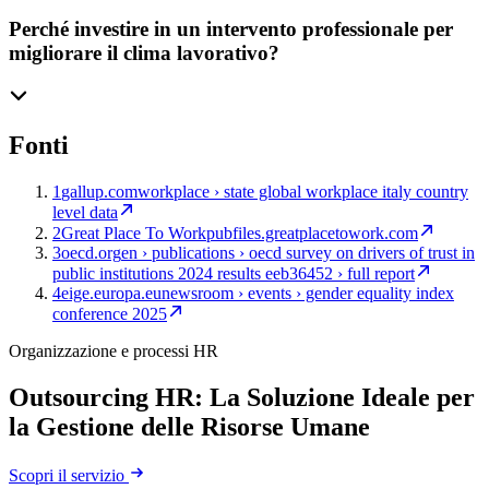
Perché investire in un intervento professionale per
migliorare il clima lavorativo?
Fonti
1
gallup.com
workplace › state global workplace italy country
level data
2
Great Place To Work
pubfiles.greatplacetowork.com
3
oecd.org
en › publications › oecd survey on drivers of trust in
public institutions 2024 results eeb36452 › full report
4
eige.europa.eu
newsroom › events › gender equality index
conference 2025
Organizzazione e processi HR
Outsourcing HR: La Soluzione Ideale per
la Gestione delle Risorse Umane
Scopri il servizio