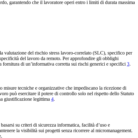
cordo, garantendo che il lavoratore operi entro i limiti di durata massima
a valutazione del rischio stress lavoro-correlato (SLC), specifico per
ecificità del lavoro da remoto. Per approfondire gli obblighi
la fornitura di un’informativa corretta sui rischi generici e specifici
3
.
erso misure tecniche e organizzative che impediscano la ricezione di
lavoro può esercitare il potere di controllo solo nel rispetto dello Statuto
a giustificazione legittima
4
.
arsi su criteri di sicurezza informatica, facilità d’uso e
tenere la visibilità sui progetti senza ricorrere al micromanagement.
e.