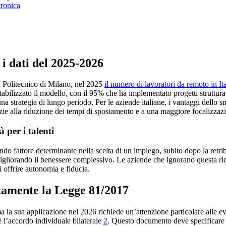
tronica
 i dati del 2025-2026
 Politecnico di Milano, nel 2025
il numero di lavoratori da remoto in It
abilizzato il modello, con il 95% che ha implementato progetti struttur
na strategia di lungo periodo. Per le aziende italiane, i vantaggi dello 
azie alla riduzione dei tempi di spostamento e a una maggiore focalizzazio
à per i talenti
econdo fattore determinante nella scelta di un impiego, subito dopo la re
igliorando il benessere complessivo. Le aziende che ignorano questa rich
i offrire autonomia e fiducia.
tamente la Legge 81/2017
a la sua applicazione nel 2026 richiede un’attenzione particolare alle ev
è l’accordo individuale bilaterale
2
. Questo documento deve specificare l