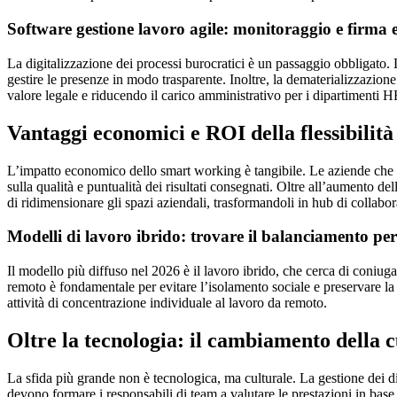
Software gestione lavoro agile: monitoraggio e firma e
La digitalizzazione dei processi burocratici è un passaggio obbligato. 
gestire le presenze in modo trasparente. Inoltre, la dematerializzazione
valore legale e riducendo il carico amministrativo per i dipartimenti H
Vantaggi economici e ROI della flessibilità
L’impatto economico dello smart working è tangibile. Le aziende che 
sulla qualità e puntualità dei risultati consegnati. Oltre all’aumento dell
di ridimensionare gli spazi aziendali, trasformandoli in hub di collabor
Modelli di lavoro ibrido: trovare il balanciamento per
Il modello più diffuso nel 2026 è il lavoro ibrido, che cerca di coniuga
remoto è fondamentale per evitare l’isolamento sociale e preservare la 
attività di concentrazione individuale al lavoro da remoto.
Oltre la tecnologia: il cambiamento della 
La sfida più grande non è tecnologica, ma culturale. La gestione dei 
devono formare i responsabili di team a valutare le prestazioni in base