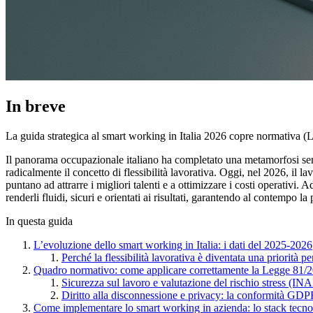
In breve
La guida strategica al smart working in Italia 2026 copre normativa (L
Il panorama occupazionale italiano ha completato una metamorfosi sen
radicalmente il concetto di flessibilità lavorativa. Oggi, nel 2026, il
puntano ad attrarre i migliori talenti e a ottimizzare i costi operativi.
renderli fluidi, sicuri e orientati ai risultati, garantendo al contempo 
In questa guida
L’evoluzione dello smart working in Italia: i dati del 2025-2026
Perché la flessibilità lavorativa è diventata una priorità per
Quadro normativo: come applicare correttamente la Legge 81/
Sicurezza sul lavoro e valutazione del rischio stress (IN
Diritto alla disconnessione e privacy: la conformità GD
Come implementare lo smart working in azienda: lo stack tecno