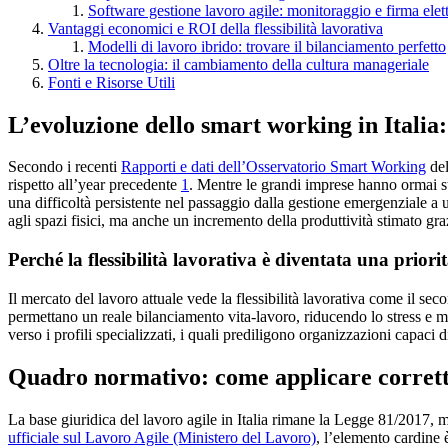
Software gestione lavoro agile: monitoraggio e firma elet
Vantaggi economici e ROI della flessibilità lavorativa
Modelli di lavoro ibrido: trovare il bilanciamento perfetto
Oltre la tecnologia: il cambiamento della cultura manageriale
Fonti e Risorse Utili
L’evoluzione dello smart working in Italia:
Secondo i recenti
Rapporti e dati dell’Osservatorio Smart Working
del
rispetto all’year precedente
1
. Mentre le grandi imprese hanno ormai st
una difficoltà persistente nel passaggio dalla gestione emergenziale a u
agli spazi fisici, ma anche un incremento della produttività stimato gr
Perché la flessibilità lavorativa è diventata una priorit
Il mercato del lavoro attuale vede la flessibilità lavorativa come il s
permettano un reale bilanciamento vita-lavoro, riducendo lo stress e m
verso i profili specializzati, i quali prediligono organizzazioni capaci d
Quadro normativo: come applicare corret
La base giuridica del lavoro agile in Italia rimane la Legge 81/2017, m
ufficiale sul Lavoro Agile (Ministero del Lavoro)
, l’elemento cardine 