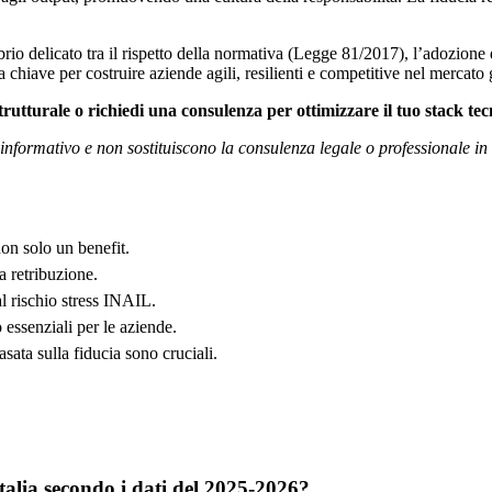
brio delicato tra il rispetto della normativa (Legge 81/2017), l’adozione d
la chiave per costruire aziende agili, resilienti e competitive nel mercato
trutturale o richiedi una consulenza per ottimizzare il tuo stack tec
formativo e non sostituiscono la consulenza legale o professionale in 
non solo un benefit.
la retribuzione.
l rischio stress INAIL.
essenziali per le aziende.
ata sulla fiducia sono cruciali.
talia secondo i dati del 2025-2026?