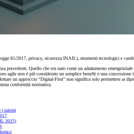
egge 81/2017, privacy, sicurezza INAIL), strumenti tecnologici e cambia
za precedenti. Quello che era nato come un adattamento emergenziale s
 lavoro agile non è più considerato un semplice benefit o una concession
 Adottare un approccio “Digital-First” non significa solo permettere ai dip
la piena conformità normativa.
 i talenti
2017
AIL 2025)
PR
logico