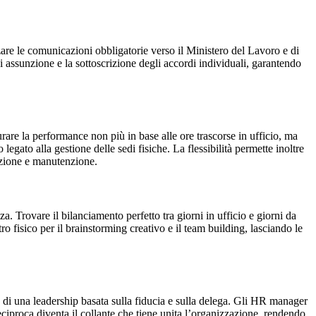
zare le comunicazioni obbligatorie verso il Ministero del Lavoro e di
di assunzione e la sottoscrizione degli accordi individuali, garantendo
e la performance non più in base alle ore trascorse in ufficio, ma
 legato alla gestione delle sedi fisiche. La flessibilità permette inoltre
cazione e manutenzione.
a. Trovare il bilanciamento perfetto tra giorni in ufficio e giorni da
 fisico per il brainstorming creativo e il team building, lasciando le
di una leadership basata sulla fiducia e sulla delega. Gli HR manager
eciproca diventa il collante che tiene unita l’organizzazione, rendendo