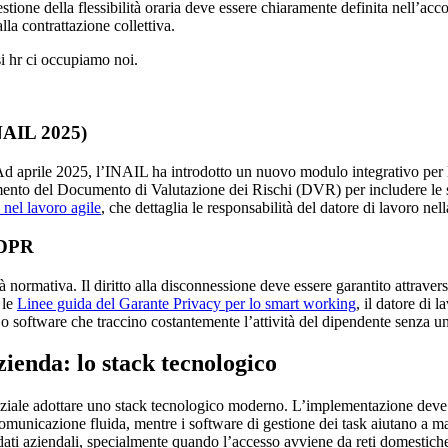
 gestione della flessibilità oraria deve essere chiaramente definita nell’ac
lla contrattazione collettiva.
i hr ci occupiamo noi.
INAIL 2025)
 Ad aprile 2025, l’INAIL ha introdotto un nuovo modulo integrativo per l
ento del Documento di Valutazione dei Rischi (DVR) per includere le sp
nel lavoro agile
, che dettaglia le responsabilità del datore di lavoro nel
 GDPR
tà normativa. Il diritto alla disconnessione deve essere garantito attrav
 le
Linee guida del Garante Privacy per lo smart working
, il datore di 
 software che traccino costantemente l’attività del dipendente senza un
enda: lo stack tecnologico
iale adottare uno stack tecnologico moderno. L’implementazione deve bas
municazione fluida, mentre i software di gestione dei task aiutano a man
dati aziendali, specialmente quando l’accesso avviene da reti domestich