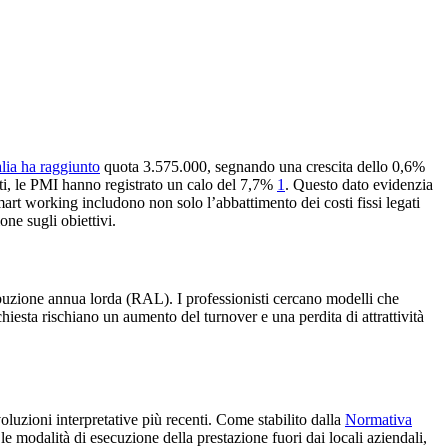
alia ha raggiunto
quota 3.575.000, segnando una crescita dello 0,6%
ati, le PMI hanno registrato un calo del 7,7%
1
. Questo dato evidenzia
smart working includono non solo l’abbattimento dei costi fissi legati
ne sugli obiettivi.
tribuzione annua lorda (RAL). I professionisti cercano modelli che
iesta rischiano un aumento del turnover e una perdita di attrattività
oluzioni interpretative più recenti. Come stabilito dalla
Normativa
e modalità di esecuzione della prestazione fuori dai locali aziendali,