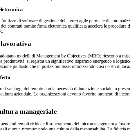
lettronica
L’utilizzo di software di gestione del lavoro agile permette di automatiz
 dei contratti tramite firma elettronica qualificata accelera le procedure 
R.
 lavorativa
adottano modelli di Management by Objectives (MBO) riescono a misurar
a produttività, si registra un significativo risparmio energetico e logistico
azione piuttosto che in postazioni fisse, ottimizzando così i costi di lo
fetto
re i vantaggi del remoto con la necessità di interazione sociale in presenz
cultura aziendale. Le organizzazioni devono favorire momenti di incontro
cultura manageriale
dipendenti remoti richiede il superamento del micromanagement a favore 
 agli output, promuovendo una cultura della responsabilità. La fiducia r