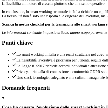
la flessibilità un motore di crescita piuttosto che un rischio operativo.
In conclusione, lo smart working strutturale in Italia richiede un equili
La flessibilità non è solo una risposta alle esigenze dei lavoratori, ma 
Scarica la nostra checklist per la transizione allo smart working s
Le informazioni contenute in questo articolo hanno scopo puramente in
Punti chiave
Lo smart working in Italia è una realtà strutturale nel 2026, 
La flessibilità lavorativa è prioritaria per i talenti, seguita dal
La Legge 81/2017 richiede accordi individuali e attenzione a
Privacy, diritto alla disconnessione e conformità GDPR sono 
Uno stack tecnologico adeguato e una cultura manageriale bas
Domande frequenti
Cosa ha causato l’evoluzione dello smart working in I