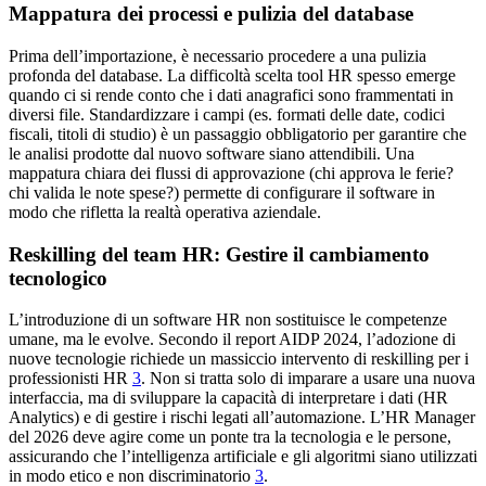
Mappatura dei processi e pulizia del database
Prima dell’importazione, è necessario procedere a una pulizia
profonda del database. La difficoltà scelta tool HR spesso emerge
quando ci si rende conto che i dati anagrafici sono frammentati in
diversi file. Standardizzare i campi (es. formati delle date, codici
fiscali, titoli di studio) è un passaggio obbligatorio per garantire che
le analisi prodotte dal nuovo software siano attendibili. Una
mappatura chiara dei flussi di approvazione (chi approva le ferie?
chi valida le note spese?) permette di configurare il software in
modo che rifletta la realtà operativa aziendale.
Reskilling del team HR: Gestire il cambiamento
tecnologico
L’introduzione di un software HR non sostituisce le competenze
umane, ma le evolve. Secondo il report AIDP 2024, l’adozione di
nuove tecnologie richiede un massiccio intervento di reskilling per i
professionisti HR
3
. Non si tratta solo di imparare a usare una nuova
interfaccia, ma di sviluppare la capacità di interpretare i dati (HR
Analytics) e di gestire i rischi legati all’automazione. L’HR Manager
del 2026 deve agire come un ponte tra la tecnologia e le persone,
assicurando che l’intelligenza artificiale e gli algoritmi siano utilizzati
in modo etico e non discriminatorio
3
.