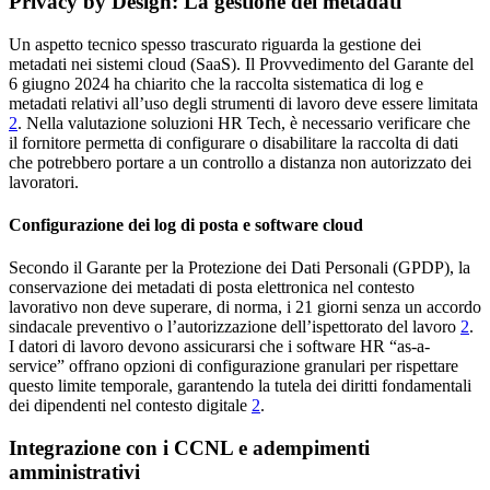
Privacy by Design: La gestione dei metadati
Un aspetto tecnico spesso trascurato riguarda la gestione dei
metadati nei sistemi cloud (SaaS). Il Provvedimento del Garante del
6 giugno 2024 ha chiarito che la raccolta sistematica di log e
metadati relativi all’uso degli strumenti di lavoro deve essere limitata
2
. Nella valutazione soluzioni HR Tech, è necessario verificare che
il fornitore permetta di configurare o disabilitare la raccolta di dati
che potrebbero portare a un controllo a distanza non autorizzato dei
lavoratori.
Configurazione dei log di posta e software cloud
Secondo il Garante per la Protezione dei Dati Personali (GPDP), la
conservazione dei metadati di posta elettronica nel contesto
lavorativo non deve superare, di norma, i 21 giorni senza un accordo
sindacale preventivo o l’autorizzazione dell’ispettorato del lavoro
2
.
I datori di lavoro devono assicurarsi che i software HR “as-a-
service” offrano opzioni di configurazione granulari per rispettare
questo limite temporale, garantendo la tutela dei diritti fondamentali
dei dipendenti nel contesto digitale
2
.
Integrazione con i CCNL e adempimenti
amministrativi