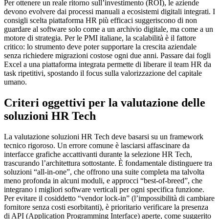
Per ottenere un reale ritorno sull’investimento (ROI), le aziende
devono evolvere dai processi manuali a ecosistemi digitali integrati. I
consigli scelta piattaforma HR più efficaci suggeriscono di non
guardare al software solo come a un archivio digitale, ma come a un
motore di strategia. Per le PMI italiane, la scalabilità è il fattore
critico: lo strumento deve poter supportare la crescita aziendale
senza richiedere migrazioni costose ogni due anni. Passare dai fogli
Excel a una piattaforma integrata permette di liberare il team HR da
task ripetitivi, spostando il focus sulla valorizzazione del capitale
umano.
Criteri oggettivi per la valutazione delle
soluzioni HR Tech
La valutazione soluzioni HR Tech deve basarsi su un framework
tecnico rigoroso. Un errore comune è lasciarsi affascinare da
interfacce grafiche accattivanti durante la selezione HR Tech,
trascurando l’architettura sottostante. È fondamentale distinguere tra
soluzioni “all-in-one”, che offrono una suite completa ma talvolta
meno profonda in alcuni moduli, e approcci “best-of-breed”, che
integrano i migliori software verticali per ogni specifica funzione.
Per evitare il cosiddetto “vendor lock-in” (l’impossibilità di cambiare
fornitore senza costi esorbitanti), è prioritario verificare la presenza
di API (Application Programming Interface) aperte, come suggerito