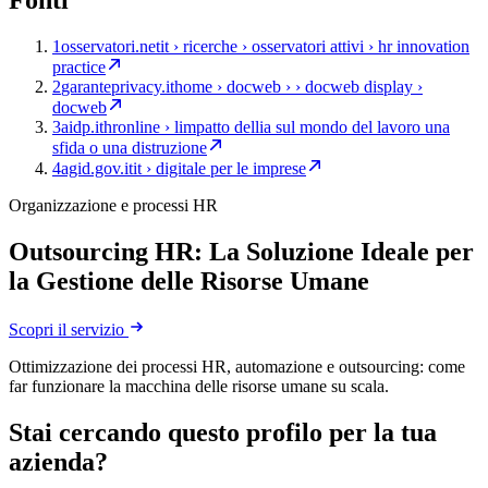
Fonti
1
osservatori.net
it › ricerche › osservatori attivi › hr innovation
practice
2
garanteprivacy.it
home › docweb › › docweb display ›
docweb
3
aidp.it
hronline › limpatto dellia sul mondo del lavoro una
sfida o una distruzione
4
agid.gov.it
it › digitale per le imprese
Organizzazione e processi HR
Outsourcing HR: La Soluzione Ideale per
la Gestione delle Risorse Umane
Scopri il servizio
Ottimizzazione dei processi HR, automazione e outsourcing: come
far funzionare la macchina delle risorse umane su scala.
Stai cercando questo profilo per la tua
azienda?