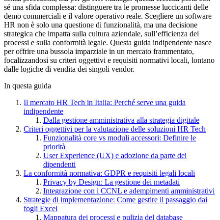
sé una sfida complessa: distinguere tra le promesse luccicanti delle
demo commerciali e il valore operativo reale. Scegliere un software
HR non è solo una questione di funzionalità, ma una decisione
strategica che impatta sulla cultura aziendale, sull’efficienza dei
processi e sulla conformità legale. Questa guida indipendente nasce
per offrire una bussola imparziale in un mercato frammentato,
focalizzandosi su criteri oggettivi e requisiti normativi locali, lontano
dalle logiche di vendita dei singoli vendor.
In questa guida
Il mercato HR Tech in Italia: Perché serve una guida
indipendente
Dalla gestione amministrativa alla strategia digitale
Criteri oggettivi per la valutazione delle soluzioni HR Tech
Funzionalità core vs moduli accessori: Definire le
priorità
User Experience (UX) e adozione da parte dei
dipendenti
La conformità normativa: GDPR e requisiti legali locali
Privacy by Design: La gestione dei metadati
Integrazione con i CCNL e adempimenti amministrativi
Strategie di implementazione: Come gestire il passaggio dai
fogli Excel
Mappatura dei processi e pulizia del database