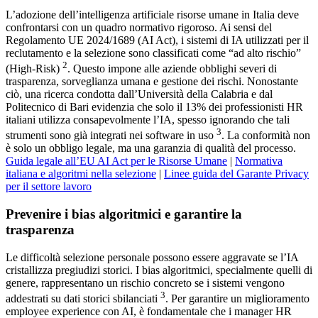
L’adozione dell’intelligenza artificiale risorse umane in Italia deve
confrontarsi con un quadro normativo rigoroso. Ai sensi del
Regolamento UE 2024/1689 (AI Act), i sistemi di IA utilizzati per il
reclutamento e la selezione sono classificati come “ad alto rischio”
2
(High-Risk)
. Questo impone alle aziende obblighi severi di
trasparenza, sorveglianza umana e gestione dei rischi. Nonostante
ciò, una ricerca condotta dall’Università della Calabria e dal
Politecnico di Bari evidenzia che solo il 13% dei professionisti HR
italiani utilizza consapevolmente l’IA, spesso ignorando che tali
3
strumenti sono già integrati nei software in uso
. La conformità non
è solo un obbligo legale, ma una garanzia di qualità del processo.
Guida legale all’EU AI Act per le Risorse Umane
|
Normativa
italiana e algoritmi nella selezione
|
Linee guida del Garante Privacy
per il settore lavoro
Prevenire i bias algoritmici e garantire la
trasparenza
Le difficoltà selezione personale possono essere aggravate se l’IA
cristallizza pregiudizi storici. I bias algoritmici, specialmente quelli di
genere, rappresentano un rischio concreto se i sistemi vengono
3
addestrati su dati storici sbilanciati
. Per garantire un miglioramento
employee experience con AI, è fondamentale che i manager HR