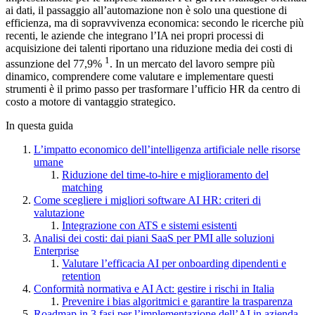
ai dati, il passaggio all’automazione non è solo una questione di
efficienza, ma di sopravvivenza economica: secondo le ricerche più
recenti, le aziende che integrano l’IA nei propri processi di
acquisizione dei talenti riportano una riduzione media dei costi di
1
assunzione del 77,9%
. In un mercato del lavoro sempre più
dinamico, comprendere come valutare e implementare questi
strumenti è il primo passo per trasformare l’ufficio HR da centro di
costo a motore di vantaggio strategico.
In questa guida
L’impatto economico dell’intelligenza artificiale nelle risorse
umane
Riduzione del time-to-hire e miglioramento del
matching
Come scegliere i migliori software AI HR: criteri di
valutazione
Integrazione con ATS e sistemi esistenti
Analisi dei costi: dai piani SaaS per PMI alle soluzioni
Enterprise
Valutare l’efficacia AI per onboarding dipendenti e
retention
Conformità normativa e AI Act: gestire i rischi in Italia
Prevenire i bias algoritmici e garantire la trasparenza
Roadmap in 3 fasi per l’implementazione dell’AI in azienda