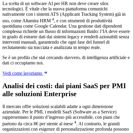
La scelta di un software AI per HR non deve creare silos
tecnologici. È vitale che la nuova piattaforma comunichi
nativamente con i sistemi ATS (Applicant Tracking System) già in
4
uso, come Altamira HRM
, e con strumenti di produttività
quotidiana come Google Calendar. Una gestione dati dipendenti
complessa richiede un flusso di informazioni fluido: l’IA deve essere
in grado di estrarre dati dai sistemi legacy e renderli azionabili senza
interventi manuali, garantendo che ogni fase del funnel di
reclutamento sia tracciata e analizzata in tempo reale.
Se è un profilo che stai cercando davvero, di intelligenza artificiale e
dati ci occupiamo noi.
Vedi come lavoriamo
Analisi dei costi: dai piani SaaS per PMI
alle soluzioni Enterprise
Il mercato offre soluzioni scalabili adatte a ogni dimensione
aziendale. Per le PMI, i modelli SaaS (Software as a Service)
rappresentano il punto d’ingresso più accessibile, con piani che
4
partono da circa 8€ per utente al mese
. Al contrario, le grandi
organizzazioni con esigenze di personalizzazione profonda possono