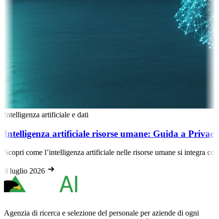
lligenza artificiale e dati
elligenza artificiale risorse umane: Guida a Privacy e A
ri come l’intelligenza artificiale nelle risorse umane si integra con l’AI
uglio 2026
Agenzia di ricerca e selezione del personale per aziende di ogni