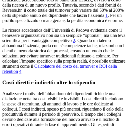
della ricerca di un nuovo profilo. Tuttavia, secondo i dati forniti da
Reverse.hr, il costo totale del turnover può variare dal 50% al 200%
dello stipendio annuo del dipendente che lascia l’azienda
1
. Per un
profilo specializzato o manageriale, la perdita economica è enorme.
La ricerca accademica dell’Università di Padova evidenzia come il
benessere organizzativo non sia un semplice “optional”, ma una leva
scientifica per il vantaggio competitivo
2
. Quando un talento
abbandona l’azienda, porta con sé competenze tacite, relazioni con i
clienti e memoria storica dei processi, creando un vuoto che le
soluzioni per evitare turnover tradizionali faticano a colmare. Per
calcolare l’impatto specifico sulla propria realtà, è possibile utilizzare
strumenti come il
Calcolatore del costo del turnover e ROI della
retention
4
.
Costi diretti e indiretti: oltre lo stipendio
Analizzare i motivi dell’abbandono dei dipendenti richiede una
distinzione netta tra costi visibili e invisibili. I costi diretti includono
le spese di recruiting, gli annunci di lavoro e le ore dedicate ai
colloqui. I costi indiretti, spesso più onerosi, riguardano il calo della
produttività durante il periodo di preavviso, il tempo che i colleghi
devono dedicare alla formazione del nuovo arrivato e il rischio di
errori operativi durante la fase di apprendimento. Gli esperti di