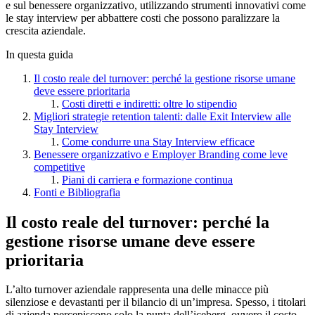
e sul benessere organizzativo, utilizzando strumenti innovativi come
le stay interview per abbattere costi che possono paralizzare la
crescita aziendale.
In questa guida
Il costo reale del turnover: perché la gestione risorse umane
deve essere prioritaria
Costi diretti e indiretti: oltre lo stipendio
Migliori strategie retention talenti: dalle Exit Interview alle
Stay Interview
Come condurre una Stay Interview efficace
Benessere organizzativo e Employer Branding come leve
competitive
Piani di carriera e formazione continua
Fonti e Bibliografia
Il costo reale del turnover: perché la
gestione risorse umane deve essere
prioritaria
L’alto turnover aziendale rappresenta una delle minacce più
silenziose e devastanti per il bilancio di un’impresa. Spesso, i titolari
di azienda percepiscono solo la punta dell’iceberg, ovvero il costo