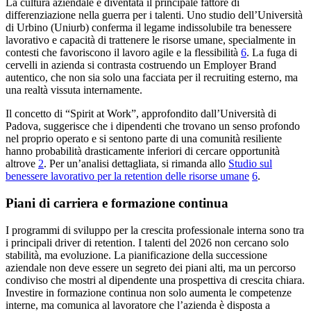
La cultura aziendale è diventata il principale fattore di
differenziazione nella guerra per i talenti. Uno studio dell’Università
di Urbino (Uniurb) conferma il legame indissolubile tra benessere
lavorativo e capacità di trattenere le risorse umane, specialmente in
contesti che favoriscono il lavoro agile e la flessibilità
6
. La fuga di
cervelli in azienda si contrasta costruendo un Employer Brand
autentico, che non sia solo una facciata per il recruiting esterno, ma
una realtà vissuta internamente.
Il concetto di “Spirit at Work”, approfondito dall’Università di
Padova, suggerisce che i dipendenti che trovano un senso profondo
nel proprio operato e si sentono parte di una comunità resiliente
hanno probabilità drasticamente inferiori di cercare opportunità
altrove
2
. Per un’analisi dettagliata, si rimanda allo
Studio sul
benessere lavorativo per la retention delle risorse umane
6
.
Piani di carriera e formazione continua
I programmi di sviluppo per la crescita professionale interna sono tra
i principali driver di retention. I talenti del 2026 non cercano solo
stabilità, ma evoluzione. La pianificazione della successione
aziendale non deve essere un segreto dei piani alti, ma un percorso
condiviso che mostri al dipendente una prospettiva di crescita chiara.
Investire in formazione continua non solo aumenta le competenze
interne, ma comunica al lavoratore che l’azienda è disposta a