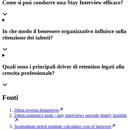
Come si può condurre una Stay Interview efficace?
In che modo il benessere organizzativo influisce sulla
ritenzione dei talenti?
Quali sono i principali driver di retention legati alla
crescita professionale?
Fonti
1
blog.reverse.hr
turnover
2
shrm.org
topics tools › stay interviews provide timely insights
3
roiinstitute.net
roi institute calculator cost of turnover