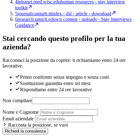
4
intranet.med.wisc.edu
human resources › stay interview
toolkit
5
journals.uniurb.it
index › dsl › article › download
6
research.umich.edu
wp content › uploads › Stay Interviews
Guidance
Stai cercando questo profilo per la tua
azienda?
Raccontaci la posizione da coprire: ti richiamiamo entro 24 ore
lavorative.
Primo confronto senza impegno e senza costi
Sostituzione garantita entro sei mesi
Rispondiamo entro 24 ore lavorative
Non compilare
Nome e Cognome
Email aziendale
Racconta la posizione, se vuoi
Richiedi la consulenza