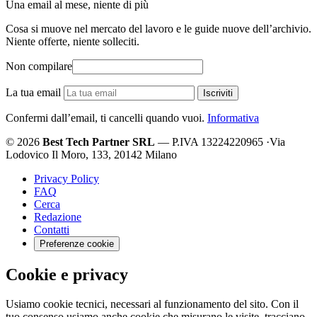
Una email al mese, niente di più
Cosa si muove nel mercato del lavoro e le guide nuove dell’archivio.
Niente offerte, niente solleciti.
Non compilare
La tua email
Iscriviti
Confermi dall’email, ti cancelli quando vuoi.
Informativa
© 2026
Best Tech Partner SRL
— P.IVA 13224220965
·
Via
Lodovico Il Moro, 133, 20142 Milano
Privacy Policy
FAQ
Cerca
Redazione
Contatti
Preferenze cookie
Cookie e privacy
Usiamo cookie tecnici, necessari al funzionamento del sito. Con il
tuo consenso usiamo anche cookie che misurano le visite, tracciano