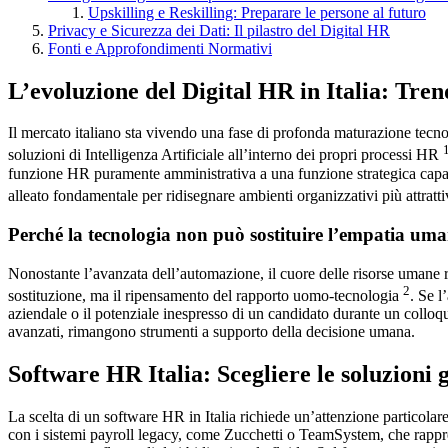
Upskilling e Reskilling: Preparare le persone al futuro
Privacy e Sicurezza dei Dati: Il pilastro del Digital HR
Fonti e Approfondimenti Normativi
L’evoluzione del Digital HR in Italia: Tren
Il mercato italiano sta vivendo una fase di profonda maturazione tecno
soluzioni di Intelligenza Artificiale all’interno dei propri processi HR
funzione HR puramente amministrativa a una funzione strategica capac
alleato fondamentale per ridisegnare ambienti organizzativi più attratti
Perché la tecnologia non può sostituire l’empatia um
Nonostante l’avanzata dell’automazione, il cuore delle risorse umane r
2
sostituzione, ma il ripensamento del rapporto uomo-tecnologia
. Se l
aziendale o il potenziale inespresso di un candidato durante un colloq
avanzati, rimangono strumenti a supporto della decisione umana.
Software HR Italia: Scegliere le soluzioni g
La scelta di un software HR in Italia richiede un’attenzione particolar
con i sistemi payroll legacy, come Zucchetti o TeamSystem, che rappres