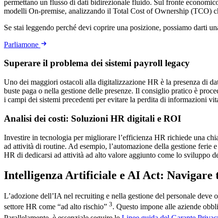
permettano un flusso di dati bidirezionale fluido. Sul fronte economico
modelli On-premise, analizzando il Total Cost of Ownership (TCO) ch
Se stai leggendo perché devi coprire una posizione, possiamo darti u
Parliamone
Superare il problema dei sistemi payroll legacy
Uno dei maggiori ostacoli alla digitalizzazione HR è la presenza di data
buste paga o nella gestione delle presenze. Il consiglio pratico è pr
i campi dei sistemi precedenti per evitare la perdita di informazioni vita
Analisi dei costi: Soluzioni HR digitali e ROI
Investire in tecnologia per migliorare l’efficienza HR richiede una ch
ad attività di routine. Ad esempio, l’automazione della gestione ferie 
HR di dedicarsi ad attività ad alto valore aggiunto come lo sviluppo dei
Intelligenza Artificiale e AI Act: Navigare
L’adozione dell’IA nel recruiting e nella gestione del personale deve 
3
settore HR come “ad alto rischio”
. Questo impone alle aziende obbl
Parallelamente, è essenziale seguire le
Linee guida del Garante Privacy 