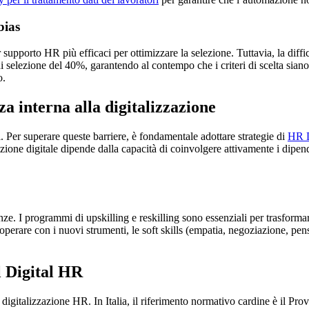
bias
supporto HR più efficaci per ottimizzare la selezione. Tuttavia, la diffic
di selezione del 40%, garantendo al contempo che i criteri di scelta sia
o.
 interna alla digitalizzazione
. Per superare queste barriere, è fondamentale adottare strategie di
HR D
one digitale dipende dalla capacità di coinvolgere attivamente i dipenden
ze. I programmi di upskilling e reskilling sono essenziali per trasforma
 operare con i nuovi strumenti, le soft skills (empatia, negoziazione, pen
l Digital HR
lla digitalizzazione HR. In Italia, il riferimento normativo cardine è il