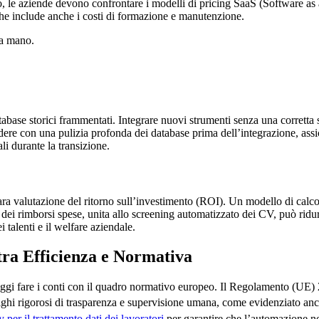
, le aziende devono confrontare i modelli di pricing SaaS (Software as a 
e include anche i costi di formazione e manutenzione.
na mano.
base storici frammentati. Integrare nuovi strumenti senza una corretta str
ocedere con una pulizia profonda dei database prima dell’integrazione, 
li durante la transizione.
iara valutazione del ritorno sull’investimento (ROI). Un modello di calc
e dei rimborsi spese, unita allo screening automatizzato dei CV, può ridu
 talenti e il welfare aziendale.
 tra Efficienza e Normativa
oggi fare i conti con il quadro normativo europeo. Il Regolamento (UE) 20
ighi rigorosi di trasparenza e supervisione umana, come evidenziato an
per il trattamento dati dei lavoratori
per garantire che l’automazione non