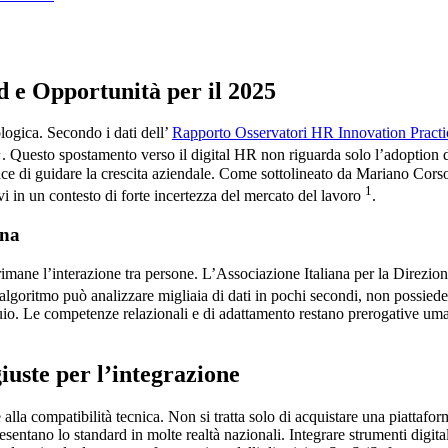
d e Opportunità per il 2025
logica. Secondo i dati dell’
Rapporto Osservatori HR Innovation Practic
1
. Questo spostamento verso il digital HR non riguarda solo l’adoption 
e di guidare la crescita aziendale. Come sottolineato da Mariano Corso,
1
vi in un contesto di forte incertezza del mercato del lavoro
.
ana
imane l’interazione tra persone. L’Associazione Italiana per la Direzion
’algoritmo può analizzare migliaia di dati in pochi secondi, non possied
uio. Le competenze relazionali e di adattamento restano prerogative uman
iuste per l’integrazione
e alla compatibilità tecnica. Non si tratta solo di acquistare una piatta
entano lo standard in molte realtà nazionali. Integrare strumenti digita