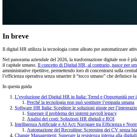
In breve
Il digital HR utilizza la tecnologia come alleato per automatizzare attiv
Nel panorama aziendale del 2026, la trasformazione digitale non è più 
il capitale umano.
Il concetto di Digital HR, al contrario, nasce per s
amministrative ripetitive, permettendo loro di concentrarsi sulla centra
l’efficienza operativa senza smarrire il “tocco umano” che definisce la
In questa guida
L’evoluzione del Digital HR in Italia: Trend e Opportunità per 
Perché la tecnologia non può sostituire l’empatia umana
Software HR Italia: Scegliere le soluzioni giuste per l’integrazi
Superare il problema dei sistemi payroll legacy
Analisi dei costi: Soluzioni HR digitali e ROI
Intelligenza Artificiale e AI Act: Navigare tra Efficienza e Nor
Automazione del Recruiting: Screening dei CV senza bi
Change Management: Superare la resistenza interna alla digital