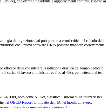
Service), che offrono flessibilità e aggiornamenti continui, rispetto ai
ategia di migrazione dati può portare a errori critici nel calcolo delle
assicurandosi che i nuovi software HRIS possano mappare correttamente
olo efficace deve considerare la riduzione drastica del tempo dedicato
rre il carico di lavoro amministrativo fino al 40%, permettendo al team
24/1689, noto come AI Act, classifica i sistemi di IA utilizzati nel
che nel
OECD Report: L’impatto dell’IA nei luoghi di lavoro
.
4
 violi i diritti fondamentali dei dipendenti
.