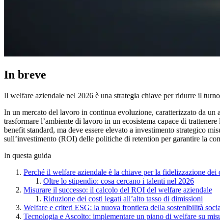
In breve
Il welfare aziendale nel 2026 è una strategia chiave per ridurre il turno
In un mercato del lavoro in continua evoluzione, caratterizzato da un alt
trasformare l’ambiente di lavoro in un ecosistema capace di trattenere 
benefit standard, ma deve essere elevato a investimento strategico mis
sull’investimento (ROI) delle politiche di retention per garantire la comp
In questa guida
Perché il welfare aziendale è la chiave per la fidelizzazione dei
Oltre lo stipendio: cosa cercano i talenti nel 2026
Misurare il successo: il calcolo del ROI del welfare aziendale
Riduzione dei costi legati all’alto tasso di dimissioni
Welfare e criteri ESG: la nuova frontiera della sostenibilità soci
Tecnologia e Ascolto: implementare un piano di welfare su mis