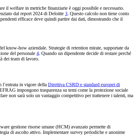
re il welfare in metriche finanziarie è oggi possibile e necessario.
nziato dal report 2024 di Deloitte
3
. Questo calcolo non tiene conto
ipendenti efficace deve quindi partire dai dati, dimostrando che il
a del know-how aziendale. Strategie di retention mirate, supportate da
uzione del personale
4
. Quando un dipendente decide di restare perché
tà dei team di lavoro.
l’entrata in vigore della
Direttiva CSRD e standard europei di
dell’EFRAG impongono trasparenza su temi come la protezione sociale
fare non sarà solo un vantaggio competitivo per trattenere i talenti, ma
software gestione risorse umane (HCM) avanzato permette di
rategia di ascolto attivo. Implementare survey periodiche e anonime