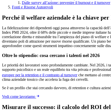
Dalle survey all’azione: prevenire il burnout e il turnover
Fonti e Risorse Autorevoli
Perché il welfare aziendale è la chiave per 
La fidelizzazione dei dipendenti oggi passa attraverso la capacità del
Index PMI 2024, oltre il 68% delle piccole e medie imprese italiane ha
correlazione diretta e misurabile tra l’ampiezza del piano di welfare e
diventano poli di attrazione per nuove risorse qualificate. Un piano b
approfondire come questi strumenti impattino concretamente sulle din
Oltre lo stipendio: cosa cercano i talenti nel 2026
Le priorità dei lavoratori sono profondamente cambiate. Nel 2026, i ta
supporto psicofisico e un reale equilibrio tra vita privata e professio
europee per la retention e il contrasto al turnover
che mettano al centro
clima aziendale tossico che accelera la fuga dei cervelli.
Se è un profilo che stai cercando davvero, di retention e cultura azien
Vedi come lavoriamo
Misurare il successo: il calcolo del ROI de