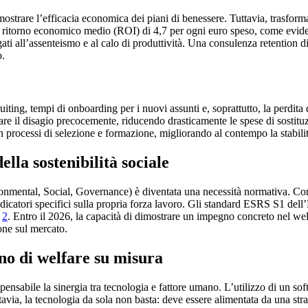
mostrare l’efficacia economica dei piani di benessere. Tuttavia, trasforma
un ritorno economico medio (ROI) di 4,7 per ogni euro speso, come evide
gati all’assenteismo e al calo di produttività. Una consulenza retention d
o.
uiting, tempi di onboarding per i nuovi assunti e, soprattutto, la perdit
are il disagio precocemente, riducendo drasticamente le spese di sostit
in processi di selezione e formazione, migliorando al contempo la stabili
lla sostenibilità sociale
onmental, Social, Governance) è diventata una necessità normativa. Con 
indicatori specifici sulla propria forza lavoro. Gli standard ESRS S1 
)
2
. Entro il 2026, la capacità di dimostrare un impegno concreto nel wel
ione sul mercato.
no di welfare su misura
spensabile la sinergia tra tecnologia e fattore umano. L’utilizzo di un 
ttavia, la tecnologia da sola non basta: deve essere alimentata da una st