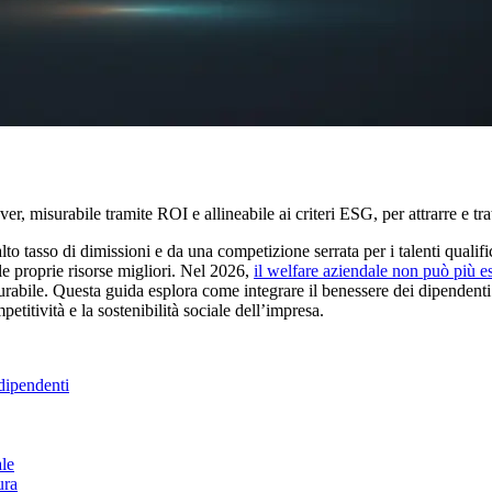
ver, misurabile tramite ROI e allineabile ai criteri ESG, per attrarre e tr
o tasso di dimissioni e da una competizione serrata per i talenti qualifica
le proprie risorse migliori. Nel 2026,
il welfare aziendale non può più e
urabile. Questa guida esplora come integrare il benessere dei dipendenti
etitività e la sostenibilità sociale dell’impresa.
 dipendenti
ale
ura