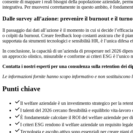
consente di mappare i reali bisogni della popolazione aziendale, permet
integrativa. Per muoversi correttamente in questo ambito, è fondament
Dalle survey all’azione: prevenire il burnout e il turn
Il passaggio dai dati all’azione è il momento in cui si decide l’efficaci
o colpiti da burnout. Creare feedback loop costanti assicura che il pia
supportata da strumenti tecnologici e sensibilità HR, è l’unica difesa ef
In conclusione, la capacità di un’azienda di prosperare nel 2026 dipend
un approccio olistico, misurabile e conforme ai criteri ESG è l’unico m
Contatta i nostri esperti per una consulenza sulla retention dei di
Le informazioni fornite hanno scopo informativo e non sostituiscono la
Punti chiave
Il welfare aziendale è un investimento strategico per la retent
I talenti del 2026 cercano flessibilità e equilibrio vita-lavoro 
È fondamentale calcolare il ROI del welfare aziendale per d
I criteri ESG rendono il welfare aziendale un requisito legale 
Tecnologia e ascolto attivo sono essenziali per creare piani d