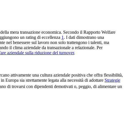
ica della mera transazione economica. Secondo il Rapporto Welfare
raggiungono un rating di eccellenza
1
. I dati dimostrano una
nte nel benessere sul lavoro non solo trattengono i talenti, ma
ndo il clima aziendale da transazionale a relazionale. Per
fare aziendale sulla riduzione del turnover
.
no attivamente una cultura aziendale positiva che offra flessibilità,
in Europa sia strettamente legata alla necessità di adottare
Strategie
ano di trovarsi con dipendenti demotivati o, peggio, di alimentare un