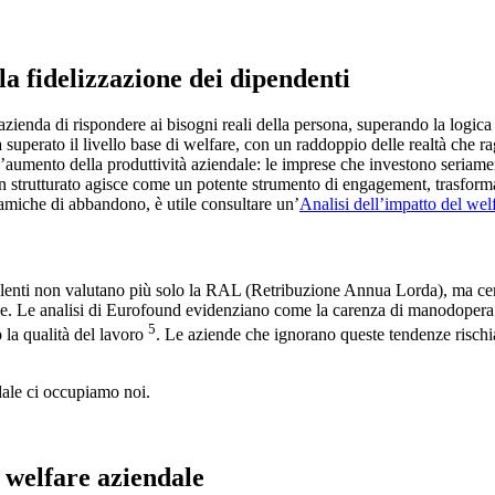
la fidelizzazione dei dipendenti
l’azienda di rispondere ai bisogni reali della persona, superando la log
 superato il livello base di welfare, con un raddoppio delle realtà che 
 l’aumento della produttività aziendale: le imprese che investono seriame
en strutturato agisce come un potente strumento di engagement, trasforma
amiche di abbandono, è utile consultare un’
Analisi dell’impatto del wel
lenti non valutano più solo la RAL (Retribuzione Annua Lorda), ma cerca
nale. Le analisi di Eurofound evidenziano come la carenza di manodopera 
5
 la qualità del lavoro
. Le aziende che ignorano queste tendenze rischi
dale ci occupiamo noi.
l welfare aziendale