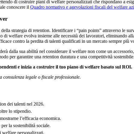
tendo di costruire piani di welfare personalizzati che rispondano a esig
ale conoscere il
Quadro normativo e agevolazioni fiscali del welfare az
over
a della strategia di retention. Identificare i “pain points” attraverso le 
no di welfare evolva insieme alle necessità dei lavoratori, eliminando al
ficace contro la perdita di talenti qualificati in un mercato sempre più vo
erà dalla sua abilità nel considerare il welfare non come un accessorio, 
odo per garantire una retention duratura e una competitività sostenibile
pendenti e inizia a costruire il tuo piano di welfare basato sul ROI.
 consulenza legale o fiscale professionale.
ion dei talenti nel 2026.
oltre lo stipendio.
imostrarne l’efficacia economica.
per la sostenibilità sociale.
i welfare personalizzati.