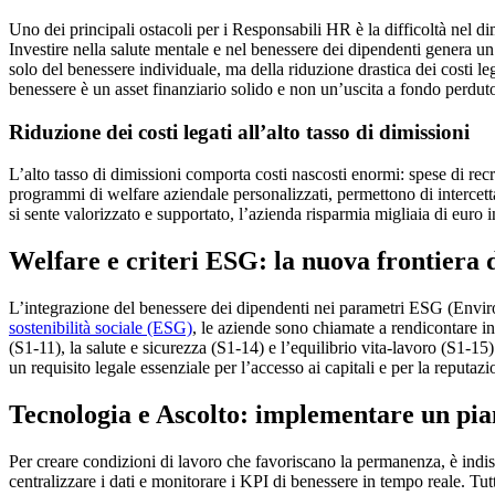
Uno dei principali ostacoli per i Responsabili HR è la difficoltà nel di
Investire nella salute mentale e nel benessere dei dipendenti genera 
solo del benessere individuale, ma della riduzione drastica dei costi le
benessere è un asset finanziario solido e non un’uscita a fondo perdut
Riduzione dei costi legati all’alto tasso di dimissioni
L’alto tasso di dimissioni comporta costi nascosti enormi: spese di recr
programmi di welfare aziendale personalizzati, permettono di intercett
si sente valorizzato e supportato, l’azienda risparmia migliaia di euro 
Welfare e criteri ESG: la nuova frontiera de
L’integrazione del benessere dei dipendenti nei parametri ESG (Envir
sostenibilità sociale (ESG)
, le aziende sono chiamate a rendicontare 
(S1-11), la salute e sicurezza (S1-14) e l’equilibrio vita-lavoro (S1-15
un requisito legale essenziale per l’accesso ai capitali e per la reputaz
Tecnologia e Ascolto: implementare un pia
Per creare condizioni di lavoro che favoriscano la permanenza, è indi
centralizzare i dati e monitorare i KPI di benessere in tempo reale. Tu