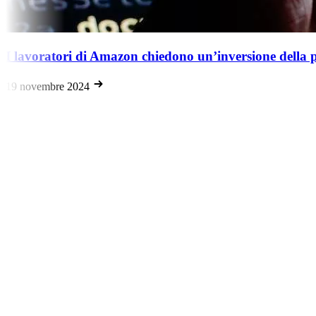
 di Amazon chiedono un’inversione della politica di rien
2024