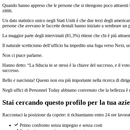
Quando hanno appreso che le persone che si ritengono poco attraenti han
zittiti.
Un dato statistico unico negli Stati Uniti è che due terzi degli american
persone che avevano le faccette dentali hanno iniziato a sembrare un 
La maggior parte degli intervistati (81,3%) ritiene che chi è più attra
Il naturale scetticismo dell’ufficio ha impedito una fuga verso Next, 
Non ci piace parlarne.
Hanno detto: “La fiducia in se stessi è la chiave del successo, e il vo
successo.
Bello
e
narcisista! Questo non era più importante nella ricerca di dirigen
Negli uffici di Personnel Today abbiamo convenuto che la bellezza è ne
Stai cercando questo profilo per la tua azi
Raccontaci la posizione da coprire: ti richiamiamo entro 24 ore lavorat
Primo confronto senza impegno e senza costi