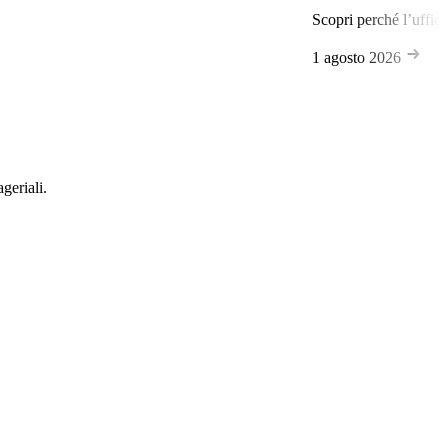
Scopri perché l’ufficio di lusso a Mil
1 agosto 2026
geriali.