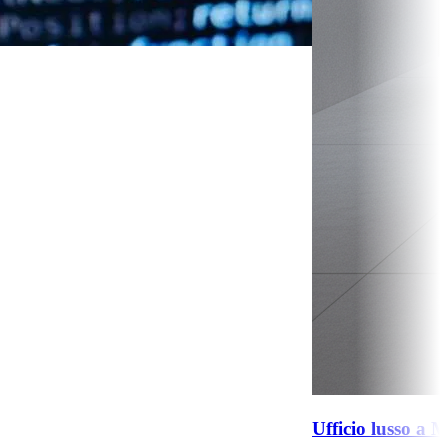
Ufficio lusso a Milano: perché