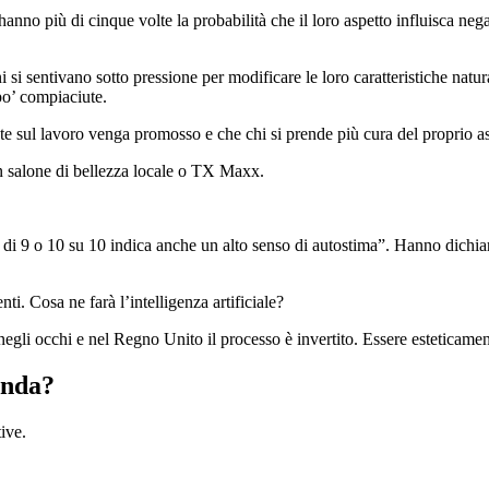
no più di cinque volte la probabilità che il loro aspetto influisca negat
i si sentivano sotto pressione per modificare le loro caratteristiche natu
po’ compiaciute.
ente sul lavoro venga promosso e che chi si prende più cura del proprio as
un salone di bellezza locale o TX Maxx.
to di 9 o 10 su 10 indica anche un alto senso di autostima”. Hanno dichia
ti. Cosa ne farà l’intelligenza artificiale?
gli occhi e nel Regno Unito il processo è invertito. Essere esteticamen
enda?
ive.