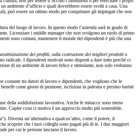
a cultura, non per tenere d’occhio i fannulloni o per esercitare i propri
n un ambiente d’ufficio e quali dovrebbero essere svolti a casa. Una
 Segal), può essere un ottimo modo per conquistare gli impiegati che non
ultura del luogo di lavoro. In questo modo l’azienda sarà in grado di
rtante. Licenziare i middle manager che non svolgono un ruolo di primo
iamenti sono comuni, mantenere il morale dei dipendenti è più che una
assimizzazione dei profitti
, sulla
costruzione dei migliori prodotti
o
o radicale. I dipendenti motivati sono disposti a dare tutto perché ci
eazione di un ambiente di lavoro felice e stimolante, non solo vedranno
one costante tra datori di lavoro e dipendenti, che vogliono che le
benefit come giorni di piumone, iscrizioni in palestra e persino baristi
i base della soddisfazione lavorativa. Anche le minacce sono meno
tire. Capire
cosa
ci motiva è un approccio molto più sostenibile.
”). Diventa un’alternativa a qualcos’altro, come il potere, il
 scoprire che i tuoi colleghi sono pagati più di te. I due maggiori
le per cui le persone lasciano il lavoro.