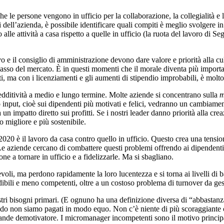
e le persone vengono in ufficio per la collaborazione, la collegialità e l
 dell’azienda, è possibile identificare quali compiti è meglio svolgere i
 alle attività a casa rispetto a quelle in ufficio (la ruota del lavoro di
vo e il consiglio di amministrazione devono dare valore e priorità alla c
basso del mercato. È in questi momenti che il morale diventa più impor
, ma con i licenziamenti e gli aumenti di stipendio improbabili, è molto 
a redditività a medio e lungo termine. Molte aziende si concentrano sulla
m
 input, cioè sui dipendenti più motivati e felici, vedranno un cambiament
n impatto diretto sui profitti. Se i nostri leader danno priorità alla cr
 migliore e più sostenibile.
l 2020 è il lavoro da casa contro quello in ufficio. Questo crea una tensi
 Le aziende cercano di combattere questi problemi offrendo ai dipendenti b
ne a tornare in ufficio e a fidelizzarle. Ma si sbagliano.
evoli, ma perdono rapidamente la loro lucentezza e si torna ai livelli d
dibili e meno competenti, oltre a un costoso problema di turnover da ges
tri bisogni primari. (E ognuno ha una definizione diversa di “abbastanza”)
o non siamo pagati in modo equo. Non c’è niente di più scoraggiante che
rande demotivatore. I micromanager incompetenti sono il motivo principal