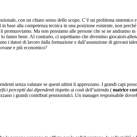
unzionale, con un chiaro senso dello scopo. C’è un problema sistemico 
in base alla competenza tecnica in una posizione esistente, non perché ab
li promuoviamo. Ma non pensiamo alle persone che se ne andranno in 
fanno bene. Al contrario, ci aspettiamo che diventino giocatori-allenato
mo i datori di lavoro dalla formazione e dall’assunzione di giovani talent
ù giovane e più economico?
ndenti senza valutare se questi ultimi li apprezzano. I grandi capi pos
efici percepiti dai dipendenti
rispetto ai
costi dell’azienda
(
matrice cos
zano i grandi contributi pensionistici. Un manager responsabile dovreb