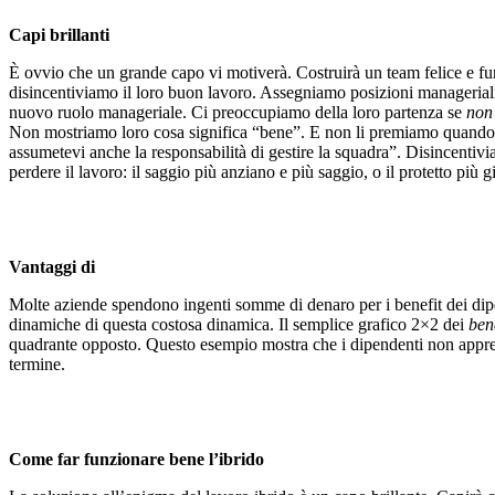
Capi brillanti
È ovvio che un grande capo vi motiverà. Costruirà un team felice e f
disincentiviamo il loro buon lavoro. Assegniamo posizioni manageriali 
nuovo ruolo manageriale. Ci preoccupiamo della loro partenza se
non
Non mostriamo loro cosa significa “bene”. E non li premiamo quando lo 
assumetevi anche la responsabilità di gestire la squadra”. Disincentivia
perdere il lavoro: il saggio più anziano e più saggio, o il protetto pi
Vantaggi di
Molte aziende spendono ingenti somme di denaro per i benefit dei dipe
dinamiche di questa costosa dinamica. Il semplice grafico 2×2 dei
ben
quadrante opposto. Questo esempio mostra che i dipendenti non apprez
termine.
Come far funzionare bene l’ibrido