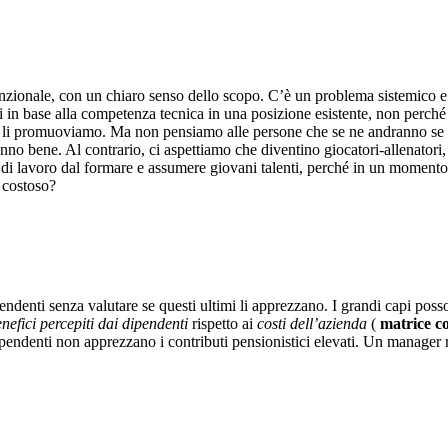
unzionale, con un chiaro senso dello scopo. C’è un problema sistemico 
in base alla competenza tecnica in una posizione esistente, non perché ab
li promuoviamo. Ma non pensiamo alle persone che se ne andranno se 
o bene. Al contrario, ci aspettiamo che diventino giocatori-allenatori,
 di lavoro dal formare e assumere giovani talenti, perché in un momento d
o costoso?
ndenti senza valutare se questi ultimi li apprezzano. I grandi capi pos
nefici percepiti dai dipendenti
rispetto ai
costi dell’azienda
(
matrice co
ipendenti non apprezzano i contributi pensionistici elevati. Un manager