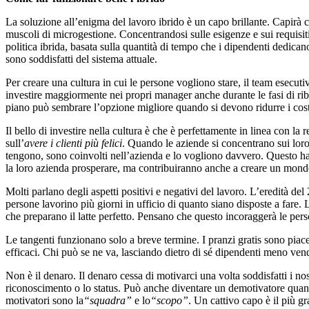
La soluzione all’enigma del lavoro ibrido è un capo brillante. Capirà ch
muscoli di microgestione. Concentrandosi sulle esigenze e sui requisiti
politica ibrida, basata sulla quantità di tempo che i dipendenti dedicano
sono soddisfatti del sistema attuale.
Per creare una cultura in cui le persone vogliono stare, il team esecuti
investire maggiormente nei propri manager anche durante le fasi di ri
piano può sembrare l’opzione migliore quando si devono ridurre i costi
Il bello di investire nella cultura è che è perfettamente in linea con l
sull’
avere i clienti più felici
. Quando le aziende si concentrano sui loro
tengono, sono coinvolti nell’azienda e lo vogliono davvero. Questo ha u
la loro azienda prosperare, ma contribuiranno anche a creare un mondo
Molti parlano degli aspetti positivi e negativi del lavoro. L’eredità de
persone lavorino più giorni in ufficio di quanto siano disposte a fare.
che preparano il latte perfetto. Pensano che questo incoraggerà le perso
Le tangenti funzionano solo a breve termine. I pranzi gratis sono piac
efficaci. Chi può se ne va, lasciando dietro di sé dipendenti meno ven
Non è il denaro. Il denaro cessa di motivarci una volta soddisfatti i nos
riconoscimento o lo status. Può anche diventare un demotivatore quand
motivatori sono la
“squadra”
e lo
“scopo”
. Un cattivo capo è il più g