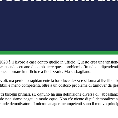
l 2020 è il lavoro a casa contro quello in ufficio. Questo crea una tension
 Le aziende cercano di combattere questi problemi offrendo ai dipendenti 
ne a tornare in ufficio e a fidelizzarle. Ma si sbagliano.
evoli, ma perdono rapidamente la loro lucentezza e si torna ai livelli d
dibili e meno competenti, oltre a un costoso problema di turnover da ges
stri bisogni primari. (E ognuno ha una definizione diversa di “abbastanza
o non siamo pagati in modo equo. Non c’è niente di più demoralizzante 
grande demotivatore. I micromanager incompetenti sono il motivo principa