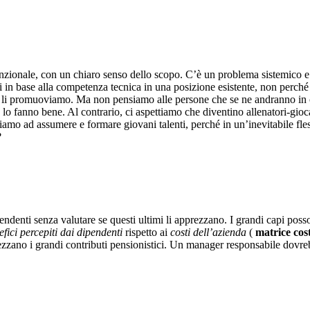
unzionale, con un chiaro senso dello scopo. C’è un problema sistemico 
in base alla competenza tecnica in una posizione esistente, non perché ab
li promuoviamo. Ma non pensiamo alle persone che se ne andranno in 
fanno bene. Al contrario, ci aspettiamo che diventino allenatori-giocato
amo ad assumere e formare giovani talenti, perché in un’inevitabile fless
?
ndenti senza valutare se questi ultimi li apprezzano. I grandi capi pos
efici percepiti dai dipendenti
rispetto ai
costi dell’azienda
(
matrice cos
zano i grandi contributi pensionistici. Un manager responsabile dovreb