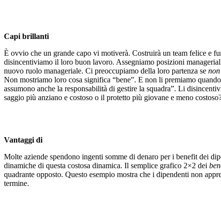
Capi brillanti
È ovvio che un grande capo vi motiverà. Costruirà un team felice e f
disincentiviamo il loro buon lavoro. Assegniamo posizioni manageriali 
nuovo ruolo manageriale. Ci preoccupiamo della loro partenza se
non
Non mostriamo loro cosa significa “bene”. E non li premiamo quando lo 
assumono anche la responsabilità di gestire la squadra”. Li disincentivi
saggio più anziano e costoso o il protetto più giovane e meno costoso
Vantaggi di
Molte aziende spendono ingenti somme di denaro per i benefit dei dipe
dinamiche di questa costosa dinamica. Il semplice grafico 2×2 dei
ben
quadrante opposto. Questo esempio mostra che i dipendenti non apprez
termine.