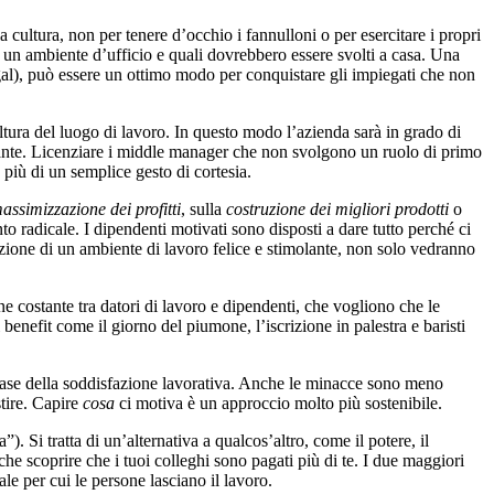
a cultura, non per tenere d’occhio i fannulloni o per esercitare i propri
n un ambiente d’ufficio e quali dovrebbero essere svolti a casa. Una
 Segal), può essere un ottimo modo per conquistare gli impiegati che non
ultura del luogo di lavoro. In questo modo l’azienda sarà in grado di
tante. Licenziare i middle manager che non svolgono un ruolo di primo
più di un semplice gesto di cortesia.
assimizzazione dei profitti
, sulla
costruzione dei migliori prodotti
o
o radicale. I dipendenti motivati sono disposti a dare tutto perché ci
eazione di un ambiente di lavoro felice e stimolante, non solo vedranno
one costante tra datori di lavoro e dipendenti, che vogliono che le
enefit come il giorno del piumone, l’iscrizione in palestra e baristi
i base della soddisfazione lavorativa. Anche le minacce sono meno
tire. Capire
cosa
ci motiva è un approccio molto più sostenibile.
. Si tratta di un’alternativa a qualcos’altro, come il potere, il
 scoprire che i tuoi colleghi sono pagati più di te. I due maggiori
e per cui le persone lasciano il lavoro.