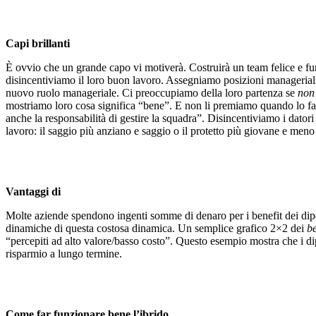
Capi brillanti
È ovvio che un grande capo vi motiverà. Costruirà un team felice e f
disincentiviamo il loro buon lavoro. Assegniamo posizioni manageriali 
nuovo ruolo manageriale. Ci preoccupiamo della loro partenza se
non
mostriamo loro cosa significa “bene”. E non li premiamo quando lo fann
anche la responsabilità di gestire la squadra”. Disincentiviamo i datori
lavoro: il saggio più anziano e saggio o il protetto più giovane e men
Vantaggi di
Molte aziende spendono ingenti somme di denaro per i benefit dei dipe
dinamiche di questa costosa dinamica. Un semplice grafico 2×2 dei
be
“percepiti ad alto valore/basso costo”. Questo esempio mostra che i d
risparmio a lungo termine.
Come far funzionare bene l’ibrido