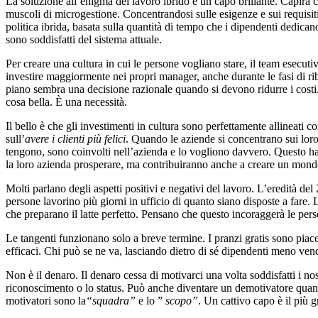
La soluzione all’enigma del lavoro ibrido è un capo brillante. Capirà ch
muscoli di microgestione. Concentrandosi sulle esigenze e sui requisiti
politica ibrida, basata sulla quantità di tempo che i dipendenti dedicano
sono soddisfatti del sistema attuale.
Per creare una cultura in cui le persone vogliano stare, il team esecuti
investire maggiormente nei propri manager, anche durante le fasi di r
piano sembra una decisione razionale quando si devono ridurre i costi
cosa bella. È una necessità.
Il bello è che gli investimenti in cultura sono perfettamente allineati 
sull’
avere i clienti più felici
. Quando le aziende si concentrano sui loro
tengono, sono coinvolti nell’azienda e lo vogliono davvero. Questo ha u
la loro azienda prosperare, ma contribuiranno anche a creare un mondo
Molti parlano degli aspetti positivi e negativi del lavoro. L’eredità de
persone lavorino più giorni in ufficio di quanto siano disposte a fare.
che preparano il latte perfetto. Pensano che questo incoraggerà le perso
Le tangenti funzionano solo a breve termine. I pranzi gratis sono piac
efficaci. Chi può se ne va, lasciando dietro di sé dipendenti meno ven
Non è il denaro. Il denaro cessa di motivarci una volta soddisfatti i no
riconoscimento o lo status. Può anche diventare un demotivatore quand
motivatori sono la
“squadra”
e lo ”
scopo”
. Un cattivo capo è il più 