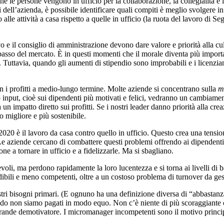
e le persone vengono in ufficio per la collaborazione, la collegialità e l
 dell’azienda, è possibile identificare quali compiti è meglio svolgere i
 alle attività a casa rispetto a quelle in ufficio (la ruota del lavoro di
vo e il consiglio di amministrazione devono dare valore e priorità alla c
ibasso del mercato. È in questi momenti che il morale diventa più impo
. Tuttavia, quando gli aumenti di stipendio sono improbabili e i licenz
con i profitti a medio-lungo termine. Molte aziende si concentrano sulla
m
 input, cioè sui dipendenti più motivati e felici, vedranno un cambiament
n impatto diretto sui profitti. Se i nostri leader danno priorità alla cr
 migliore e più sostenibile.
l 2020 è il lavoro da casa contro quello in ufficio. Questo crea una tensi
 Le aziende cercano di combattere questi problemi offrendo ai dipendenti 
ne a tornare in ufficio e a fidelizzarle. Ma si sbagliano.
evoli, ma perdono rapidamente la loro lucentezza e si torna ai livelli d
dibili e meno competenti, oltre a un costoso problema di turnover da ges
stri bisogni primari. (E ognuno ha una definizione diversa di “abbastanza
o non siamo pagati in modo equo. Non c’è niente di più scoraggiante che
grande demotivatore. I micromanager incompetenti sono il motivo principa