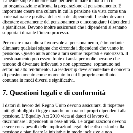
La leadership è fondamentale per determinare il modo in cui
un’organizzazione affronta la preparazione al pensionamento. È
importante creare una cultura in cui la pensione sia vista come una
parte naturale e positiva della vita dei dipendenti. I leader devono
discutere apertamente del pensionamento e incoraggiare i dipendenti
a pianificare. Devono inoltre assicurarsi che i dipendenti si sentano
supportati durante l’intero processo.
Per creare una cultura favorevole al pensionamento, è importante
eliminare qualsiasi stigma che circonda i dipendenti che vanno in
pensione. Questo aiuta anche a farli sentire rispettati e valorizzati. Il
pensionamento può essere fonte di ansia per molte persone che
temono di diventare irrilevanti o non apprezzate, soprattutto nei
settori ad alto rendimento. La leadership deve smantellare il concetto
di pensionamento come momento in cui il proprio contributo
continua in modi diversi e significativi.
7. Questioni legali e di conformità
I datori di lavoro del Regno Unito devono assicurarsi di rispettare
tutti gli obblighi di legge quando preparano i propri dipendenti alla
pensione. L’Equality Act 2010 vieta ai datori di lavoro di
discriminare i dipendenti in base all’età. Le organizzazioni devono
essere consapevoli delle implicazioni legali delle discussioni sulla
pensione e pianificare le iniziative in modo inclusivo e non