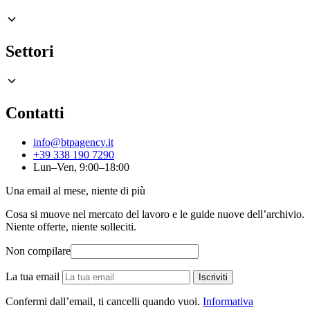
Settori
Contatti
info@btpagency.it
+39 338 190 7290
Lun–Ven, 9:00–18:00
Una email al mese, niente di più
Cosa si muove nel mercato del lavoro e le guide nuove dell’archivio.
Niente offerte, niente solleciti.
Non compilare
La tua email
Iscriviti
Confermi dall’email, ti cancelli quando vuoi.
Informativa