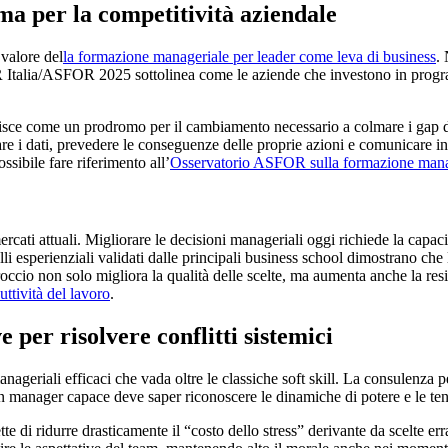
ma per la competitività aziendale
 valore del
la formazione manageriale per leader come leva di business
. 
talia/ASFOR 2025 sottolinea come le aziende che investono in progra
agisce come un prodromo per il cambiamento necessario a colmare i gap
zzare i dati, prevedere le conseguenze delle proprie azioni e comunicare 
ssibile fare riferimento all’
Osservatorio ASFOR sulla formazione manage
ercati attuali. Migliorare le decisioni manageriali oggi richiede la capac
odelli esperienziali validati dalle principali business school dimostrano 
occio non solo migliora la qualità delle scelte, ma aumenta anche la resi
ttività del lavoro
.
e per risolvere conflitti sistemici
eriali efficaci che vada oltre le classiche soft skill. La consulenza pe
n manager capace deve saper riconoscere le dinamiche di potere e le tensi
tte di ridurre drasticamente il “costo dello stress” derivante da scelte 