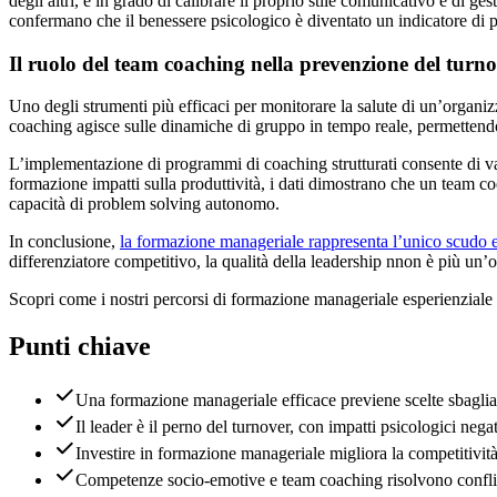
degli altri, è in grado di calibrare il proprio stile comunicativo e di g
confermano che il benessere psicologico è diventato un indicatore di pe
Il ruolo del team coaching nella prevenzione del turn
Uno degli strumenti più efficaci per monitorare la salute di un’organiz
coaching agisce sulle dinamiche di gruppo in tempo reale, permettendo 
L’implementazione di programmi di coaching strutturati consente di v
formazione impatti sulla produttività, i dati dimostrano che un team c
capacità di problem solving autonomo.
In conclusione,
la formazione manageriale rappresenta l’unico scudo e
differenziatore competitivo, la qualità della leadership nnon è più un’o
Scopri come i nostri percorsi di formazione manageriale esperienziale 
Punti chiave
Una formazione manageriale efficace previene scelte sbaglia
Il leader è il perno del turnover, con impatti psicologici nega
Investire in formazione manageriale migliora la competitività 
Competenze socio-emotive e team coaching risolvono conflit