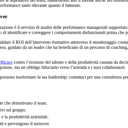
estire le aspettative del team, mantenendo alto il morale anche nei moment
rformance tanto rilevante quanto il fatturato.
over
zazione è il servizio di analisi delle performance manageriali supportato
di identificare e correggere i comportamenti disfunzionali prima che por
alidare il ROI dell’intervento formativo attraverso il monitoraggio cos
oeso, guidato da un leader che ha beneficiato di un percorso di coaching
fficace
contro l’erosione del talento e della produttività causata da deci
pzione, ma un obbligo fiduciario verso l’azienda e i suoi collaboratori.
possono trasformare la tua leadership: contattaci per una consulenza per
te che demotivano il team.
tivi sul gruppo.
e la produttività aziendale.
ti e prevengono il turnover.