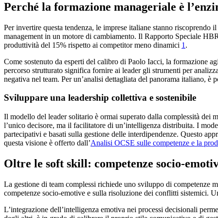
Perché la formazione manageriale è l’enzi
Per invertire questa tendenza, le imprese italiane stanno riscoprendo il
management in un motore di cambiamento. Il Rapporto Speciale HBR I
produttività del 15% rispetto ai competitor meno dinamici
1
.
Come sostenuto da esperti del calibro di Paolo Iacci, la formazione 
percorso strutturato significa fornire ai leader gli strumenti per anali
negativa nel team. Per un’analisi dettagliata del panorama italiano, è po
Sviluppare una leadership collettiva e sostenibile
Il modello del leader solitario è ormai superato dalla complessità dei m
l’unico decisore, ma il facilitatore di un’intelligenza distribuita. I m
partecipativi e basati sulla gestione delle interdipendenze. Questo appr
questa visione è offerto dall’
Analisi OCSE sulle competenze e la produ
Oltre le soft skill: competenze socio-emotiv
La gestione di team complessi richiede uno sviluppo di competenze manag
competenze socio-emotive e sulla risoluzione dei conflitti sistemici. U
L’integrazione dell’intelligenza emotiva nei processi decisionali perme