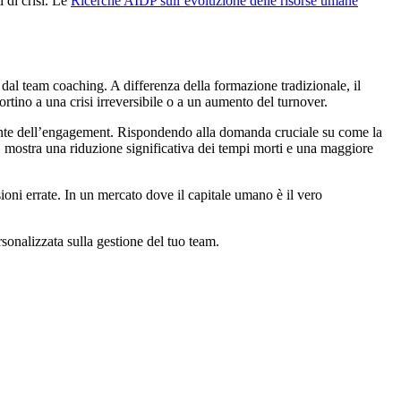
i di crisi. Le
Ricerche AIDP sull’evoluzione delle risorse umane
 dal team coaching. A differenza della formazione tradizionale, il
tino a una crisi irreversibile o a un aumento del turnover.
tante dell’engagement. Rispondendo alla domanda cruciale su come la
, mostra una riduzione significativa dei tempi morti e una maggiore
sioni errate. In un mercato dove il capitale umano è il vero
sonalizzata sulla gestione del tuo team.