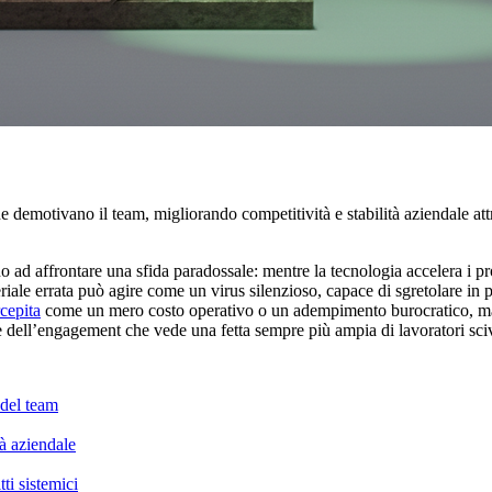
e demotivano il team, migliorando competitività e stabilità aziendale a
ad affrontare una sfida paradossale: mentre la tecnologia accelera i pro
iale errata può agire come un virus silenzioso, capace di sgretolare in p
cepita
come un mero costo operativo o un adempimento burocratico, ma 
e dell’engagement che vede una fetta sempre più ampia di lavoratori sci
à del team
à aziendale
ti sistemici