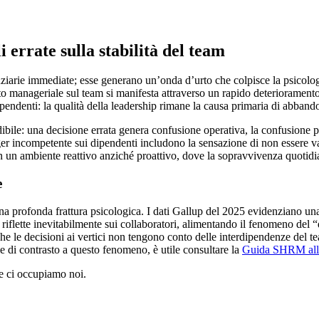
i errate sulla stabilità del team
nanziarie immediate; esse generano un’onda d’urto che colpisce la psic
atto manageriale sul team si manifesta attraverso un rapido deteriorament
ipendenti: la qualità della leadership rimane la causa primaria di abban
ile: una decisione errata genera confusione operativa, la confusione por
nager incompetente sui dipendenti includono la sensazione di non essere v
in un ambiente reattivo anziché proattivo, dove la sopravvivenza quotidi
e
una profonda frattura psicologica. I dati Gallup del 2025 evidenziano una
iflette inevitabilmente sui collaboratori, alimentando il fenomeno del “
 le decisioni ai vertici non tengono conto delle interdipendenze del tea
ie di contrasto a questo fenomeno, è utile consultare la
Guida SHRM alla 
e ci occupiamo noi.