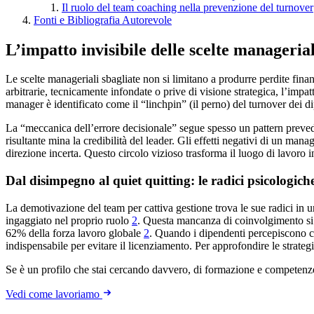
Il ruolo del team coaching nella prevenzione del turnover
Fonti e Bibliografia Autorevole
L’impatto invisibile delle scelte managerial
Le scelte manageriali sbagliate non si limitano a produrre perdite fi
arbitrarie, tecnicamente infondate o prive di visione strategica, l’imp
manager è identificato come il “linchpin” (il perno) del turnover dei d
La “meccanica dell’errore decisionale” segue spesso un pattern prevedib
risultante mina la credibilità del leader. Gli effetti negativi di un ma
direzione incerta. Questo circolo vizioso trasforma il luogo di lavoro 
Dal disimpegno al quiet quitting: le radici psicologich
La demotivazione del team per cattiva gestione trova le sue radici in 
ingaggiato nel proprio ruolo
2
. Questa mancanza di coinvolgimento si r
62% della forza lavoro globale
2
. Quando i dipendenti percepiscono che
indispensabile per evitare il licenziamento. Per approfondire le strateg
Se è un profilo che stai cercando davvero, di formazione e competenz
Vedi come lavoriamo