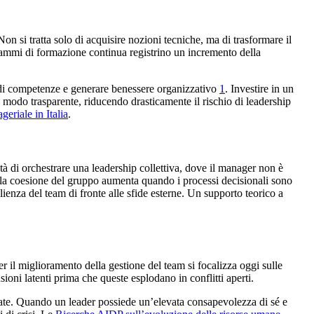
Non si tratta solo di acquisire nozioni tecniche, ma di trasformare il
mmi di formazione continua registrino un incremento della
 di competenze e generare benessere organizzativo
1
. Investire in un
in modo trasparente, riducendo drasticamente il rischio di leadership
riale in Italia
.
ità di orchestrare una leadership collettiva, dove il manager non è
che la coesione del gruppo aumenta quando i processi decisionali sono
lienza del team di fronte alle sfide esterne. Un supporto teorico a
r il miglioramento della gestione del team si focalizza oggi sulle
oni latenti prima che queste esplodano in conflitti aperti.
errate. Quando un leader possiede un’elevata consapevolezza di sé e