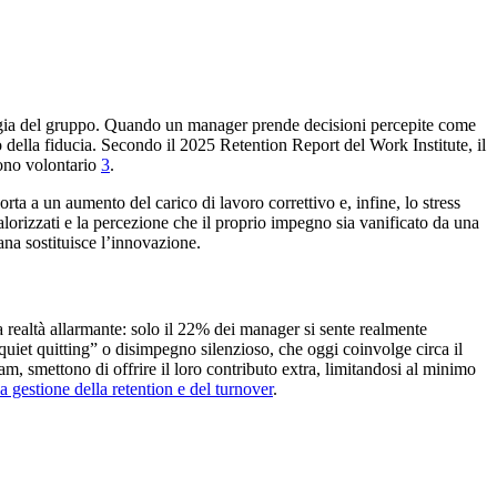
ologia del gruppo. Quando un manager prende decisioni percepite come
o della fiducia. Secondo il 2025 Retention Report del Work Institute, il
dono volontario
3
.
ta a un aumento del carico di lavoro correttivo e, infine, lo stress
alorizzati e la percezione che il proprio impegno sia vanificato da una
ana sostituisce l’innovazione.
 realtà allarmante: solo il 22% dei manager si sente realmente
quiet quitting” o disimpegno silenzioso, che oggi coinvolge circa il
m, smettono di offrire il loro contributo extra, limitandosi al minimo
gestione della retention e del turnover
.