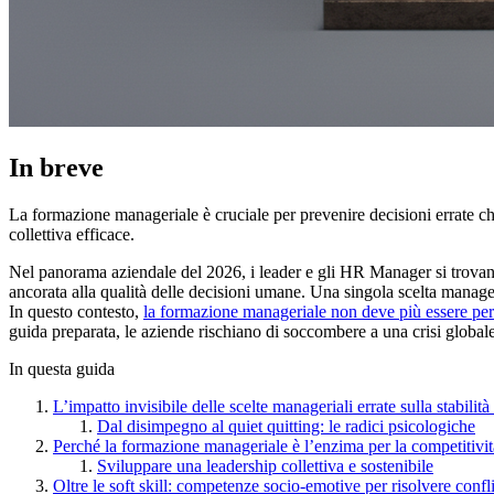
In breve
La formazione manageriale è cruciale per prevenire decisioni errate ch
collettiva efficace.
Nel panorama aziendale del 2026, i leader e gli HR Manager si trovano 
ancorata alla qualità delle decisioni umane. Una singola scelta manager
In questo contesto,
la formazione manageriale non deve più essere per
guida preparata, le aziende rischiano di soccombere a una crisi global
In questa guida
L’impatto invisibile delle scelte manageriali errate sulla stabilit
Dal disimpegno al quiet quitting: le radici psicologiche
Perché la formazione manageriale è l’enzima per la competitivit
Sviluppare una leadership collettiva e sostenibile
Oltre le soft skill: competenze socio-emotive per risolvere conflit