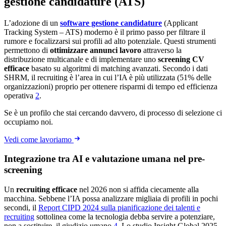
gestione candidature (ATS)
L’adozione di un
software gestione candidature
(Applicant
Tracking System – ATS) moderno è il primo passo per filtrare il
rumore e focalizzarsi sui profili ad alto potenziale. Questi strumenti
permettono di
ottimizzare annunci lavoro
attraverso la
distribuzione multicanale e di implementare uno
screening CV
efficace
basato su algoritmi di matching avanzati. Secondo i dati
SHRM, il recruiting è l’area in cui l’IA è più utilizzata (51% delle
organizzazioni) proprio per ottenere risparmi di tempo ed efficienza
operativa
2
.
Se è un profilo che stai cercando davvero, di processo di selezione ci
occupiamo noi.
Vedi come lavoriamo
Integrazione tra AI e valutazione umana nel pre-
screening
Un
recruiting efficace
nel 2026 non si affida ciecamente alla
macchina. Sebbene l’IA possa analizzare migliaia di profili in pochi
secondi, il
Report CIPD 2024 sulla pianificazione dei talenti e
recruiting
sottolinea come la tecnologia debba servire a potenziare,
non a sostituire, il giudizio umano
4
. Lo studio Insight Global 2025