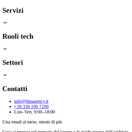
Servizi
Ruoli tech
Settori
Contatti
info@btpagency.it
+39 338 190 7290
Lun–Ven, 9:00–18:00
Una email al mese, niente di più
Cosa si muove nel mercato del lavoro e le guide nuove dell’archivio.