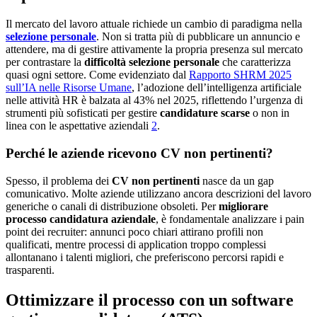
Il mercato del lavoro attuale richiede un cambio di paradigma nella
selezione personale
. Non si tratta più di pubblicare un annuncio e
attendere, ma di gestire attivamente la propria presenza sul mercato
per contrastare la
difficoltà selezione personale
che caratterizza
quasi ogni settore. Come evidenziato dal
Rapporto SHRM 2025
sull’IA nelle Risorse Umane
, l’adozione dell’intelligenza artificiale
nelle attività HR è balzata al 43% nel 2025, riflettendo l’urgenza di
strumenti più sofisticati per gestire
candidature scarse
o non in
linea con le aspettative aziendali
2
.
Perché le aziende ricevono CV non pertinenti?
Spesso, il problema dei
CV non pertinenti
nasce da un gap
comunicativo. Molte aziende utilizzano ancora descrizioni del lavoro
generiche o canali di distribuzione obsoleti. Per
migliorare
processo candidatura aziendale
, è fondamentale analizzare i pain
point dei recruiter: annunci poco chiari attirano profili non
qualificati, mentre processi di application troppo complessi
allontanano i talenti migliori, che preferiscono percorsi rapidi e
trasparenti.
Ottimizzare il processo con un software