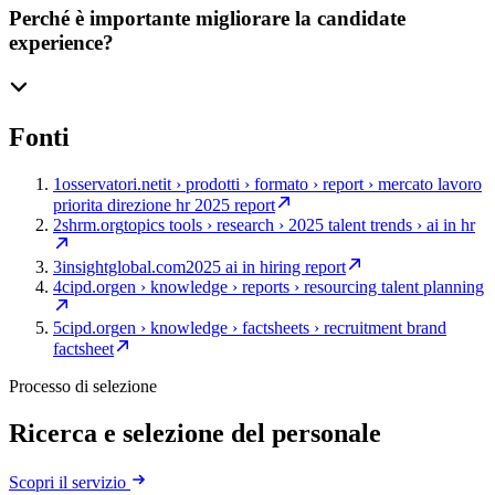
Perché è importante migliorare la candidate
experience?
Fonti
1
osservatori.net
it › prodotti › formato › report › mercato lavoro
priorita direzione hr 2025 report
2
shrm.org
topics tools › research › 2025 talent trends › ai in hr
3
insightglobal.com
2025 ai in hiring report
4
cipd.org
en › knowledge › reports › resourcing talent planning
5
cipd.org
en › knowledge › factsheets › recruitment brand
factsheet
Processo di selezione
Ricerca e selezione del personale
Scopri il servizio