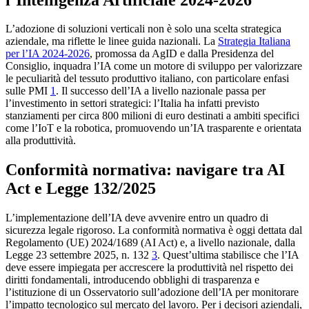
L’adozione di soluzioni verticali non è solo una scelta strategica
aziendale, ma riflette le linee guida nazionali. La
Strategia Italiana
per l’IA 2024-2026
, promossa da AgID e dalla Presidenza del
Consiglio, inquadra l’IA come un motore di sviluppo per valorizzare
le peculiarità del tessuto produttivo italiano, con particolare enfasi
sulle PMI
1
. Il successo dell’IA a livello nazionale passa per
l’investimento in settori strategici: l’Italia ha infatti previsto
stanziamenti per circa 800 milioni di euro destinati a ambiti specifici
come l’IoT e la robotica, promuovendo un’IA trasparente e orientata
alla produttività.
Conformità normativa: navigare tra AI
Act e Legge 132/2025
L’implementazione dell’IA deve avvenire entro un quadro di
sicurezza legale rigoroso. La conformità normativa è oggi dettata dal
Regolamento (UE) 2024/1689 (AI Act) e, a livello nazionale, dalla
Legge 23 settembre 2025, n. 132
3
. Quest’ultima stabilisce che l’IA
deve essere impiegata per accrescere la produttività nel rispetto dei
diritti fondamentali, introducendo obblighi di trasparenza e
l’istituzione di un Osservatorio sull’adozione dell’IA per monitorare
l’impatto tecnologico sul mercato del lavoro. Per i decisori aziendali,