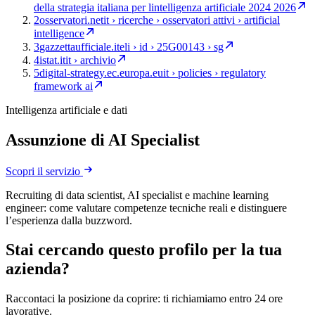
della strategia italiana per lintelligenza artificiale 2024 2026
2
osservatori.net
it › ricerche › osservatori attivi › artificial
intelligence
3
gazzettaufficiale.it
eli › id › 25G00143 › sg
4
istat.it
it › archivio
5
digital-strategy.ec.europa.eu
it › policies › regulatory
framework ai
Intelligenza artificiale e dati
Assunzione di AI Specialist
Scopri il servizio
Recruiting di data scientist, AI specialist e machine learning
engineer: come valutare competenze tecniche reali e distinguere
l’esperienza dalla buzzword.
Stai cercando questo profilo per la tua
azienda?
Raccontaci la posizione da coprire: ti richiamiamo entro 24 ore
lavorative.