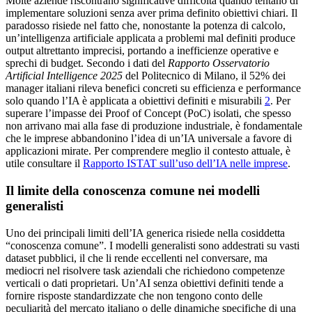
Molte aziende riscontrano significative difficoltà quando tentano di
implementare soluzioni senza aver prima definito obiettivi chiari. Il
paradosso risiede nel fatto che, nonostante la potenza di calcolo,
un’intelligenza artificiale applicata a problemi mal definiti produce
output altrettanto imprecisi, portando a inefficienze operative e
sprechi di budget. Secondo i dati del
Rapporto Osservatorio
Artificial Intelligence 2025
del Politecnico di Milano, il 52% dei
manager italiani rileva benefici concreti su efficienza e performance
solo quando l’IA è applicata a obiettivi definiti e misurabili
2
. Per
superare l’impasse dei Proof of Concept (PoC) isolati, che spesso
non arrivano mai alla fase di produzione industriale, è fondamentale
che le imprese abbandonino l’idea di un’IA universale a favore di
applicazioni mirate. Per comprendere meglio il contesto attuale, è
utile consultare il
Rapporto ISTAT sull’uso dell’IA nelle imprese
.
Il limite della conoscenza comune nei modelli
generalisti
Uno dei principali limiti dell’IA generica risiede nella cosiddetta
“conoscenza comune”. I modelli generalisti sono addestrati su vasti
dataset pubblici, il che li rende eccellenti nel conversare, ma
mediocri nel risolvere task aziendali che richiedono competenze
verticali o dati proprietari. Un’AI senza obiettivi definiti tende a
fornire risposte standardizzate che non tengono conto delle
peculiarità del mercato italiano o delle dinamiche specifiche di una