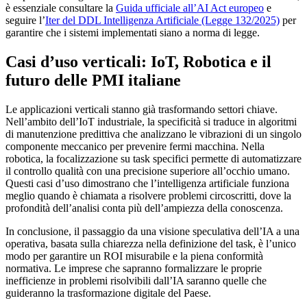
è essenziale consultare la
Guida ufficiale all’AI Act europeo
e
seguire l’
Iter del DDL Intelligenza Artificiale (Legge 132/2025)
per
garantire che i sistemi implementati siano a norma di legge.
Casi d’uso verticali: IoT, Robotica e il
futuro delle PMI italiane
Le applicazioni verticali stanno già trasformando settori chiave.
Nell’ambito dell’IoT industriale, la specificità si traduce in algoritmi
di manutenzione predittiva che analizzano le vibrazioni di un singolo
componente meccanico per prevenire fermi macchina. Nella
robotica, la focalizzazione su task specifici permette di automatizzare
il controllo qualità con una precisione superiore all’occhio umano.
Questi casi d’uso dimostrano che l’intelligenza artificiale funziona
meglio quando è chiamata a risolvere problemi circoscritti, dove la
profondità dell’analisi conta più dell’ampiezza della conoscenza.
In conclusione, il passaggio da una visione speculativa dell’IA a una
operativa, basata sulla chiarezza nella definizione del task, è l’unico
modo per garantire un ROI misurabile e la piena conformità
normativa. Le imprese che sapranno formalizzare le proprie
inefficienze in problemi risolvibili dall’IA saranno quelle che
guideranno la trasformazione digitale del Paese.