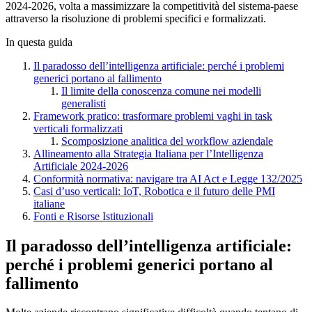
2024-2026, volta a massimizzare la competitività del sistema-paese
attraverso la risoluzione di problemi specifici e formalizzati.
In questa guida
Il paradosso dell’intelligenza artificiale: perché i problemi
generici portano al fallimento
Il limite della conoscenza comune nei modelli
generalisti
Framework pratico: trasformare problemi vaghi in task
verticali formalizzati
Scomposizione analitica del workflow aziendale
Allineamento alla Strategia Italiana per l’Intelligenza
Artificiale 2024-2026
Conformità normativa: navigare tra AI Act e Legge 132/2025
Casi d’uso verticali: IoT, Robotica e il futuro delle PMI
italiane
Fonti e Risorse Istituzionali
Il paradosso dell’intelligenza artificiale:
perché i problemi generici portano al
fallimento