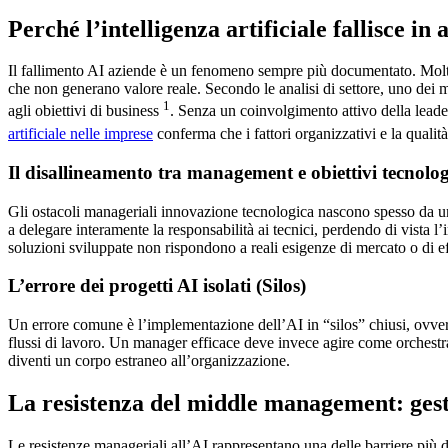
Perché l’intelligenza artificiale fallisce in 
Il fallimento AI aziende è un fenomeno sempre più documentato. Molte 
che non generano valore reale. Secondo le analisi di settore, uno dei mo
1
agli obiettivi di business
. Senza un coinvolgimento attivo della leade
artificiale nelle imprese
conferma che i fattori organizzativi e la quali
Il disallineamento tra management e obiettivi tecnolog
Gli ostacoli manageriali innovazione tecnologica nascono spesso da un
a delegare interamente la responsabilità ai tecnici, perdendo di vista 
soluzioni sviluppate non rispondono a reali esigenze di mercato o di ef
L’errore dei progetti AI isolati (Silos)
Un errore comune è l’implementazione dell’AI in “silos” chiusi, ovvero 
flussi di lavoro. Un manager efficace deve invece agire come orchestrato
diventi un corpo estraneo all’organizzazione.
La resistenza del middle management: gest
Le resistenze manageriali all’AI rappresentano una delle barriere più di