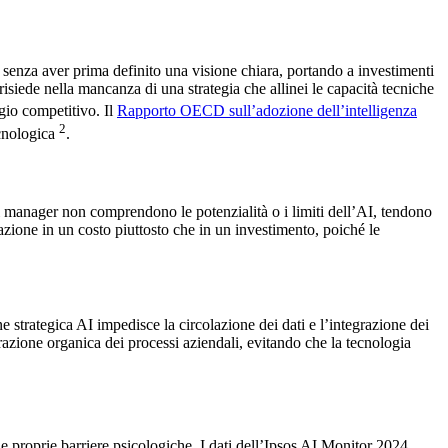
senza aver prima definito una visione chiara, portando a investimenti
risiede nella mancanza di una strategia che allinei le capacità tecniche
gio competitivo. Il
Rapporto OECD sull’adozione dell’intelligenza
2
ecnologica
.
i manager non comprendono le potenzialità o i limiti dell’AI, tendono
vazione in un costo piuttosto che in un investimento, poiché le
 strategica AI impedisce la circolazione dei dati e l’integrazione dei
urazione organica dei processi aziendali, evitando che la tecnologia
e e proprie barriere psicologiche. I dati dell’Ipsos AI Monitor 2024