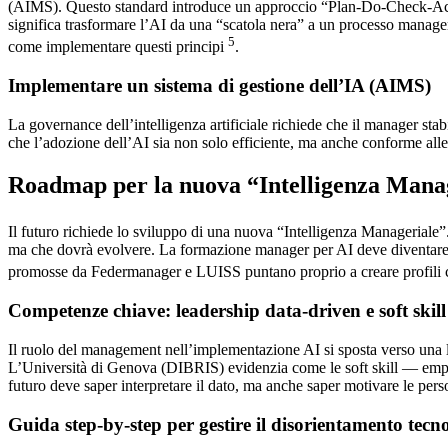
(AIMS). Questo standard introduce un approccio “Plan-Do-Check-Act” che 
significa trasformare l’AI da una “scatola nera” a un processo manageri
5
come implementare questi principi
.
Implementare un sistema di gestione dell’IA (AIMS)
La governance dell’intelligenza artificiale richiede che il manager sta
che l’adozione dell’AI sia non solo efficiente, ma anche conforme alle
Roadmap per la nuova “Intelligenza Mana
Il futuro richiede lo sviluppo di una nuova “Intelligenza Manageriale”.
ma che dovrà evolvere. La formazione manager per AI deve diventare un
promosse da Federmanager e LUISS puntano proprio a creare profili ce
Competenze chiave: leadership data-driven e soft skill
Il ruolo del management nell’implementazione AI si sposta verso una lea
L’Università di Genova (DIBRIS) evidenzia come le soft skill — empat
futuro deve saper interpretare il dato, ma anche saper motivare le per
Guida step-by-step per gestire il disorientamento tecn