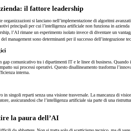
azienda: il fattore leadership
organizzazioni si lanciano nell’implementazione di algoritmi avanzati 
tivi principali per cui l’intelligenza artificiale non funziona in azienda 
rship, l’AI rimane un esperimento isolato invece di diventare un vantag
tà del management sono determinanti per il successo dell’integrazione t
ici
 gap comunicativo tra i dipartimenti IT e le linee di business. Quando 
l’impatto sui processi operativi. Questo disallineamento trasforma l’inno
ficienza interna.
in singoli reparti senza una visione trasversale. La mancanza di visione
re, assicurandosi che l’intelligenza artificiale sia parte di una ristrutt
ire la paura dell’AI
fficili da abbattere. Non si tratta solo di scetticismo tecnico, ma di ver