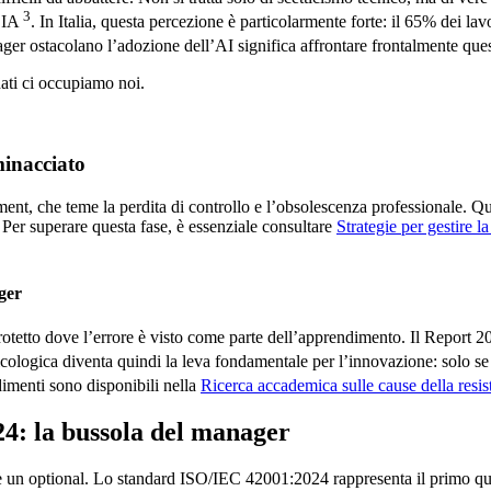
3
l’IA
. In Italia, questa percezione è particolarmente forte: il 65% dei lav
ger ostacolano l’adozione dell’AI significa affrontare frontalmente que
dati ci occupiamo noi.
minacciato
ent, che teme la perdita di controllo e l’obsolescenza professionale. 
 Per superare questa fase, è essenziale consultare
Strategie per gestire l
ger
protetto dove l’errore è visto come parte dell’apprendimento. Il Report 
icologica diventa quindi la leva fondamentale per l’innovazione: solo se
dimenti sono disponibili nella
Ricerca accademica sulle cause della resis
4: la bussola del manager
 è un optional. Lo standard ISO/IEC 42001:2024 rappresenta il primo qua