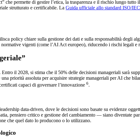
permette di gestire l’etica, la trasparenza e il rischio lungo tutto il 
ale strutturato e certificabile. La
Guida ufficiale allo standard ISO/IE
bilisca policy chiare sulla gestione dei dati e sulla responsabilità degl
 normative vigenti (come l’AI Act europeo), riducendo i rischi legali e r
geriale”
 Entro il 2028, si stima che il 50% delle decisioni manageriali sarà sup
a priorità assoluta per acquisire strategie manageriali per AI che bil
6
rtificati capaci di governare l’innovazione
.
dership data-driven, dove le decisioni sono basate su evidenze oggettive
ia, pensiero critico e gestione del cambiamento — siano diventate para
sone che quel dato lo producono o lo utilizzano.
ologico