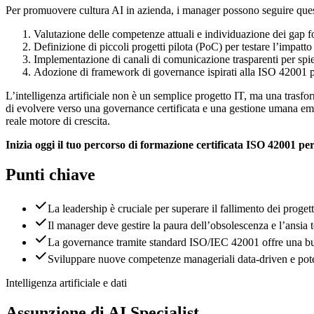
Per promuovere cultura AI in azienda, i manager possono seguire quest
Valutazione delle competenze attuali e individuazione dei gap f
Definizione di piccoli progetti pilota (PoC) per testare l’impatto
Implementazione di canali di comunicazione trasparenti per spie
Adozione di framework di governance ispirati alla ISO 42001 per
L’intelligenza artificiale non è un semplice progetto IT, ma una trasfo
di evolvere verso una governance certificata e una gestione umana emp
reale motore di crescita.
Inizia oggi il tuo percorso di formazione certificata ISO 42001 pe
Punti chiave
La leadership è cruciale per superare il fallimento dei progett
Il manager deve gestire la paura dell’obsolescenza e l’ansia 
La governance tramite standard ISO/IEC 42001 offre una bu
Sviluppare nuove competenze manageriali data-driven e poten
Intelligenza artificiale e dati
Assunzione di AI Specialist