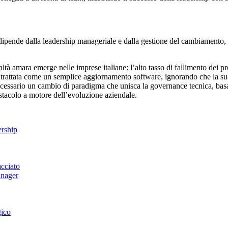
iane dipende dalla leadership manageriale e dalla gestione del cambiament
tà amara emerge nelle imprese italiane: l’alto tasso di fallimento dei pr
ene trattata come un semplice aggiornamento software, ignorando che la su
è necessario un cambio di paradigma che unisca la governance tecnica, b
tacolo a motore dell’evoluzione aziendale.
ership
acciato
anager
gico