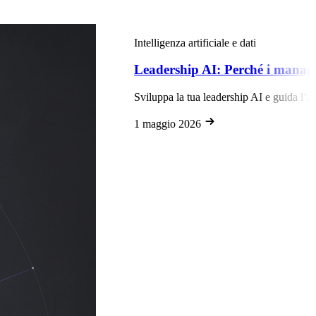
Intelligenza artificiale e dati
Leadership AI: Perché i manager son
Sviluppa la tua leadership AI e guida l’adoz
1 maggio 2026