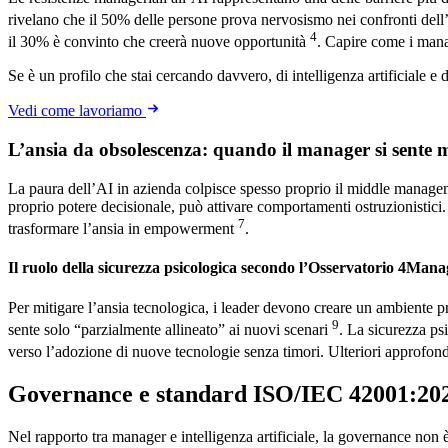
rivelano che il 50% delle persone prova nervosismo nei confronti del
4
il 30% è convinto che creerà nuove opportunità
. Capire come i mana
Se è un profilo che stai cercando davvero, di intelligenza artificiale e 
Vedi come lavoriamo
L’ansia da obsolescenza: quando il manager si sente 
La paura dell’AI in azienda colpisce spesso proprio il middle managem
proprio potere decisionale, può attivare comportamenti ostruzionistici.
7
trasformare l’ansia in empowerment
.
Il ruolo della sicurezza psicologica secondo l’Osservatorio 4Mana
Per mitigare l’ansia tecnologica, i leader devono creare un ambiente 
9
sente solo “parzialmente allineato” ai nuovi scenari
. La sicurezza ps
verso l’adozione di nuove tecnologie senza timori. Ulteriori approfon
Governance e standard ISO/IEC 42001:202
Nel rapporto tra manager e intelligenza artificiale, la governance non