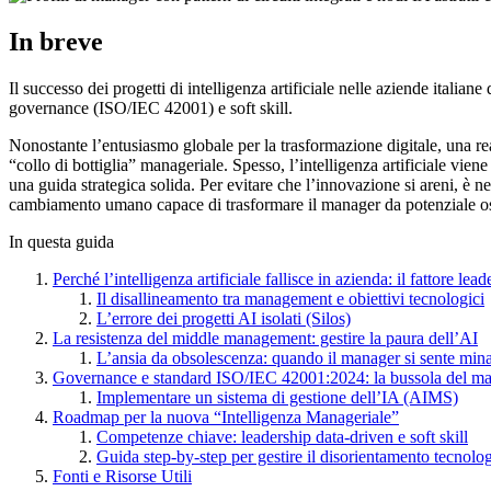
In breve
Il successo dei progetti di intelligenza artificiale nelle aziende ital
governance (ISO/IEC 42001) e soft skill.
Nonostante l’entusiasmo globale per la trasformazione digitale, una real
“collo di bottiglia” manageriale. Spesso, l’intelligenza artificiale vi
una guida strategica solida. Per evitare che l’innovazione si areni, 
cambiamento umano capace di trasformare il manager da potenziale os
In questa guida
Perché l’intelligenza artificiale fallisce in azienda: il fattore lead
Il disallineamento tra management e obiettivi tecnologici
L’errore dei progetti AI isolati (Silos)
La resistenza del middle management: gestire la paura dell’AI
L’ansia da obsolescenza: quando il manager si sente min
Governance e standard ISO/IEC 42001:2024: la bussola del m
Implementare un sistema di gestione dell’IA (AIMS)
Roadmap per la nuova “Intelligenza Manageriale”
Competenze chiave: leadership data-driven e soft skill
Guida step-by-step per gestire il disorientamento tecnolo
Fonti e Risorse Utili