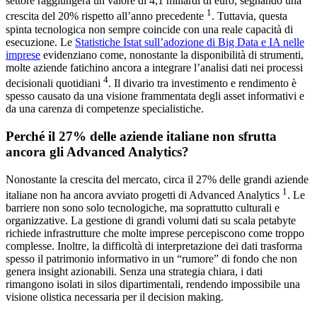
settore raggiungerà un valore di 4,1 miliardi di euro, segnando una
1
crescita del 20% rispetto all’anno precedente
. Tuttavia, questa
spinta tecnologica non sempre coincide con una reale capacità di
esecuzione. Le
Statistiche Istat sull’adozione di Big Data e IA nelle
imprese
evidenziano come, nonostante la disponibilità di strumenti,
molte aziende fatichino ancora a integrare l’analisi dati nei processi
4
decisionali quotidiani
. Il divario tra investimento e rendimento è
spesso causato da una visione frammentata degli asset informativi e
da una carenza di competenze specialistiche.
Perché il 27% delle aziende italiane non sfrutta
ancora gli Advanced Analytics?
Nonostante la crescita del mercato, circa il 27% delle grandi aziende
1
italiane non ha ancora avviato progetti di Advanced Analytics
. Le
barriere non sono solo tecnologiche, ma soprattutto culturali e
organizzative. La gestione di grandi volumi dati su scala petabyte
richiede infrastrutture che molte imprese percepiscono come troppo
complesse. Inoltre, la difficoltà di interpretazione dei dati trasforma
spesso il patrimonio informativo in un “rumore” di fondo che non
genera insight azionabili. Senza una strategia chiara, i dati
rimangono isolati in silos dipartimentali, rendendo impossibile una
visione olistica necessaria per il decision making.