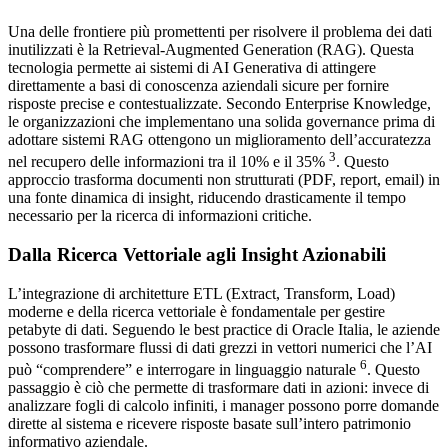
Una delle frontiere più promettenti per risolvere il problema dei dati
inutilizzati è la Retrieval-Augmented Generation (RAG). Questa
tecnologia permette ai sistemi di AI Generativa di attingere
direttamente a basi di conoscenza aziendali sicure per fornire
risposte precise e contestualizzate. Secondo Enterprise Knowledge,
le organizzazioni che implementano una solida governance prima di
adottare sistemi RAG ottengono un miglioramento dell’accuratezza
3
nel recupero delle informazioni tra il 10% e il 35%
. Questo
approccio trasforma documenti non strutturati (PDF, report, email) in
una fonte dinamica di insight, riducendo drasticamente il tempo
necessario per la ricerca di informazioni critiche.
Dalla Ricerca Vettoriale agli Insight Azionabili
L’integrazione di architetture ETL (Extract, Transform, Load)
moderne e della ricerca vettoriale è fondamentale per gestire
petabyte di dati. Seguendo le best practice di Oracle Italia, le aziende
possono trasformare flussi di dati grezzi in vettori numerici che l’AI
6
può “comprendere” e interrogare in linguaggio naturale
. Questo
passaggio è ciò che permette di trasformare dati in azioni: invece di
analizzare fogli di calcolo infiniti, i manager possono porre domande
dirette al sistema e ricevere risposte basate sull’intero patrimonio
informativo aziendale.