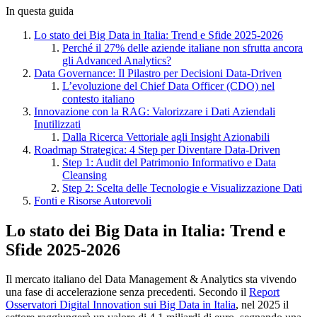
In questa guida
Lo stato dei Big Data in Italia: Trend e Sfide 2025-2026
Perché il 27% delle aziende italiane non sfrutta ancora
gli Advanced Analytics?
Data Governance: Il Pilastro per Decisioni Data-Driven
L’evoluzione del Chief Data Officer (CDO) nel
contesto italiano
Innovazione con la RAG: Valorizzare i Dati Aziendali
Inutilizzati
Dalla Ricerca Vettoriale agli Insight Azionabili
Roadmap Strategica: 4 Step per Diventare Data-Driven
Step 1: Audit del Patrimonio Informativo e Data
Cleansing
Step 2: Scelta delle Tecnologie e Visualizzazione Dati
Fonti e Risorse Autorevoli
Lo stato dei Big Data in Italia: Trend e
Sfide 2025-2026
Il mercato italiano del Data Management & Analytics sta vivendo
una fase di accelerazione senza precedenti. Secondo il
Report
Osservatori Digital Innovation sui Big Data in Italia
, nel 2025 il