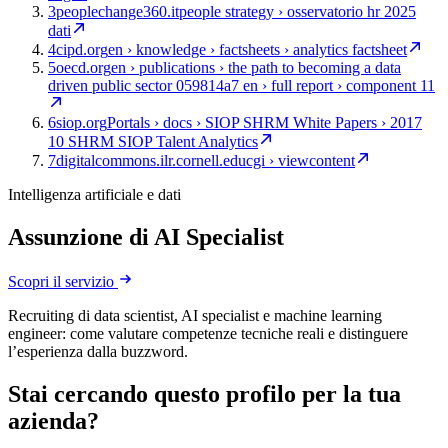
3
peoplechange360.it
people strategy › osservatorio hr 2025
dati
4
cipd.org
en › knowledge › factsheets › analytics factsheet
5
oecd.org
en › publications › the path to becoming a data
driven public sector 059814a7 en › full report › component 11
6
siop.org
Portals › docs › SIOP SHRM White Papers › 2017
10 SHRM SIOP Talent Analytics
7
digitalcommons.ilr.cornell.edu
cgi › viewcontent
Intelligenza artificiale e dati
Assunzione di AI Specialist
Scopri il servizio
Recruiting di data scientist, AI specialist e machine learning
engineer: come valutare competenze tecniche reali e distinguere
l’esperienza dalla buzzword.
Stai cercando questo profilo per la tua
azienda?