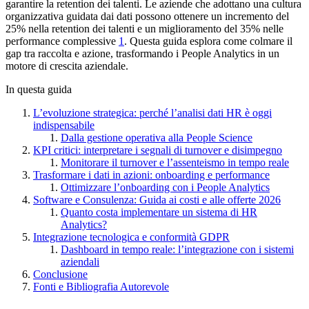
garantire la retention dei talenti. Le aziende che adottano una cultura
organizzativa guidata dai dati possono ottenere un incremento del
25% nella retention dei talenti e un miglioramento del 35% nelle
performance complessive
1
. Questa guida esplora come colmare il
gap tra raccolta e azione, trasformando i People Analytics in un
motore di crescita aziendale.
In questa guida
L’evoluzione strategica: perché l’analisi dati HR è oggi
indispensabile
Dalla gestione operativa alla People Science
KPI critici: interpretare i segnali di turnover e disimpegno
Monitorare il turnover e l’assenteismo in tempo reale
Trasformare i dati in azioni: onboarding e performance
Ottimizzare l’onboarding con i People Analytics
Software e Consulenza: Guida ai costi e alle offerte 2026
Quanto costa implementare un sistema di HR
Analytics?
Integrazione tecnologica e conformità GDPR
Dashboard in tempo reale: l’integrazione con i sistemi
aziendali
Conclusione
Fonti e Bibliografia Autorevole