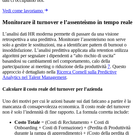
dati ci occupiamo noi.
Vedi come lavoriamo
Monitorare il turnover e l’assenteismo in tempo reale
L’analisi dati HR moderna permette di passare da una visione
retrospettiva a una predittiva. Monitorare l’assenteismo non serve
solo a gestire le sostituzioni, ma a identificare pattern di burnout o
insoddisfazione. L’analisi predittiva applicata alla retention utilizza
algoritmi per segnalare i dipendenti a “alto rischio di uscita”
basandosi su cambiamenti nel comportamento, calo della
partecipazione ai meeting o riduzione della produttività
7
. Questo
approccio è dettagliato nella
Ricerca Cornell sulla Predictive
Analytics nel Talent Management
.
Calcolare il costo reale del turnover per l’azienda
Uno dei motivi per cui le azioni basate sui dati faticano a partire è la
mancanza di consapevolezza economica. Il costo reale del turnover
non è solo l’indennità di fine rapporto. La formula corretta include:
Costo Totale
= (Costi di Reclutamento + Costi di
Onboarding + Costi di Formazione) + (Perdita di Produttività
durante la rampa di apprendimento) + (Costo della perdita di