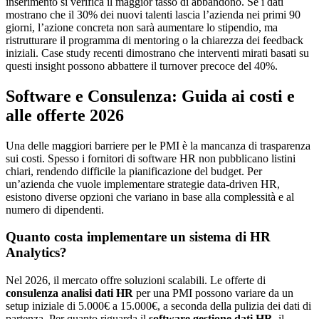
inserimento si verifica il maggior tasso di abbandono. Se i dati
mostrano che il 30% dei nuovi talenti lascia l’azienda nei primi 90
giorni, l’azione concreta non sarà aumentare lo stipendio, ma
ristrutturare il programma di mentoring o la chiarezza dei feedback
iniziali. Case study recenti dimostrano che interventi mirati basati su
questi insight possono abbattere il turnover precoce del 40%.
Software e Consulenza: Guida ai costi e
alle offerte 2026
Una delle maggiori barriere per le PMI è la mancanza di trasparenza
sui costi. Spesso i fornitori di software HR non pubblicano listini
chiari, rendendo difficile la pianificazione del budget. Per
un’azienda che vuole implementare strategie data-driven HR,
esistono diverse opzioni che variano in base alla complessità e al
numero di dipendenti.
Quanto costa implementare un sistema di HR
Analytics?
Nel 2026, il mercato offre soluzioni scalabili. Le offerte di
consulenza analisi dati HR
per una PMI possono variare da un
setup iniziale di 5.000€ a 15.000€, a seconda della pulizia dei dati di
partenza. Per quanto riguarda il
software gestione dati HR
, il