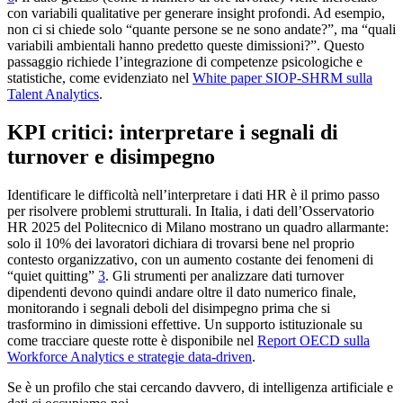
con variabili qualitative per generare insight profondi. Ad esempio,
non ci si chiede solo “quante persone se ne sono andate?”, ma “quali
variabili ambientali hanno predetto queste dimissioni?”. Questo
passaggio richiede l’integrazione di competenze psicologiche e
statistiche, come evidenziato nel
White paper SIOP-SHRM sulla
Talent Analytics
.
KPI critici: interpretare i segnali di
turnover e disimpegno
Identificare le difficoltà nell’interpretare i dati HR è il primo passo
per risolvere problemi strutturali. In Italia, i dati dell’Osservatorio
HR 2025 del Politecnico di Milano mostrano un quadro allarmante:
solo il 10% dei lavoratori dichiara di trovarsi bene nel proprio
contesto organizzativo, con un aumento costante dei fenomeni di
“quiet quitting”
3
. Gli strumenti per analizzare dati turnover
dipendenti devono quindi andare oltre il dato numerico finale,
monitorando i segnali deboli del disimpegno prima che si
trasformino in dimissioni effettive. Un supporto istituzionale su
come tracciare queste rotte è disponibile nel
Report OECD sulla
Workforce Analytics e strategie data-driven
.
Se è un profilo che stai cercando davvero, di intelligenza artificiale e