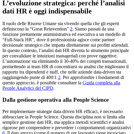
L’evoluzione strategica: perché l’analisi
dati HR è oggi indispensabile
Il ruolo delle Risorse Umane sta vivendo quella che gli esperti
definiscono la “Great Reinvention”
2
. Siamo passati da una
funzione prettamente amministrativa ed esecutiva a un modello di
“Full-Stack HR”, dove il professionista agisce come partner
decisionale strategico che impatta direttamente sui profitti aziendali.
In questo contesto, l’analisi dati HR diventa lo strumento principale
per convalidare le intuizioni manageriali con prove oggettive.
L’automazione sta eliminando il 30-40% dei compiti transazionali,
permettendo ai team HR di concentrarsi su analisi che migliorano il
rapporto tra dipendenti e staff, che nelle aziende data-driven sta
raggiungendo punte di 400:1
2
. Per approfondire i fondamenti di
questo approccio, è possibile consultare la
Guida completa alla
People Analytics del CIPD
.
Dalla gestione operativa alla People Science
Per implementare strategie data-driven HR efficaci, è necessario
abbracciare la People Science. Questa disciplina non si limita alla
semplice gestione dati HR, ma applica metodi scientifici e analisi
rigorose per comprendere e prevedere i comportamenti organizzativi
6
. Il dato grezzo (come il numero di ore lavorate) viene incrociato