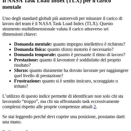
Il NASA Task Load Index (TLX) per il carico
mentale
Uno degli standard globali più autorevoli per misurare il carico di
lavoro del team è il NASA Task Load Index (TLX). Questo
strumento multidimensionale valuta il carico attraverso sei
dimensioni chiave:
Domanda mentale:
quanto impegno intellettivo è richiesto?
Domanda fisica:
quanto sforzo motorio è necessario?
Domanda temporale:
quanto è pressante il ritmo di lavoro?
Prestazione:
quanto il lavoratore è soddisfatto del proprio
risultato?
Sforzo:
quanto duramente ha dovuto lavorare per raggiungere
quel livello di prestazione?
Frustrazione:
quanto si è sentito insicuro, scoraggiato o
irritato?
L’utilizzo di questo indice permette di identificare non solo chi sta
lavorando “troppo”, ma chi sta affrontando task eccessivamente
complessi rispetto alle proprie competenze attuali
2
.
Se stai leggendo perché devi coprire una posizione, possiamo darti
una mano.