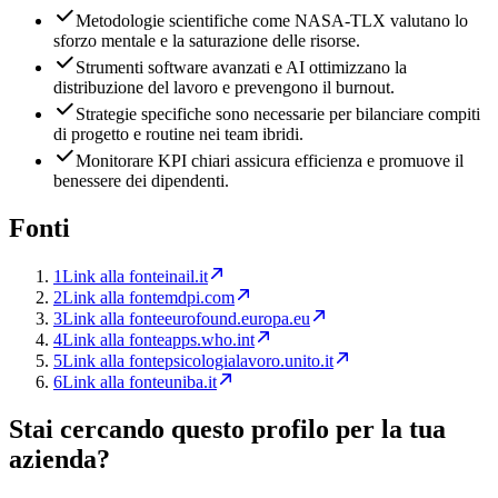
Metodologie scientifiche come NASA-TLX valutano lo
sforzo mentale e la saturazione delle risorse.
Strumenti software avanzati e AI ottimizzano la
distribuzione del lavoro e prevengono il burnout.
Strategie specifiche sono necessarie per bilanciare compiti
di progetto e routine nei team ibridi.
Monitorare KPI chiari assicura efficienza e promuove il
benessere dei dipendenti.
Fonti
1
Link alla fonte
inail.it
2
Link alla fonte
mdpi.com
3
Link alla fonte
eurofound.europa.eu
4
Link alla fonte
apps.who.int
5
Link alla fonte
psicologialavoro.unito.it
6
Link alla fonte
uniba.it
Stai cercando questo profilo per la tua
azienda?