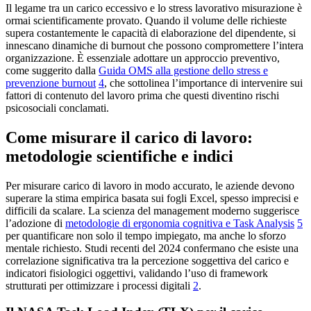
Il legame tra un carico eccessivo e lo stress lavorativo misurazione è
ormai scientificamente provato. Quando il volume delle richieste
supera costantemente le capacità di elaborazione del dipendente, si
innescano dinamiche di burnout che possono compromettere l’intera
organizzazione. È essenziale adottare un approccio preventivo,
come suggerito dalla
Guida OMS alla gestione dello stress e
prevenzione burnout
4
, che sottolinea l’importance di intervenire sui
fattori di contenuto del lavoro prima che questi diventino rischi
psicosociali conclamati.
Come misurare il carico di lavoro:
metodologie scientifiche e indici
Per misurare carico di lavoro in modo accurato, le aziende devono
superare la stima empirica basata sui fogli Excel, spesso imprecisi e
difficili da scalare. La scienza del management moderno suggerisce
l’adozione di
metodologie di ergonomia cognitiva e Task Analysis
5
per quantificare non solo il tempo impiegato, ma anche lo sforzo
mentale richiesto. Studi recenti del 2024 confermano che esiste una
correlazione significativa tra la percezione soggettiva del carico e
indicatori fisiologici oggettivi, validando l’uso di framework
strutturati per ottimizzare i processi digitali
2
.