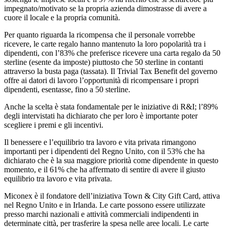
impegnato/motivato se la propria azienda dimostrasse di avere a
cuore il locale e la propria comunità.
Per quanto riguarda la ricompensa che il personale vorrebbe
ricevere, le carte regalo hanno mantenuto la loro popolarità tra i
dipendenti, con l’83% che preferisce ricevere una carta regalo da 50
sterline (esente da imposte) piuttosto che 50 sterline in contanti
attraverso la busta paga (tassata). Il Trivial Tax Benefit del governo
offre ai datori di lavoro l’opportunità di ricompensare i propri
dipendenti, esentasse, fino a 50 sterline.
Anche la scelta è stata fondamentale per le iniziative di R&I; l’89%
degli intervistati ha dichiarato che per loro è importante poter
scegliere i premi e gli incentivi.
Il benessere e l’equilibrio tra lavoro e vita privata rimangono
importanti per i dipendenti del Regno Unito, con il 53% che ha
dichiarato che è la sua maggiore priorità come dipendente in questo
momento, e il 61% che ha affermato di sentire di avere il giusto
equilibrio tra lavoro e vita privata.
Miconex è il fondatore dell’iniziativa Town & City Gift Card, attiva
nel Regno Unito e in Irlanda. Le carte possono essere utilizzate
presso marchi nazionali e attività commerciali indipendenti in
determinate città, per trasferire la spesa nelle aree locali. Le carte