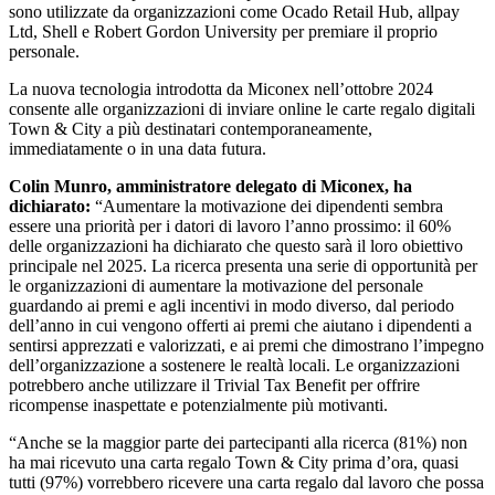
sono utilizzate da organizzazioni come Ocado Retail Hub, allpay
Ltd, Shell e Robert Gordon University per premiare il proprio
personale.
La nuova tecnologia introdotta da Miconex nell’ottobre 2024
consente alle organizzazioni di inviare online le carte regalo digitali
Town & City a più destinatari contemporaneamente,
immediatamente o in una data futura.
Colin Munro, amministratore delegato di Miconex, ha
dichiarato:
“Aumentare la motivazione dei dipendenti sembra
essere una priorità per i datori di lavoro l’anno prossimo: il 60%
delle organizzazioni ha dichiarato che questo sarà il loro obiettivo
principale nel 2025. La ricerca presenta una serie di opportunità per
le organizzazioni di aumentare la motivazione del personale
guardando ai premi e agli incentivi in modo diverso, dal periodo
dell’anno in cui vengono offerti ai premi che aiutano i dipendenti a
sentirsi apprezzati e valorizzati, e ai premi che dimostrano l’impegno
dell’organizzazione a sostenere le realtà locali. Le organizzazioni
potrebbero anche utilizzare il Trivial Tax Benefit per offrire
ricompense inaspettate e potenzialmente più motivanti.
“Anche se la maggior parte dei partecipanti alla ricerca (81%) non
ha mai ricevuto una carta regalo Town & City prima d’ora, quasi
tutti (97%) vorrebbero ricevere una carta regalo dal lavoro che possa