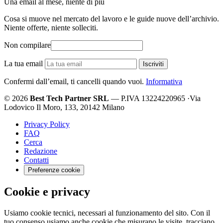
Una email al mese, niente di più
Cosa si muove nel mercato del lavoro e le guide nuove dell’archivio.
Niente offerte, niente solleciti.
Non compilare
La tua email
Iscriviti
Confermi dall’email, ti cancelli quando vuoi.
Informativa
© 2026
Best Tech Partner SRL
— P.IVA 13224220965
·
Via
Lodovico Il Moro, 133, 20142 Milano
Privacy Policy
FAQ
Cerca
Redazione
Contatti
Preferenze cookie
Cookie e privacy
Usiamo cookie tecnici, necessari al funzionamento del sito. Con il
tuo consenso usiamo anche cookie che misurano le visite, tracciano