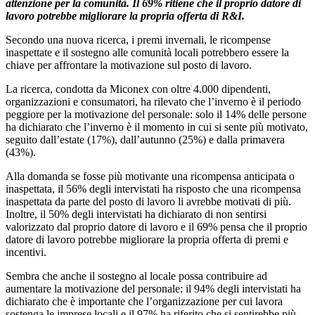
attenzione per la comunità. Il 69% ritiene che il proprio datore di
lavoro potrebbe migliorare la propria offerta di R&I.
Secondo una nuova ricerca, i premi invernali, le ricompense
inaspettate e il sostegno alle comunità locali potrebbero essere la
chiave per affrontare la motivazione sul posto di lavoro.
La ricerca, condotta da Miconex con oltre 4.000 dipendenti,
organizzazioni e consumatori, ha rilevato che l’inverno è il periodo
peggiore per la motivazione del personale: solo il 14% delle persone
ha dichiarato che l’inverno è il momento in cui si sente più motivato,
seguito dall’estate (17%), dall’autunno (25%) e dalla primavera
(43%).
Alla domanda se fosse più motivante una ricompensa anticipata o
inaspettata, il 56% degli intervistati ha risposto che una ricompensa
inaspettata da parte del posto di lavoro li avrebbe motivati di più.
Inoltre, il 50% degli intervistati ha dichiarato di non sentirsi
valorizzato dal proprio datore di lavoro e il 69% pensa che il proprio
datore di lavoro potrebbe migliorare la propria offerta di premi e
incentivi.
Sembra che anche il sostegno al locale possa contribuire ad
aumentare la motivazione del personale: il 94% degli intervistati ha
dichiarato che è importante che l’organizzazione per cui lavora
sostenga le imprese locali e il 97% ha riferito che si sentirebbe più