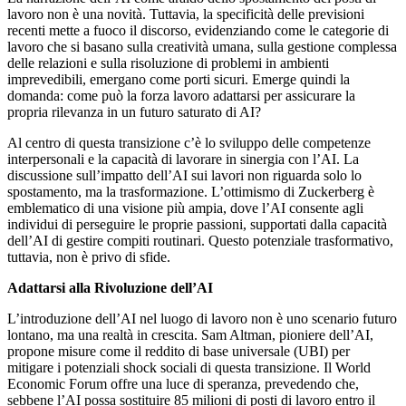
lavoro non è una novità. Tuttavia, la specificità delle previsioni
recenti mette a fuoco il discorso, evidenziando come le categorie di
lavoro che si basano sulla creatività umana, sulla gestione complessa
delle relazioni e sulla risoluzione di problemi in ambienti
imprevedibili, emergano come porti sicuri. Emerge quindi la
domanda: come può la forza lavoro adattarsi per assicurare la
propria rilevanza in un futuro saturato di AI?
Al centro di questa transizione c’è lo sviluppo delle competenze
interpersonali e la capacità di lavorare in sinergia con l’AI. La
discussione sull’impatto dell’AI sui lavori non riguarda solo lo
spostamento, ma la trasformazione. L’ottimismo di Zuckerberg è
emblematico di una visione più ampia, dove l’AI consente agli
individui di perseguire le proprie passioni, supportati dalla capacità
dell’AI di gestire compiti routinari. Questo potenziale trasformativo,
tuttavia, non è privo di sfide.
Adattarsi alla Rivoluzione dell’AI
L’introduzione dell’AI nel luogo di lavoro non è uno scenario futuro
lontano, ma una realtà in crescita. Sam Altman, pioniere dell’AI,
propone misure come il reddito di base universale (UBI) per
mitigare i potenziali shock sociali di questa transizione. Il World
Economic Forum offre una luce di speranza, prevedendo che,
sebbene l’AI possa sostituire 85 milioni di posti di lavoro entro il