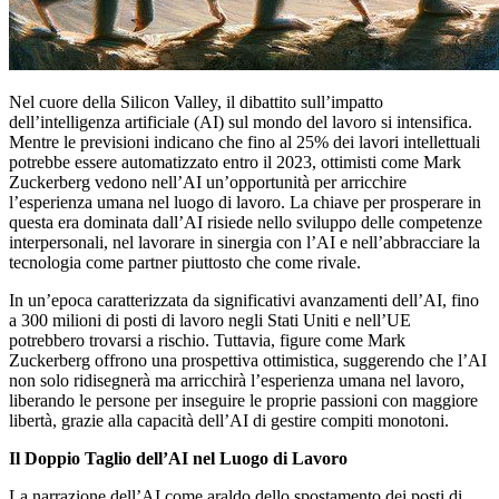
Nel cuore della Silicon Valley, il dibattito sull’impatto
dell’intelligenza artificiale (AI) sul mondo del lavoro si intensifica.
Mentre le previsioni indicano che fino al 25% dei lavori intellettuali
potrebbe essere automatizzato entro il 2023, ottimisti come Mark
Zuckerberg vedono nell’AI un’opportunità per arricchire
l’esperienza umana nel luogo di lavoro. La chiave per prosperare in
questa era dominata dall’AI risiede nello sviluppo delle competenze
interpersonali, nel lavorare in sinergia con l’AI e nell’abbracciare la
tecnologia come partner piuttosto che come rivale.
In un’epoca caratterizzata da significativi avanzamenti dell’AI, fino
a 300 milioni di posti di lavoro negli Stati Uniti e nell’UE
potrebbero trovarsi a rischio. Tuttavia, figure come Mark
Zuckerberg offrono una prospettiva ottimistica, suggerendo che l’AI
non solo ridisegnerà ma arricchirà l’esperienza umana nel lavoro,
liberando le persone per inseguire le proprie passioni con maggiore
libertà, grazie alla capacità dell’AI di gestire compiti monotoni.
Il Doppio Taglio dell’AI nel Luogo di Lavoro
La narrazione dell’AI come araldo dello spostamento dei posti di