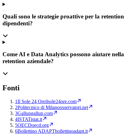
Quali sono le strategie proattive per la retention
dipendenti?
Come AI e Data Analytics possono aiutare nella
retention aziendale?
Fonti
1
Il Sole 24 Ore
ilsole24ore.com
2
Politecnico di Milano
osservatori.net
3
Gallup
gallup.com
4
ISTAT
istat.it
5
OECD
oecd.org
6
Bollettino ADAPT
bollettinoadapt.it