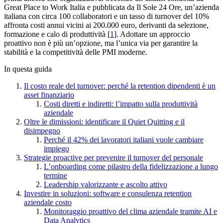
Great Place to Work Italia e pubblicata da Il Sole 24 Ore, un’azienda
italiana con circa 100 collaboratori e un tasso di turnover del 10%
affronta costi annui vicini ai 200.000 euro, derivanti da selezione,
formazione e calo di produttività [
1
]. Adottare un approccio
proattivo non è più un’opzione, ma l’unica via per garantire la
stabilità e la competitività delle PMI moderne.
In questa guida
Il costo reale del turnover: perché la retention dipendenti è un
asset finanziario
Costi diretti e indiretti: l’impatto sulla produttività
aziendale
Oltre le dimissioni: identificare il Quiet Quitting e il
disimpegno
Perché il 42% dei lavoratori italiani vuole cambiare
impiego
Strategie proactive per prevenire il turnover del personale
L’onboarding come pilastro della fidelizzazione a lungo
termine
Leadership valorizzante e ascolto attivo
Investire in soluzioni: software e consulenza retention
aziendale costo
Monitoraggio proattivo del clima aziendale tramite AI e
Data Analytics