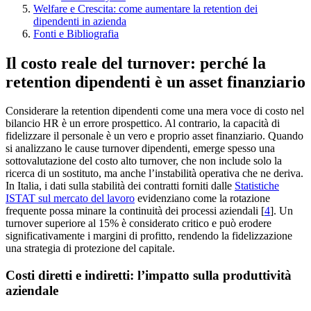
Welfare e Crescita: come aumentare la retention dei
dipendenti in azienda
Fonti e Bibliografia
Il costo reale del turnover: perché la
retention dipendenti è un asset finanziario
Considerare la retention dipendenti come una mera voce di costo nel
bilancio HR è un errore prospettico. Al contrario, la capacità di
fidelizzare il personale è un vero e proprio asset finanziario. Quando
si analizzano le cause turnover dipendenti, emerge spesso una
sottovalutazione del costo alto turnover, che non include solo la
ricerca di un sostituto, ma anche l’instabilità operativa che ne deriva.
In Italia, i dati sulla stabilità dei contratti forniti dalle
Statistiche
ISTAT sul mercato del lavoro
evidenziano come la rotazione
frequente possa minare la continuità dei processi aziendali [
4
]. Un
turnover superiore al 15% è considerato critico e può erodere
significativamente i margini di profitto, rendendo la fidelizzazione
una strategia di protezione del capitale.
Costi diretti e indiretti: l’impatto sulla produttività
aziendale