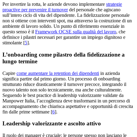
Per invertire la rotta, le aziende devono implementare
strategie
proactive per prevenire il turnover
del personale che agiscano
sull’intero ciclo di vita del dipendente. La fidelizzazione personale
non si ottiene con interventi spot, ma attraverso la costruzione di un
ambiente di lavoro solido. Un punto di riferimento essenziale in
questo senso è il
Framework OCSE sulla qualità del lavoro
, che
definisce i pilastri necessari per garantire un impiego dignitoso e
stimolante [
5
].
L’onboarding come pilastro della fidelizzazione a
lungo termine
Capire
come aumentare la retention dei dipendenti
in azienda
significa partire dal primo giorno. Un processo di onboarding
strutturato riduce drasticamente il turnover precoce, integrando il
nuovo talento non solo tecnicamente, ma anche culturalmente.
Seguendo le best practice di leadership valorizzante validate da
Manpower Italia, l’accoglienza deve trasformarsi in un percorso di
accompagnamento che chiarisca aspettative e opportunità di crescita
fin dalle prime settimane [
6
].
Leadership valorizzante e ascolto attivo
Il ruolo dei manager è cruciale: le persone spesso non lasciano le