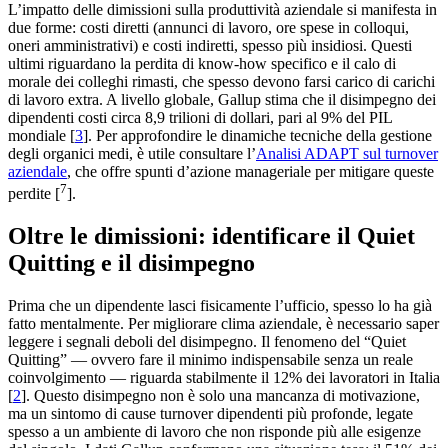
L’impatto delle dimissioni sulla produttività aziendale si manifesta in
due forme: costi diretti (annunci di lavoro, ore spese in colloqui,
oneri amministrativi) e costi indiretti, spesso più insidiosi. Questi
ultimi riguardano la perdita di know-how specifico e il calo di
morale dei colleghi rimasti, che spesso devono farsi carico di carichi
di lavoro extra. A livello globale, Gallup stima che il disimpegno dei
dipendenti costi circa 8,9 trilioni di dollari, pari al 9% del PIL
mondiale [
3
]. Per approfondire le dinamiche tecniche della gestione
degli organici medi, è utile consultare l’
Analisi ADAPT sul turnover
aziendale
, che offre spunti d’azione manageriale per mitigare queste
7
perdite [
].
Oltre le dimissioni: identificare il Quiet
Quitting e il disimpegno
Prima che un dipendente lasci fisicamente l’ufficio, spesso lo ha già
fatto mentalmente. Per migliorare clima aziendale, è necessario saper
leggere i segnali deboli del disimpegno. Il fenomeno del “Quiet
Quitting” — ovvero fare il minimo indispensabile senza un reale
coinvolgimento — riguarda stabilmente il 12% dei lavoratori in Italia
[
2
]. Questo disimpegno non è solo una mancanza di motivazione,
ma un sintomo di cause turnover dipendenti più profonde, legate
spesso a un ambiente di lavoro che non risponde più alle esigenze