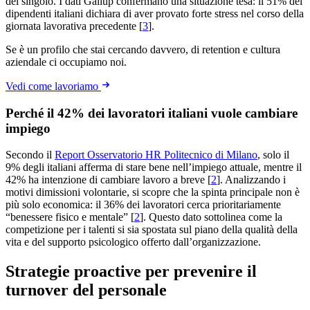
del singolo. I dati Gallup confermano una situazione tesa: il 51% dei
dipendenti italiani dichiara di aver provato forte stress nel corso della
giornata lavorativa precedente [
3
].
Se è un profilo che stai cercando davvero, di retention e cultura
aziendale ci occupiamo noi.
Vedi come lavoriamo
Perché il 42% dei lavoratori italiani vuole cambiare
impiego
Secondo il
Report Osservatorio HR Politecnico di Milano
, solo il
9% degli italiani afferma di stare bene nell’impiego attuale, mentre il
42% ha intenzione di cambiare lavoro a breve [
2
]. Analizzando i
motivi dimissioni volontarie, si scopre che la spinta principale non è
più solo economica: il 36% dei lavoratori cerca prioritariamente
“benessere fisico e mentale” [
2
]. Questo dato sottolinea come la
competizione per i talenti si sia spostata sul piano della qualità della
vita e del supporto psicologico offerto dall’organizzazione.
Strategie proactive per prevenire il
turnover del personale