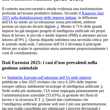
Il contesto macroeconomico attuale evidenzia una trasformazione
profonda nel tessuto produttivo italiano. Secondo il
Rapporto Istat
2025 sulla digitalizzazione delle imprese italiane
, la diffusione
dell’IA ha subito un’accelerazione senza precedenti, sebbene
persista un marcato divario digitale
2
. Mentre il 71% delle grandi
imprese ha già integrato progetti di intelligenza artificiale nei propri
flussi di lavoro, le piccole e medie imprese (PMI) si attestano ancora
intorno all’8%
1
. Questa disparità sottolinea una necessità critica: per
le aziende multi-sede, l’adozione dell’IA è diventata il principale
driver per scalare le operazioni senza aumentare proporzionalmente i
costi di coordinamento.
Dati Eurostat 2025: i casi d’uso prevalenti nella
gestione aziendale
Le
Statistiche Eurostat sull’adozione dell’IA nelle imprese
pubblicate a fine 2025 rivelano che circa il 20% delle imprese
europee utilizza stabilmente tecnologie di intelligenza artificiale
3
.
Nelle realtà più strutturate, l’IA viene impiegata primariamente per
l’amministrazione aziendale (55,03%), la gestione dei flussi di
lavoro e la sicurezza ICT
3
. Questi dati confermano che
l’intelligenza artificiale gestione sedi non è più una sperimentazione,
ma una realtà consolidata per ottimizzare i processi decisionali e