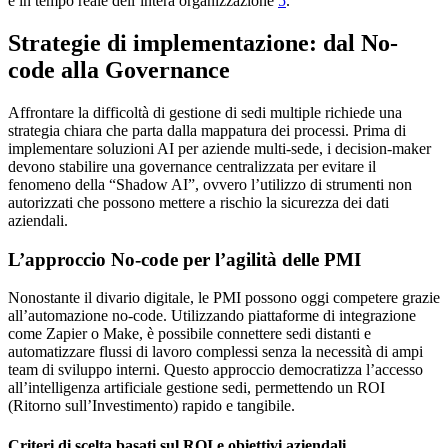
e in tempo reale dell’intera organizzazione
5
.
Strategie di implementazione: dal No-
code alla Governance
Affrontare la difficoltà di gestione di sedi multiple richiede una
strategia chiara che parta dalla mappatura dei processi. Prima di
implementare soluzioni AI per aziende multi-sede, i decision-maker
devono stabilire una governance centralizzata per evitare il
fenomeno della “Shadow AI”, ovvero l’utilizzo di strumenti non
autorizzati che possono mettere a rischio la sicurezza dei dati
aziendali.
L’approccio No-code per l’agilità delle PMI
Nonostante il divario digitale, le PMI possono oggi competere grazie
all’automazione no-code. Utilizzando piattaforme di integrazione
come Zapier o Make, è possibile connettere sedi distanti e
automatizzare flussi di lavoro complessi senza la necessità di ampi
team di sviluppo interni. Questo approccio democratizza l’accesso
all’intelligenza artificiale gestione sedi, permettendo un ROI
(Ritorno sull’Investimento) rapido e tangibile.
Criteri di scelta basati sul ROI e obiettivi aziendali