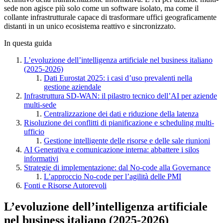
sede non agisce più solo come un software isolato, ma come il
collante infrastrutturale capace di trasformare uffici geograficamente
distanti in un unico ecosistema reattivo e sincronizzato.
In questa guida
L’evoluzione dell’intelligenza artificiale nel business italiano
(2025-2026)
Dati Eurostat 2025: i casi d’uso prevalenti nella
gestione aziendale
Infrastruttura SD-WAN: il pilastro tecnico dell’AI per aziende
multi-sede
Centralizzazione dei dati e riduzione della latenza
Risoluzione dei conflitti di pianificazione e scheduling multi-
ufficio
Gestione intelligente delle risorse e delle sale riunioni
AI Generativa e comunicazione interna: abbattere i silos
informativi
Strategie di implementazione: dal No-code alla Governance
L’approccio No-code per l’agilità delle PMI
Fonti e Risorse Autorevoli
L’evoluzione dell’intelligenza artificiale
nel business italiano (2025-2026)