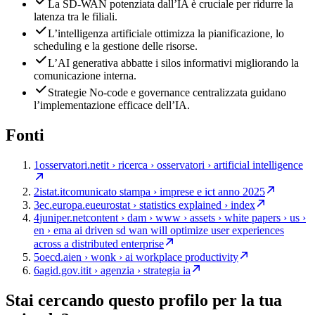
La SD-WAN potenziata dall’IA è cruciale per ridurre la
latenza tra le filiali.
L’intelligenza artificiale ottimizza la pianificazione, lo
scheduling e la gestione delle risorse.
L’AI generativa abbatte i silos informativi migliorando la
comunicazione interna.
Strategie No-code e governance centralizzata guidano
l’implementazione efficace dell’IA.
Fonti
1
osservatori.net
it › ricerca › osservatori › artificial intelligence
2
istat.it
comunicato stampa › imprese e ict anno 2025
3
ec.europa.eu
eurostat › statistics explained › index
4
juniper.net
content › dam › www › assets › white papers › us ›
en › ema ai driven sd wan will optimize user experiences
across a distributed enterprise
5
oecd.ai
en › wonk › ai workplace productivity
6
agid.gov.it
it › agenzia › strategia ia
Stai cercando questo profilo per la tua