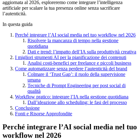
aggiornata al 2026, esploreremo come integrare l’intelligenza
artificiale per scalare la tua presenza online senza sacrificare
l’autenticità.
In questa guida
Perché integrare l’AI social media nel tuo workflow nel 2026
Risolvere la mancanza di tempo nella gestione
quotidiana
Dati e trend: l’impatto dell’IA sulla produttività creativa
I migliori strumenti AI per la pianificazione dei contenuti
Analisi costi-benefici per freelance e piccoli business
Come automatizzare senza perdere l’autenticità del brand
Colmare il ‘Trust Gap’: il ruolo della supervisione
umana
Tecniche di Prompt Engineering per post social di
qualità
Workflow pratico: integrare l’IA nella gestione quotidiana
Dall’ideazione allo scheduling: le fasi del processo
Conclusione
Fonti e Risorse Approfondite
Perché integrare l’AI social media nel tuo
workflow nel 2026