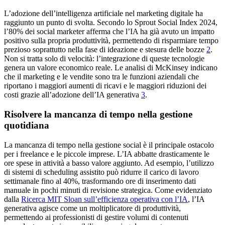
L’adozione dell’intelligenza artificiale nel marketing digitale ha
raggiunto un punto di svolta. Secondo lo Sprout Social Index 2024,
l’80% dei social marketer afferma che l’IA ha già avuto un impatto
positivo sulla propria produttività, permettendo di risparmiare tempo
prezioso soprattutto nella fase di ideazione e stesura delle bozze
2
.
Non si tratta solo di velocità: l’integrazione di queste tecnologie
genera un valore economico reale. Le analisi di McKinsey indicano
che il marketing e le vendite sono tra le funzioni aziendali che
riportano i maggiori aumenti di ricavi e le maggiori riduzioni dei
costi grazie all’adozione dell’IA generativa
3
.
Risolvere la mancanza di tempo nella gestione
quotidiana
La mancanza di tempo nella gestione social è il principale ostacolo
per i freelance e le piccole imprese. L’IA abbatte drasticamente le
ore spese in attività a basso valore aggiunto. Ad esempio, l’utilizzo
di sistemi di scheduling assistito può ridurre il carico di lavoro
settimanale fino al 40%, trasformando ore di inserimento dati
manuale in pochi minuti di revisione strategica. Come evidenziato
dalla
Ricerca MIT Sloan sull’efficienza operativa con l’IA
, l’IA
generativa agisce come un moltiplicatore di produttività,
permettendo ai professionisti di gestire volumi di contenuti