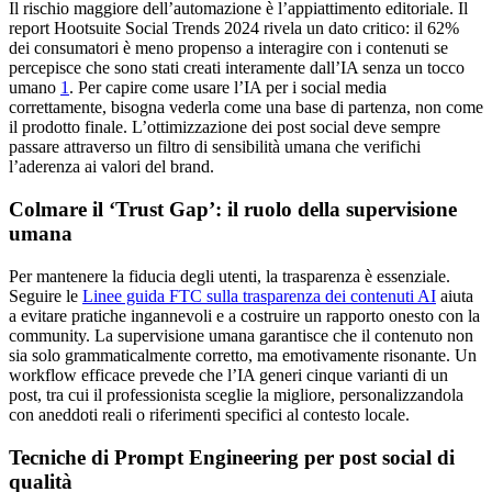
Il rischio maggiore dell’automazione è l’appiattimento editoriale. Il
report Hootsuite Social Trends 2024 rivela un dato critico: il 62%
dei consumatori è meno propenso a interagire con i contenuti se
percepisce che sono stati creati interamente dall’IA senza un tocco
umano
1
. Per capire come usare l’IA per i social media
correttamente, bisogna vederla come una base di partenza, non come
il prodotto finale. L’ottimizzazione dei post social deve sempre
passare attraverso un filtro di sensibilità umana che verifichi
l’aderenza ai valori del brand.
Colmare il ‘Trust Gap’: il ruolo della supervisione
umana
Per mantenere la fiducia degli utenti, la trasparenza è essenziale.
Seguire le
Linee guida FTC sulla trasparenza dei contenuti AI
aiuta
a evitare pratiche ingannevoli e a costruire un rapporto onesto con la
community. La supervisione umana garantisce che il contenuto non
sia solo grammaticalmente corretto, ma emotivamente risonante. Un
workflow efficace prevede che l’IA generi cinque varianti di un
post, tra cui il professionista sceglie la migliore, personalizzandola
con aneddoti reali o riferimenti specifici al contesto locale.
Tecniche di Prompt Engineering per post social di
qualità