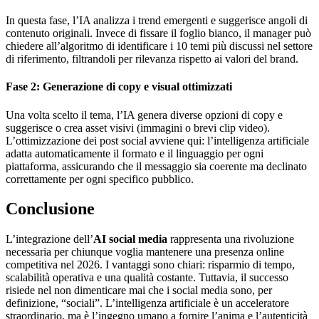
In questa fase, l’IA analizza i trend emergenti e suggerisce angoli di
contenuto originali. Invece di fissare il foglio bianco, il manager può
chiedere all’algoritmo di identificare i 10 temi più discussi nel settore
di riferimento, filtrandoli per rilevanza rispetto ai valori del brand.
Fase 2: Generazione di copy e visual ottimizzati
Una volta scelto il tema, l’IA genera diverse opzioni di copy e
suggerisce o crea asset visivi (immagini o brevi clip video).
L’ottimizzazione dei post social avviene qui: l’intelligenza artificiale
adatta automaticamente il formato e il linguaggio per ogni
piattaforma, assicurando che il messaggio sia coerente ma declinato
correttamente per ogni specifico pubblico.
Conclusione
L’integrazione dell’
AI social media
rappresenta una rivoluzione
necessaria per chiunque voglia mantenere una presenza online
competitiva nel 2026. I vantaggi sono chiari: risparmio di tempo,
scalabilità operativa e una qualità costante. Tuttavia, il successo
risiede nel non dimenticare mai che i social media sono, per
definizione, “sociali”. L’intelligenza artificiale è un acceleratore
straordinario, ma è l’ingegno umano a fornire l’anima e l’autenticità