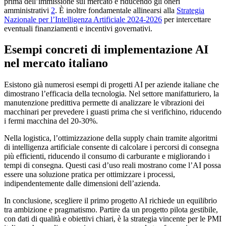
prima dell’immissione sul mercato e riducendo gli oneri
amministrativi
2
. È inoltre fondamentale allinearsi alla
Strategia
Nazionale per l’Intelligenza Artificiale 2024-2026
per intercettare
eventuali finanziamenti e incentivi governativi.
Esempi concreti di implementazione AI
nel mercato italiano
Esistono già numerosi esempi di progetti AI per aziende italiane che
dimostrano l’efficacia della tecnologia. Nel settore manifatturiero, la
manutenzione predittiva permette di analizzare le vibrazioni dei
macchinari per prevedere i guasti prima che si verifichino, riducendo
i fermi macchina del 20-30%.
Nella logistica, l’ottimizzazione della supply chain tramite algoritmi
di intelligenza artificiale consente di calcolare i percorsi di consegna
più efficienti, riducendo il consumo di carburante e migliorando i
tempi di consegna. Questi casi d’uso reali mostrano come l’AI possa
essere una soluzione pratica per ottimizzare i processi,
indipendentemente dalle dimensioni dell’azienda.
In conclusione, scegliere il primo progetto AI richiede un equilibrio
tra ambizione e pragmatismo. Partire da un progetto pilota gestibile,
con dati di qualità e obiettivi chiari, è la strategia vincente per le PMI