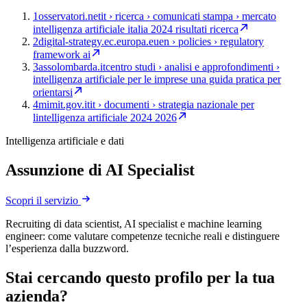
1
osservatori.net
it › ricerca › comunicati stampa › mercato
intelligenza artificiale italia 2024 risultati ricerca
2
digital-strategy.ec.europa.eu
en › policies › regulatory
framework ai
3
assolombarda.it
centro studi › analisi e approfondimenti ›
intelligenza artificiale per le imprese una guida pratica per
orientarsi
4
mimit.gov.it
it › documenti › strategia nazionale per
lintelligenza artificiale 2024 2026
Intelligenza artificiale e dati
Assunzione di AI Specialist
Scopri il servizio
Recruiting di data scientist, AI specialist e machine learning
engineer: come valutare competenze tecniche reali e distinguere
l’esperienza dalla buzzword.
Stai cercando questo profilo per la tua
azienda?