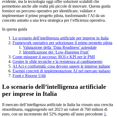
evidente, ma la tecnologia oggi offre soluzioni scalabili che
permettono anche alle realtà più piccole di innovare. Questa guida
fornisce un percorso operativo per identificare, validare e
implementare il primo progetto pilota, trasformando l’AI da un
concetto astratto a una leva strategica per l’efficienza operativa.
In questa guida
Lo scenario dell’intelligenza artificiale per imprese in Italia
Framework operativo per selezionare il primo progetto pilota
Valutazione della ‘Data Readiness’ aziendale
Identificazione dei ‘Low-Hanging Fruit’
Come misurare il successo: ROI e KPI per le PMI
Gestire le sfide tecniche e la resistenza al cambiamento
AI Act e conformità: cosa devono sapere le imprese italiane
Esempi concreti di implementazione AI nel mercato italiano
Fonti e Risorse Utili
Lo scenario dell’intelligenza artificiale
per imprese in Italia
Il mercato dell’intelligenza artificiale in Italia ha vissuto una crescita
straordinaria, raggiungendo nel 2023 un valore di 760 milioni di
euro, con un incremento del 52% rispetto all’anno precedente
1
.