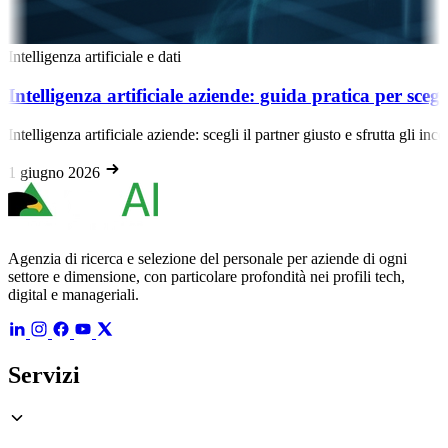
ficiale e dati
 artificiale aziende: guida pratica per scegliere il part
tificiale aziende: scegli il partner giusto e sfrutta gli incentivi 2024-
6
Agenzia di ricerca e selezione del personale per aziende di ogni
settore e dimensione, con particolare profondità nei profili tech,
digital e manageriali.
Servizi