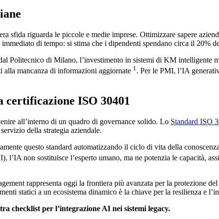
liane
vera sfida riguarda le piccole e medie imprese. Ottimizzare sapere aziend
mediato di tempo: si stima che i dipendenti spendano circa il 20% dell
dal Politecnico di Milano, l’investimento in sistemi di KM intelligente m
1
uti alla mancanza di informazioni aggiornate
. Per le PMI, l’IA generati
 certificazione ISO 30401
nire all’interno di un quadro di governance solido. Lo
Standard ISO 30
servizio della strategia aziendale.
ttamente questo standard automatizzando il ciclo di vita della conoscenz
’IA non sostituisce l’esperto umano, ma ne potenzia le capacità, assicu
gement rappresenta oggi la frontiera più avanzata per la protezione del 
enti statici a un ecosistema dinamico è la chiave per la resilienza e l’
ra checklist per l’integrazione AI nei sistemi legacy.