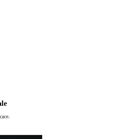
ale
cace.