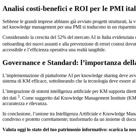
Analisi costi-benefici e ROI per le PMI ita
Sebbene le grandi imprese abbiano già avviato progetti strutturati, la 
nel knowledge management per una PMI si traducono in un risparmio im
Considerando la crescita del 52% del mercato AI in Italia evidenziata 
onboarding dei nuovi assunti e alla prevenzione di errori costosi dov
accessibile e l’efficienza operativa una realtà tangibile.
Governance e Standard: l’importanza della
L’implementazione di piattaforme AI per knowledge sharing deve avve
sistema di KM efficace, sottolineando che la tecnologia deve essere al 
L’integrazione di sistemi intelligenza artificiale per KM supporta dire
3
dei dati
. Come suggerito dal Knowledge Management Institute (KMI), l
accuratezza e rilevanza.
In conclusione, l’unione tra Intelligenza Artificiale e Knowledge Mana
condiviso e protetto correttamente; trasformarlo da un insieme di docum
Valuta oggi lo stato del tuo patrimonio informativo: scarica la nost