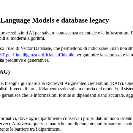
 Language Models e database legacy
 nuove soluzioni AI per salvare conoscenza aziendale e le infrastrutture
ili ai moderni algoritmi.
verso l’uso di Vector Database, che permettono di indicizzare i dati non
 per l’intelligenza artificiale affidabile
per garantire la sicurezza e la 
ità predittive e generative).
RAG)
 bisogna guardare alla Retrieval-Augmented Generation (RAG). Questo s
alisti. Invece di fare affidamento solo sulla memoria del modello, il si
 garantisce che le informazioni fornite ai dipendenti siano accurate, agg
nformativi, dove ogni dipartimento conserva i propri dati in modo isolat
erver). Attraverso query semantiche, un dipendente può trovare una solu
nte le barriere tra i dipartimenti.