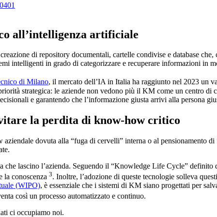
30401
o all’intelligenza artificiale
eazione di repository documentali, cartelle condivise e database che, co
stemi intelligenti in grado di categorizzare e recuperare informazioni in 
tecnico di Milano
, il mercato dell’IA in Italia ha raggiunto nel 2023 un 
priorità strategica: le aziende non vedono più il KM come un centro di 
decisionali e garantendo che l’informazione giusta arrivi alla persona gi
evitare la perdita di know-how critico
aziendale dovuta alla “fuga di cervelli” interna o al pensionamento di 
te.
ma che lascino l’azienda. Seguendo il “Knowledge Life Cycle” definito d
3
rare la conoscenza
. Inoltre, l’adozione di queste tecnologie solleva quest
ettuale (WIPO)
, è essenziale che i sistemi di KM siano progettati per sal
venta così un processo automatizzato e continuo.
dati ci occupiamo noi.