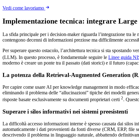
Vedi come lavoriamo
Implementazione tecnica: integrare Large
La sfida principale per i decision-maker riguarda l’integrazione tra le
contengono decenni di informazioni preziose ma difficilmente accessib
Per superare questo ostacolo, l’architettura tecnica si sta spostando 
(LLM). In questo processo, è fondamentale seguire le
Linee guida NIST
moderno è creare un ponte tra il passato (dati storici) e il futuro (capac
La potenza della Retrieval-Augmented Generation (
Per capire come usare AI per knowledge management in modo efficace,
eliminando il problema delle “allucinazioni” tipiche dei modelli gener
2
risposte basate esclusivamente su documenti proprietari certi
. Questo
Superare i silos informativi nei sistemi preesistenti
La difficoltà accesso informazioni interne è spesso causata dai silos i
automaticamente i dati provenienti da fonti diverse (CRM, ERP, file s
descrivendo il problema in linguaggio naturale, abbattendo definitivame