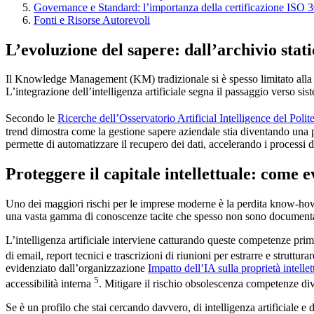
Governance e Standard: l’importanza della certificazione ISO 
Fonti e Risorse Autorevoli
L’evoluzione del sapere: dall’archivio static
Il Knowledge Management (KM) tradizionale si è spesso limitato alla cr
L’integrazione dell’intelligenza artificiale segna il passaggio verso si
Secondo le
Ricerche dell’Osservatorio Artificial Intelligence del Poli
trend dimostra come la gestione sapere aziendale stia diventando una 
permette di automatizzare il recupero dei dati, accelerando i processi 
Proteggere il capitale intellettuale: come 
Uno dei maggiori rischi per le imprese moderne è la perdita know-how 
una vasta gamma di conoscenze tacite che spesso non sono documenta
L’intelligenza artificiale interviene catturando queste competenze pri
di email, report tecnici e trascrizioni di riunioni per estrarre e struttu
evidenziato dall’organizzazione
Impatto dell’IA sulla proprietà intell
5
accessibilità interna
. Mitigare il rischio obsolescenza competenze di
Se è un profilo che stai cercando davvero, di intelligenza artificiale e 