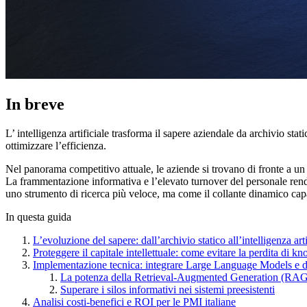
In breve
L’ intelligenza artificiale trasforma il sapere aziendale da archivio s
ottimizzare l’efficienza.
Nel panorama competitivo attuale, le aziende si trovano di fronte a un
La frammentazione informativa e l’elevato turnover del personale rendo
uno strumento di ricerca più veloce, ma come il collante dinamico capac
In questa guida
L’evoluzione del sapere: dall’archivio statico all’intelligenza arti
Proteggere il capitale intellettuale: come evitare la perdita di k
Implementazione tecnica: integrare Large Language Models e d
La potenza della Retrieval-Augmented Generation (RA
Superare i silos informativi nei sistemi preesistenti
Analisi costi-benefici e ROI per le PMI italiane