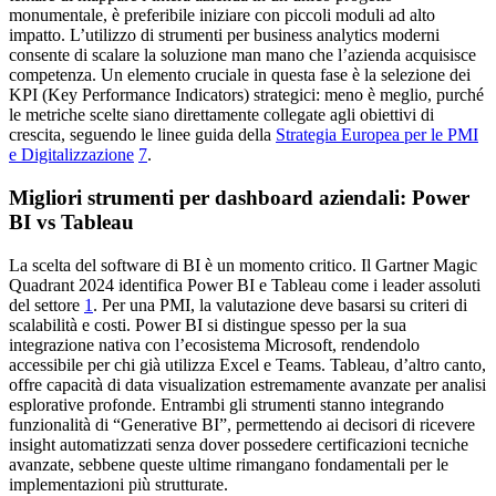
monumentale, è preferibile iniziare con piccoli moduli ad alto
impatto. L’utilizzo di strumenti per business analytics moderni
consente di scalare la soluzione man mano che l’azienda acquisisce
competenza. Un elemento cruciale in questa fase è la selezione dei
KPI (Key Performance Indicators) strategici: meno è meglio, purché
le metriche scelte siano direttamente collegate agli obiettivi di
crescita, seguendo le linee guida della
Strategia Europea per le PMI
e Digitalizzazione
7
.
Migliori strumenti per dashboard aziendali: Power
BI vs Tableau
La scelta del software di BI è un momento critico. Il Gartner Magic
Quadrant 2024 identifica Power BI e Tableau come i leader assoluti
del settore
1
. Per una PMI, la valutazione deve basarsi su criteri di
scalabilità e costi. Power BI si distingue spesso per la sua
integrazione nativa con l’ecosistema Microsoft, rendendolo
accessibile per chi già utilizza Excel e Teams. Tableau, d’altro canto,
offre capacità di data visualization estremamente avanzate per analisi
esplorative profonde. Entrambi gli strumenti stanno integrando
funzionalità di “Generative BI”, permettendo ai decisori di ricevere
insight automatizzati senza dover possedere certificazioni tecniche
avanzate, sebbene queste ultime rimangano fondamentali per le
implementazioni più strutturate.