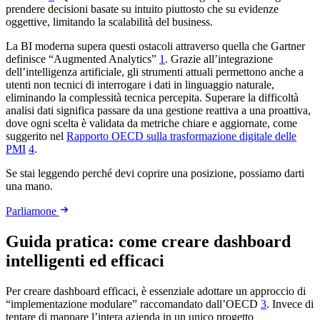
prendere decisioni basate su intuito piuttosto che su evidenze
oggettive, limitando la scalabilità del business.
La BI moderna supera questi ostacoli attraverso quella che Gartner
definisce “Augmented Analytics”
1
. Grazie all’integrazione
dell’intelligenza artificiale, gli strumenti attuali permettono anche a
utenti non tecnici di interrogare i dati in linguaggio naturale,
eliminando la complessità tecnica percepita. Superare la difficoltà
analisi dati significa passare da una gestione reattiva a una proattiva,
dove ogni scelta è validata da metriche chiare e aggiornate, come
suggerito nel
Rapporto OECD sulla trasformazione digitale delle
PMI
4
.
Se stai leggendo perché devi coprire una posizione, possiamo darti
una mano.
Parliamone
Guida pratica: come creare dashboard
intelligenti ed efficaci
Per creare dashboard efficaci, è essenziale adottare un approccio di
“implementazione modulare” raccomandato dall’OECD
3
. Invece di
tentare di mappare l’intera azienda in un unico progetto