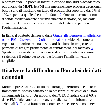
report aziendali e processi interni. Secondo uno studio accademico
pubblicato da MDPI, le PMI che implementano processi decisionali
basati sui dati mostrano un tasso di produttività superiore dal 5% al
10% rispetto a quelle che non lo fanno
2
. Questo incremento non
dipende esclusivamente dall’investimento tecnologico, ma dalla
creazione di una vera e propria cultura del dato che permea
l’organizzazione.
In Italia, il contesto delineato dalla
Guida alla Business Intelligence
per le PMI (Osservatori Digital Innovation)
evidenzia come la
capacità di monitorare una dashboard business in tempo reale
permetta di reagire prontamente ai cambiamenti del mercato
5
.
Spostare il focus dal semplice costo degli strumenti alla visione
strategica è il primo passo per trasformare l’analisi in valore
tangibile.
Risolvere la difficoltà nell’analisi dei dati
aziendali
Molte imprese soffrono di un monitoraggio performance lento e
frammentato, spesso causato dalla presenza di “silos di dati” non
comunicanti tra loro. Un rapporto dell’OECD indica che il 60%
delle PMI fatica ancora a integrare le diverse fonti informative
aziendali
3
. Questa frammentazione costringe spesso i manager a