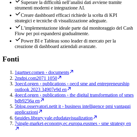
Superare la difficoltà nell’analisi dati avviene tramite
strumenti moderni e integrazione AI.
Creare dashboard efficaci richiede la scelta di KPI
strategici e tecniche di visualizzazione adeguate.
L’implementazione ideale parte dal monitoraggio del Cash
Flow per poi espandersi gradualmente.
Power BI e Tableau sono leader di mercato per la
creazione di dashboard aziendali avanzate.
Fonti
1
gartner.com
en › documents
2
mdpi.com
2071 1050
3
oecd.org
en › publications › oecd sme and entrepreneurship
outlook 2023 34907e9d en
4
oecd.org
en › publications › the digital transformation of smes
bdb9256a en
5
blog.osservatori.net
it it › business intelligence pmi vantaggi
applicazioni
6
guides.library.yale.edu
datavisualization
7
single-market-economy.ec.europa.eu
smes › sme strategy en