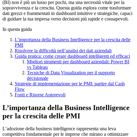
(BI) non è più un lusso per pochi, ma una necessità vitale per la
sopravvivenza e la crescita. Questa guida esplora come trasformare
dati grezzi e frammentati in dashboard intuitive e strategiche, capaci
di guidare la tua impresa verso decisioni più rapide e consapevoli.
In questa guida
L’importanza della Business Intelligence per la crescita delle
PMI
Risolvere la difficoltà nell’analisi dei dati aziendali
Guida pratica: come creare dashboard intelligenti ed efficaci
Migliori strumenti per dashboard aziendali: Power BI
vs Tableau
Tecniche di Data Visualization per il supporto
decisionale
Strategie di implementazione per le PMI: partire dal Cash
Flow
Fonti e Risorse Autorevoli
L’importanza della Business Intelligence
per la crescita delle PMI
L’adozione della business intelligence rappresenta una leva
competitiva fondamentale per le imprese che mirano a ottimizzare