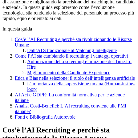
di assunzione e migliorando la precisione del matching tra candidato
e azienda. In questa guida esploreremo come l’evoluzione
tecnologica stia rendendo la selezione del personale un processo più
rapido, equo e orientato ai dati.
In questa guida
Cos’è l’AI Recruiting e perché sta rivoluzionando le Risorse
Umane
Dall’ATS tradizionale al Matching Intelligente
Come l’AI sta cambiando il recruiting: i vantaggi operativi
Automazione dello screening e riduzione del Time-to-
Hire
Miglioramento della Candidate Experience
Etica e Bias nella selezione: il ruolo dell’intelligenza artificiale
L’importanza della supervisione umana (Human-in-the-
loop)
AI Act e GDPR: La conformità normativa per le aziende
italiane
Analisi Costi-Benefici: L’AI recruiting conviene alle PMI
italiane?
Fonti e Bibliografia Autorevole
Cos’è l’AI Recruiting e perché sta