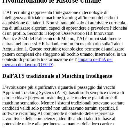
rivoluzionando le Risorse Umane
L’AI recruiting rappresenta l’integrazione di tecnologie di
intelligenza artificiale e machine learning all’interno del ciclo di
acquisizione dei talenti. Non si tratta più solo di archiviare curricula,
ma di utilizzare algoritmi capaci di apprendere e prevedere l’idoneità
di un profilo. Secondo il Report Osservatorio HR Innovation
Practice 2024 del Politecnico di Milano, l’AI è ormai stabilmente
entrata nei processi HR italiani, con un focus primario sulla Talent
Acquisition
1
. Questo recruiting tecnologico permette di analizzare
pattern complessi che sfuggono all’occhio umano, inserendosi in un
contesto di profonda trasformazione dell’
Impatto dell’IA nel
mercato del lavoro (OECD)
.
Dall’ATS tradizionale al Matching Intelligente
L’evoluzione più significativa riguarda il passaggio dai vecchi
Applicant Tracking Systems (ATS), basati sulla semplice ricerca di
parole chiave (keyword matching), alle moderne piattaforme di
matching semantico. Mentre i sistemi tradizionali potevano scartare
candidati validi solo perché non utilizzavano termini specifici, il
software recruiting AI comprende il contesto delle esperienze
lavorative e delle competenze, identificando i talenti in base al
potenziale reale e alla pertinenza semantica della loro carriera.