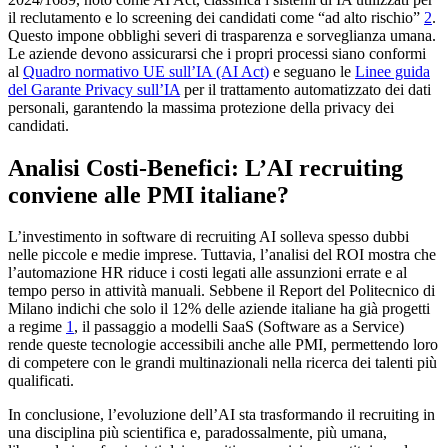
il reclutamento e lo screening dei candidati come “ad alto rischio”
2
.
Questo impone obblighi severi di trasparenza e sorveglianza umana.
Le aziende devono assicurarsi che i propri processi siano conformi
al
Quadro normativo UE sull’IA (AI Act)
e seguano le
Linee guida
del Garante Privacy sull’IA
per il trattamento automatizzato dei dati
personali, garantendo la massima protezione della privacy dei
candidati.
Analisi Costi-Benefici: L’AI recruiting
conviene alle PMI italiane?
L’investimento in software di recruiting AI solleva spesso dubbi
nelle piccole e medie imprese. Tuttavia, l’analisi del ROI mostra che
l’automazione HR riduce i costi legati alle assunzioni errate e al
tempo perso in attività manuali. Sebbene il Report del Politecnico di
Milano indichi che solo il 12% delle aziende italiane ha già progetti
a regime
1
, il passaggio a modelli SaaS (Software as a Service)
rende queste tecnologie accessibili anche alle PMI, permettendo loro
di competere con le grandi multinazionali nella ricerca dei talenti più
qualificati.
In conclusione, l’evoluzione dell’AI sta trasformando il recruiting in
una disciplina più scientifica e, paradossalmente, più umana,