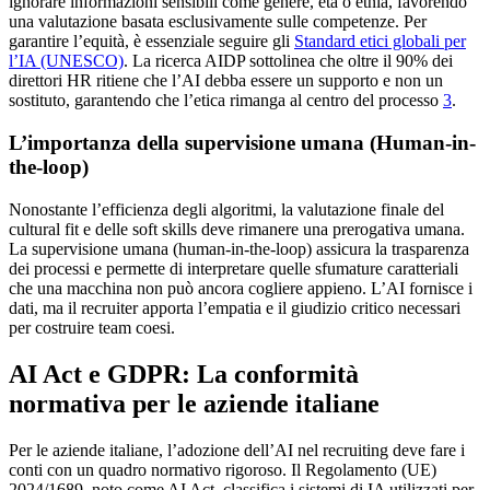
ignorare informazioni sensibili come genere, età o etnia, favorendo
una valutazione basata esclusivamente sulle competenze. Per
garantire l’equità, è essenziale seguire gli
Standard etici globali per
l’IA (UNESCO)
. La ricerca AIDP sottolinea che oltre il 90% dei
direttori HR ritiene che l’AI debba essere un supporto e non un
sostituto, garantendo che l’etica rimanga al centro del processo
3
.
L’importanza della supervisione umana (Human-in-
the-loop)
Nonostante l’efficienza degli algoritmi, la valutazione finale del
cultural fit e delle soft skills deve rimanere una prerogativa umana.
La supervisione umana (human-in-the-loop) assicura la trasparenza
dei processi e permette di interpretare quelle sfumature caratteriali
che una macchina non può ancora cogliere appieno. L’AI fornisce i
dati, ma il recruiter apporta l’empatia e il giudizio critico necessari
per costruire team coesi.
AI Act e GDPR: La conformità
normativa per le aziende italiane
Per le aziende italiane, l’adozione dell’AI nel recruiting deve fare i
conti con un quadro normativo rigoroso. Il Regolamento (UE)
2024/1689, noto come AI Act, classifica i sistemi di IA utilizzati per