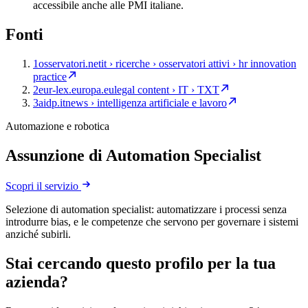
accessibile anche alle PMI italiane.
Fonti
1
osservatori.net
it › ricerche › osservatori attivi › hr innovation
practice
2
eur-lex.europa.eu
legal content › IT › TXT
3
aidp.it
news › intelligenza artificiale e lavoro
Automazione e robotica
Assunzione di Automation Specialist
Scopri il servizio
Selezione di automation specialist: automatizzare i processi senza
introdurre bias, e le competenze che servono per governare i sistemi
anziché subirli.
Stai cercando questo profilo per la tua
azienda?