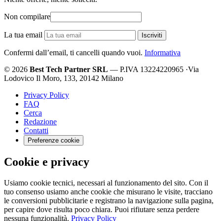
Non compilare
La tua email
Iscriviti
Confermi dall’email, ti cancelli quando vuoi.
Informativa
© 2026
Best Tech Partner SRL
— P.IVA 13224220965
·
Via
Lodovico Il Moro, 133, 20142 Milano
Privacy Policy
FAQ
Cerca
Redazione
Contatti
Preferenze cookie
Cookie e privacy
Usiamo cookie tecnici, necessari al funzionamento del sito. Con il
tuo consenso usiamo anche cookie che misurano le visite, tracciano
le conversioni pubblicitarie e registrano la navigazione sulla pagina,
per capire dove risulta poco chiara. Puoi rifiutare senza perdere
nessuna funzionalità.
Privacy Policy