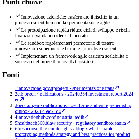
Punti chiave
Innovazione aziendale: trasformare il rischio in un
processo scientifico con la sperimentazione agile.
La prototipazione rapida riduce cicli di sviluppo e rischi
finanziari, validando idee sul mercato.
Le sandbox regolamentari permettono di testare
innovazioni superando le barriere normative esistenti.
Implementare un framework agile assicura scalabilità e
successo dei progetti innovativi post-test.
Fonti
1
innovazione.gov.it
progetti › sperimentazione italia
2
eib.org
en › publications › 20240354 investment report 2024
en
3
oecd.org
en › publications › oecd sme and entrepreneurship
outlook 2023 c5ac21d0
4
innovationhub.confindustria.it
edih
5
healthtech360.it
law security › regulatory sandbox sanita
6
freshconsulting.com
insights › blog › what is rapid
prototyping methods strategy and best practices for product