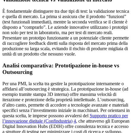
È fondamentale distinguere tra due tipi di test: la validazione tecnica
e quella di mercato. La prima si assicura che il prodotto “funzioni”
(test funzionali immediati), mentre la seconda verifica se il cliente è
disposto a “comprarlo”. Le aziende innovative utilizzano i prototipi
non solo per test in laboratorio, ma per test di mercato reali.
Presentare un prototipo funzionante a un potenziale cliente permette
di raccogliere feedback diretti sulla risposta del mercato prima della
produzione su larga scala, evitando il rischio di produrre migliaia di
unità di un prodotto che nessuno vuole.
Analisi comparativa: Prototipazione in-house vs
Outsourcing
Per una PMI, la scelta tra gestire la prototipazione internamente o
affidarsi all’outsourcing è strategica. La prototipazione in-house (ad
esempio tramite stampa 3D interna) offre massima velocità di
iterazione e protezione della proprietà intellettuale. L’outsourcing,
d’altro canto, permette di accedere a tecnologie avanzate e materiali
specifici senza l’investimento iniziale in macchinari. Per orientarsi in
questa scelta, le imprese possono avvalersi del
Supporto pratico per
l’innovazione digitale (Confindustria)
4
, che attraverso gli European
Digital Innovation Hubs (EDIH) offre consulenza tecnica e accesso
a strutture di testing per minimizzare i costi di ricerca e sviluppo.