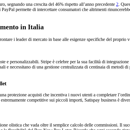
euro, segnando una crescita del 46% rispetto all’anno precedente
2
. Ques
i PayPal permette di intercettare consumatori che altrimenti rinuncereb
mento in Italia
rontare i leader di mercato in base alle esigenze specifiche del proprio 
te e personalizzabili. Stripe è celebre per la sua facilità di integrazio
onali e necessitano di una gestione centralizzata di centinaia di metodi
let
na protezione acquisti che incentiva i nuovi utenti a completare l’ordine
 estremamente competitive sui piccoli importi, Satispay business è diven
ione olistica che vada oltre il semplice calcolo delle commissioni. Il s