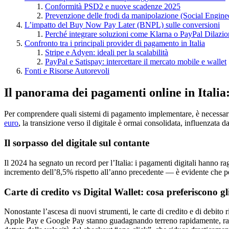
Conformità PSD2 e nuove scadenze 2025
Prevenzione delle frodi da manipolazione (Social Engine
L’impatto del Buy Now Pay Later (BNPL) sulle conversioni
Perché integrare soluzioni come Klarna o PayPal Dilazio
Confronto tra i principali provider di pagamento in Italia
Stripe e Adyen: ideali per la scalabilità
PayPal e Satispay: intercettare il mercato mobile e wallet
Fonti e Risorse Autorevoli
Il panorama dei pagamenti online in Italia
Per comprendere quali sistemi di pagamento implementare, è necessario
euro
, la transizione verso il digitale è ormai consolidata, influenzata 
Il sorpasso del digitale sul contante
Il 2024 ha segnato un record per l’Italia: i pagamenti digitali hanno r
incremento dell’8,5% rispetto all’anno precedente — è evidente che per
Carte di credito vs Digital Wallet: cosa preferiscono gli
Nonostante l’ascesa di nuovi strumenti, le carte di credito e di debito 
Apple Pay e Google Pay stanno guadagnando terreno rapidamente, rap