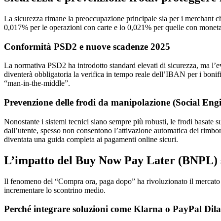
La sicurezza rimane la preoccupazione principale sia per i merchant c
0,017% per le operazioni con carte e lo 0,021% per quelle con moneta
Conformità PSD2 e nuove scadenze 2025
La normativa PSD2 ha introdotto standard elevati di sicurezza, ma l’ev
diventerà obbligatoria la verifica in tempo reale dell’IBAN per i bon
“man-in-the-middle”.
Prevenzione delle frodi da manipolazione (Social Eng
Nonostante i sistemi tecnici siano sempre più robusti, le frodi basate 
dall’utente, spesso non consentono l’attivazione automatica dei rimbo
diventata una guida completa ai pagamenti online sicuri.
L’impatto del Buy Now Pay Later (BNPL) s
Il fenomeno del “Compra ora, paga dopo” ha rivoluzionato il mercato 
incrementare lo scontrino medio.
Perché integrare soluzioni come Klarna o PayPal Dil