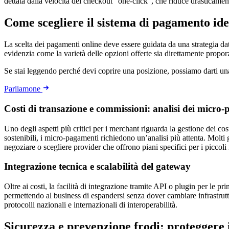
dettata dalla velocità del checkout “one-click”, che riduce drasticamente
Come scegliere il sistema di pagamento id
La scelta dei pagamenti online deve essere guidata da una strategia d
evidenzia come la varietà delle opzioni offerte sia direttamente propo
Se stai leggendo perché devi coprire una posizione, possiamo darti u
Parliamone
Costi di transazione e commissioni: analisi dei micro
Uno degli aspetti più critici per i merchant riguarda la gestione dei co
sostenibili, i micro-pagamenti richiedono un’analisi più attenta. Mol
negoziare o scegliere provider che offrono piani specifici per i piccoli
Integrazione tecnica e scalabilità del gateway
Oltre ai costi, la facilità di integrazione tramite API o plugin per le
permettendo al business di espandersi senza dover cambiare infrastrutt
protocolli nazionali e internazionali di interoperabilità.
Sicurezza e prevenzione frodi: proteggere i