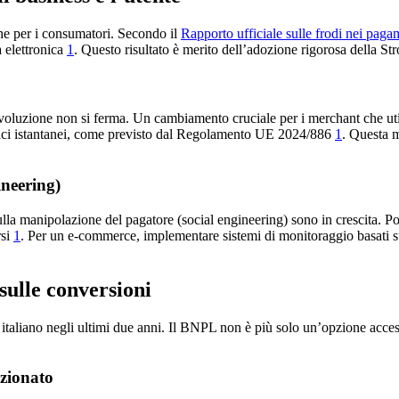
he per i consumatori. Secondo il
Rapporto ufficiale sulle frodi nei pagam
 elettronica
1
. Questo risultato è merito dell’adozione rigorosa della 
oluzione non si ferma. Un cambiamento cruciale per i merchant che utili
ifici istantanei, come previsto dal Regolamento UE 2024/886
1
. Questa m
ineering)
sulla manipolazione del pagatore (social engineering) sono in crescita. P
rsi
1
. Per un e-commerce, implementare sistemi di monitoraggio basati su
ulle conversioni
italiano negli ultimi due anni. Il BNPL non è più solo un’opzione acce
azionato