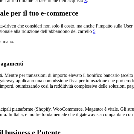
 l’attrito durante la fase finale dell’acquisto
3
.
eale per il tuo e-commerce
ata-driven che consideri non solo il costo, ma anche l’impatto sulla U
rzionale alla riduzione dell’abbandono del carrello
5
.
na mano.
-pagamenti
sti. Mentre per transazioni di importo elevato il bonifico bancario (scel
ti gateway applicano una commissione fissa per transazione che può erod
 importi, ottimizzando così la redditività complessiva delle soluzioni pa
 principali piattaforme (Shopify, WooCommerce, Magento) è vitale. Gli st
ura. In Italia, è inoltre fondamentale che il gateway sia compatibile c
l business e l’utente