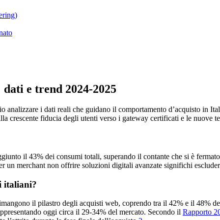
ering)
nato
: dati e trend 2024-2025
 analizzare i dati reali che guidano il comportamento d’acquisto in Ita
dalla crescente fiducia degli utenti verso i gateway certificati e le nuove
aggiunto il 43% dei consumi totali, superando il contante che si è ferma
 un merchant non offrire soluzioni digitali avanzate significhi escluder
 italiani?
rimangono il pilastro degli acquisti web, coprendo tra il 42% e il 48% del
presentando oggi circa il 29-34% del mercato. Secondo il
Rapporto 202