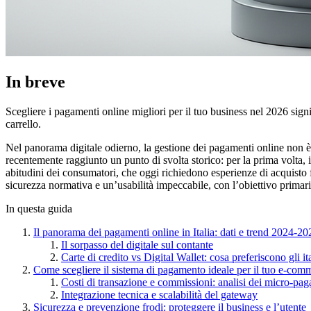
In breve
Scegliere i pagamenti online migliori per il tuo business nel 2026 sign
carrello.
Nel panorama digitale odierno, la gestione dei pagamenti online non è 
recentemente raggiunto un punto di svolta storico: per la prima volta, 
abitudini dei consumatori, che oggi richiedono esperienze di acquisto fl
sicurezza normativa e un’usabilità impeccabile, con l’obiettivo primari
In questa guida
Il panorama dei pagamenti online in Italia: dati e trend 2024-20
Il sorpasso del digitale sul contante
Carte di credito vs Digital Wallet: cosa preferiscono gli it
Come scegliere il sistema di pagamento ideale per il tuo e-com
Costi di transazione e commissioni: analisi dei micro-pa
Integrazione tecnica e scalabilità del gateway
Sicurezza e prevenzione frodi: proteggere il business e l’utente