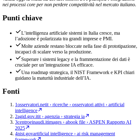
nei processi core per non perdere competitività nel mercato italiano.
Punti chiave
L’intelligenza artificiale sistemi in Italia cresce, ma
l’adozione è polarizzata tra grandi imprese e PMI.
Molte aziende restano bloccate nella fase di prototipazione,
incapaci di scalare verso la produzione.
Superare i sistemi legacy e la frammentazione dei dati è
cruciale per un’integrazione IA efficace.
Una roadmap strategica, il NIST Framework e KPI chiari
guidano la maturità industriale dell’IA.
Fonti
1
osservatori.net
it › ricerche › osservatori attivi › artificial
intelligence
2
agid.gov.it
it › agenzia › strategia ia
3
centroeinaudi.it
images › abook file › ASPEN Rapporto AI
2025
4
nist.gov
artificial intelligence › ai risk management
framework