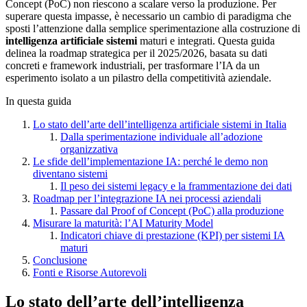
Concept (PoC) non riescono a scalare verso la produzione. Per
superare questa impasse, è necessario un cambio di paradigma che
sposti l’attenzione dalla semplice sperimentazione alla costruzione di
intelligenza artificiale sistemi
maturi e integrati. Questa guida
delinea la roadmap strategica per il 2025/2026, basata su dati
concreti e framework industriali, per trasformare l’IA da un
esperimento isolato a un pilastro della competitività aziendale.
In questa guida
Lo stato dell’arte dell’intelligenza artificiale sistemi in Italia
Dalla sperimentazione individuale all’adozione
organizzativa
Le sfide dell’implementazione IA: perché le demo non
diventano sistemi
Il peso dei sistemi legacy e la frammentazione dei dati
Roadmap per l’integrazione IA nei processi aziendali
Passare dal Proof of Concept (PoC) alla produzione
Misurare la maturità: l’AI Maturity Model
Indicatori chiave di prestazione (KPI) per sistemi IA
maturi
Conclusione
Fonti e Risorse Autorevoli
Lo stato dell’arte dell’intelligenza