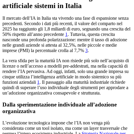
artificiale sistemi in Italia
Il mercato dell’IA in Italia sta vivendo una fase di espansione senza
precedenti. Secondo i dati più recenti, il valore del comparto nel
2025 ha raggiunto gli 1,8 miliardi di euro, segnando una crescita del
50% rispetto all’anno precedente
1
. Tuttavia, questa crescita
nasconde una profonda polarizzazione: mentre il tasso di adozione
nelle grandi aziende si attesta al 32,5%, nelle piccole e medie
imprese (PMI) la percentuale crolla al 7,7%
3
.
La vera sfida per la maturità IA non risiede più solo nell’acquisto di
licenze o nell’accesso a modelli pre-addestrati, ma nella capacità di
rendere l’IA pervasiva. Ad oggi, infatti, solo una grande impresa su
cinque utilizza l’intelligenza artificiale in modo sistemico su più
funzioni aziendali
1
. Il passaggio alla maturità industriale richiede
quindi di superare l’uso individuale degli strumenti per approdare a
un’adozione organizzativa consapevole e strutturata.
Dalla sperimentazione individuale all’adozione
organizzativa
L’evoluzione tecnologica impone che l’IA non venga più
considerata come un tool isolato, ma come un layer trasversale che
permea l’intero ecosistema industriale. La
Strategia Nazionale per