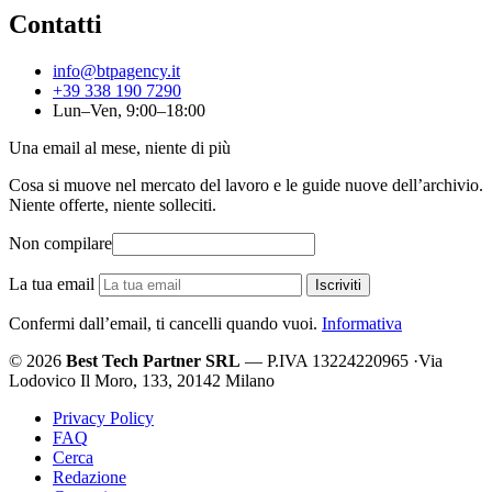
Contatti
info@btpagency.it
+39 338 190 7290
Lun–Ven, 9:00–18:00
Una email al mese, niente di più
Cosa si muove nel mercato del lavoro e le guide nuove dell’archivio.
Niente offerte, niente solleciti.
Non compilare
La tua email
Iscriviti
Confermi dall’email, ti cancelli quando vuoi.
Informativa
© 2026
Best Tech Partner SRL
— P.IVA 13224220965
·
Via
Lodovico Il Moro, 133, 20142 Milano
Privacy Policy
FAQ
Cerca
Redazione