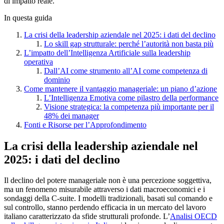
di impatto reale.
In questa guida
La crisi della leadership aziendale nel 2025: i dati del declino
Lo skill gap strutturale: perché l’autorità non basta più
L’impatto dell’Intelligenza Artificiale sulla leadership
operativa
Dall’AI come strumento all’AI come competenza di
dominio
Come mantenere il vantaggio manageriale: un piano d’azione
L’Intelligenza Emotiva come pilastro della performance
Visione strategica: la competenza più importante per il
48% dei manager
Fonti e Risorse per l’Approfondimento
La crisi della leadership aziendale nel
2025: i dati del declino
Il declino del potere manageriale non è una percezione soggettiva,
ma un fenomeno misurabile attraverso i dati macroeconomici e i
sondaggi della C-suite. I modelli tradizionali, basati sul comando e
sul controllo, stanno perdendo efficacia in un mercato del lavoro
italiano caratterizzato da sfide strutturali profonde. L’
Analisi OECD