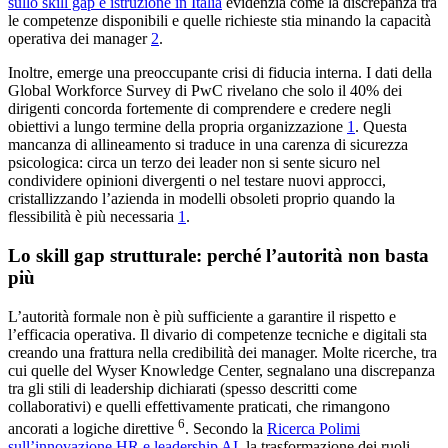
sullo skill gap e istruzione in Italia
evidenzia come la discrepanza tra
le competenze disponibili e quelle richieste stia minando la capacità
operativa dei manager
2
.
Inoltre, emerge una preoccupante crisi di fiducia interna. I dati della
Global Workforce Survey di PwC rivelano che solo il 40% dei
dirigenti concorda fortemente di comprendere e credere negli
obiettivi a lungo termine della propria organizzazione
1
. Questa
mancanza di allineamento si traduce in una carenza di sicurezza
psicologica: circa un terzo dei leader non si sente sicuro nel
condividere opinioni divergenti o nel testare nuovi approcci,
cristallizzando l’azienda in modelli obsoleti proprio quando la
flessibilità è più necessaria
1
.
Lo skill gap strutturale: perché l’autorità non basta
più
L’autorità formale non è più sufficiente a garantire il rispetto e
l’efficacia operativa. Il divario di competenze tecniche e digitali sta
creando una frattura nella credibilità dei manager. Molte ricerche, tra
cui quelle del Wyser Knowledge Center, segnalano una discrepanza
tra gli stili di leadership dichiarati (spesso descritti come
collaborativi) e quelli effettivamente praticati, che rimangono
6
ancorati a logiche direttive
. Secondo la
Ricerca Polimi
sull’innovazione HR e leadership AI
, la trasformazione dei ruoli