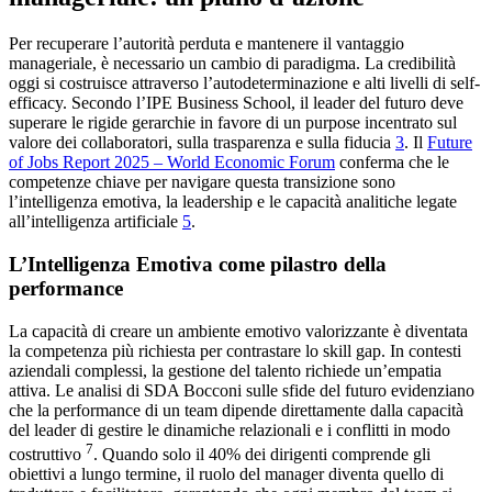
Per recuperare l’autorità perduta e mantenere il vantaggio
manageriale, è necessario un cambio di paradigma. La credibilità
oggi si costruisce attraverso l’autodeterminazione e alti livelli di self-
efficacy. Secondo l’IPE Business School, il leader del futuro deve
superare le rigide gerarchie in favore di un purpose incentrato sul
valore dei collaboratori, sulla trasparenza e sulla fiducia
3
. Il
Future
of Jobs Report 2025 – World Economic Forum
conferma che le
competenze chiave per navigare questa transizione sono
l’intelligenza emotiva, la leadership e le capacità analitiche legate
all’intelligenza artificiale
5
.
L’Intelligenza Emotiva come pilastro della
performance
La capacità di creare un ambiente emotivo valorizzante è diventata
la competenza più richiesta per contrastare lo skill gap. In contesti
aziendali complessi, la gestione del talento richiede un’empatia
attiva. Le analisi di SDA Bocconi sulle sfide del futuro evidenziano
che la performance di un team dipende direttamente dalla capacità
del leader di gestire le dinamiche relazionali e i conflitti in modo
7
costruttivo
. Quando solo il 40% dei dirigenti comprende gli
obiettivi a lungo termine, il ruolo del manager diventa quello di