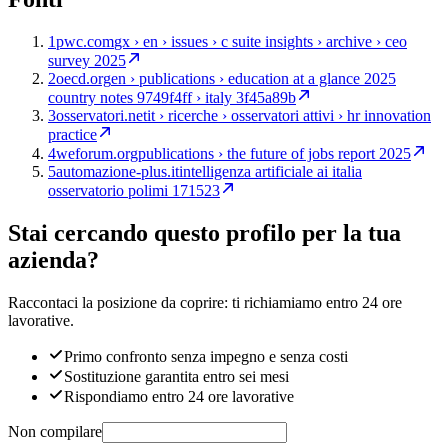
1
pwc.com
gx › en › issues › c suite insights › archive › ceo
survey 2025
2
oecd.org
en › publications › education at a glance 2025
country notes 9749f4ff › italy 3f45a89b
3
osservatori.net
it › ricerche › osservatori attivi › hr innovation
practice
4
weforum.org
publications › the future of jobs report 2025
5
automazione-plus.it
intelligenza artificiale ai italia
osservatorio polimi 171523
Stai cercando questo profilo per la tua
azienda?
Raccontaci la posizione da coprire: ti richiamiamo entro 24 ore
lavorative.
Primo confronto senza impegno e senza costi
Sostituzione garantita entro sei mesi
Rispondiamo entro 24 ore lavorative
Non compilare