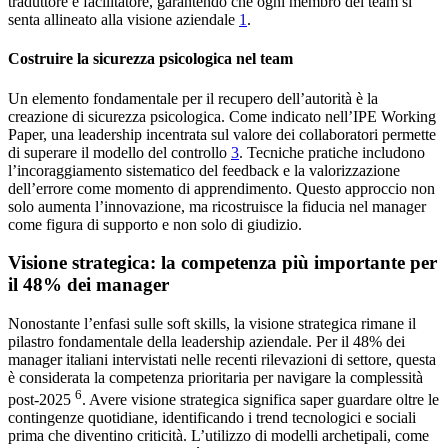
traduttore e facilitatore, garantendo che ogni membro del team si
senta allineato alla visione aziendale
1
.
Costruire la sicurezza psicologica nel team
Un elemento fondamentale per il recupero dell’autorità è la
creazione di sicurezza psicologica. Come indicato nell’IPE Working
Paper, una leadership incentrata sul valore dei collaboratori permette
di superare il modello del controllo
3
. Tecniche pratiche includono
l’incoraggiamento sistematico del feedback e la valorizzazione
dell’errore come momento di apprendimento. Questo approccio non
solo aumenta l’innovazione, ma ricostruisce la fiducia nel manager
come figura di supporto e non solo di giudizio.
Visione strategica: la competenza più importante per
il 48% dei manager
Nonostante l’enfasi sulle soft skills, la visione strategica rimane il
pilastro fondamentale della leadership aziendale. Per il 48% dei
manager italiani intervistati nelle recenti rilevazioni di settore, questa
è considerata la competenza prioritaria per navigare la complessità
6
post-2025
. Avere visione strategica significa saper guardare oltre le
contingenze quotidiane, identificando i trend tecnologici e sociali
prima che diventino criticità. L’utilizzo di modelli archetipali, come