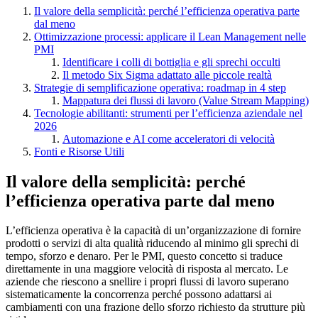
Il valore della semplicità: perché l’efficienza operativa parte
dal meno
Ottimizzazione processi: applicare il Lean Management nelle
PMI
Identificare i colli di bottiglia e gli sprechi occulti
Il metodo Six Sigma adattato alle piccole realtà
Strategie di semplificazione operativa: roadmap in 4 step
Mappatura dei flussi di lavoro (Value Stream Mapping)
Tecnologie abilitanti: strumenti per l’efficienza aziendale nel
2026
Automazione e AI come acceleratori di velocità
Fonti e Risorse Utili
Il valore della semplicità: perché
l’efficienza operativa parte dal meno
L’efficienza operativa è la capacità di un’organizzazione di fornire
prodotti o servizi di alta qualità riducendo al minimo gli sprechi di
tempo, sforzo e denaro. Per le PMI, questo concetto si traduce
direttamente in una maggiore velocità di risposta al mercato. Le
aziende che riescono a snellire i propri flussi di lavoro superano
sistematicamente la concorrenza perché possono adattarsi ai
cambiamenti con una frazione dello sforzo richiesto da strutture più