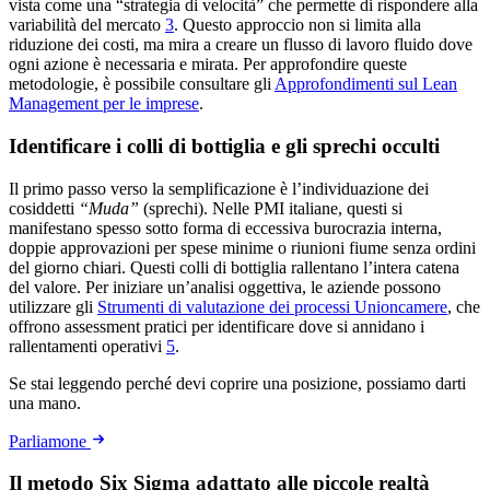
vista come una “strategia di velocità” che permette di rispondere alla
variabilità del mercato
3
. Questo approccio non si limita alla
riduzione dei costi, ma mira a creare un flusso di lavoro fluido dove
ogni azione è necessaria e mirata. Per approfondire queste
metodologie, è possibile consultare gli
Approfondimenti sul Lean
Management per le imprese
.
Identificare i colli di bottiglia e gli sprechi occulti
Il primo passo verso la semplificazione è l’individuazione dei
cosiddetti
“Muda”
(sprechi). Nelle PMI italiane, questi si
manifestano spesso sotto forma di eccessiva burocrazia interna,
doppie approvazioni per spese minime o riunioni fiume senza ordini
del giorno chiari. Questi colli di bottiglia rallentano l’intera catena
del valore. Per iniziare un’analisi oggettiva, le aziende possono
utilizzare gli
Strumenti di valutazione dei processi Unioncamere
, che
offrono assessment pratici per identificare dove si annidano i
rallentamenti operativi
5
.
Se stai leggendo perché devi coprire una posizione, possiamo darti
una mano.
Parliamone
Il metodo Six Sigma adattato alle piccole realtà