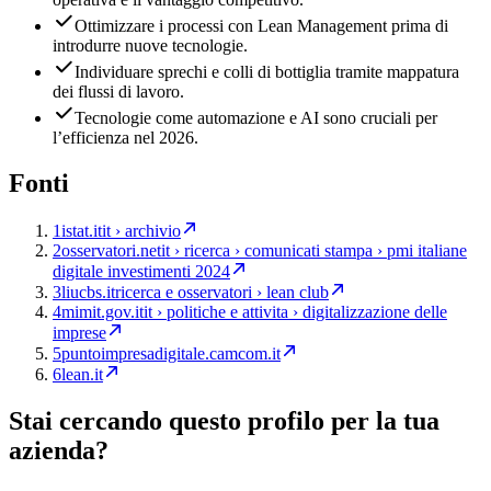
Ottimizzare i processi con Lean Management prima di
introdurre nuove tecnologie.
Individuare sprechi e colli di bottiglia tramite mappatura
dei flussi di lavoro.
Tecnologie come automazione e AI sono cruciali per
l’efficienza nel 2026.
Fonti
1
istat.it
it › archivio
2
osservatori.net
it › ricerca › comunicati stampa › pmi italiane
digitale investimenti 2024
3
liucbs.it
ricerca e osservatori › lean club
4
mimit.gov.it
it › politiche e attivita › digitalizzazione delle
imprese
5
puntoimpresadigitale.camcom.it
6
lean.it
Stai cercando questo profilo per la tua
azienda?