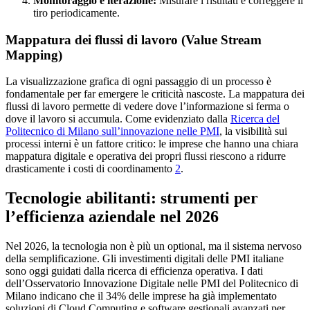
Monitoraggio e iterazione:
Misurare i risultati e correggere il
tiro periodicamente.
Mappatura dei flussi di lavoro (Value Stream
Mapping)
La visualizzazione grafica di ogni passaggio di un processo è
fondamentale per far emergere le criticità nascoste. La mappatura dei
flussi di lavoro permette di vedere dove l’informazione si ferma o
dove il lavoro si accumula. Come evidenziato dalla
Ricerca del
Politecnico di Milano sull’innovazione nelle PMI
, la visibilità sui
processi interni è un fattore critico: le imprese che hanno una chiara
mappatura digitale e operativa dei propri flussi riescono a ridurre
drasticamente i costi di coordinamento
2
.
Tecnologie abilitanti: strumenti per
l’efficienza aziendale nel 2026
Nel 2026, la tecnologia non è più un optional, ma il sistema nervoso
della semplificazione. Gli investimenti digitali delle PMI italiane
sono oggi guidati dalla ricerca di efficienza operativa. I dati
dell’Osservatorio Innovazione Digitale nelle PMI del Politecnico di
Milano indicano che il 34% delle imprese ha già implementato
soluzioni di Cloud Computing e software gestionali avanzati per