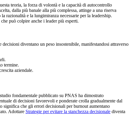
esta teoria, la forza di volontà e la capacità di autocontrollo
elta, dalla più banale alla più complessa, attinge a una riserva
la razionalità e la lungimiranza necessarie per la leadership.
 che può colpire anche i leader più esperti.
 le decisioni diventano un peso insostenibile, manifestandosi attraverso
rli.
go termine.
crescita aziendale.
o studio fondamentale pubblicato su PNAS ha dimostrato
entuale di decisioni favorevoli e ponderate crolla gradualmente dal
to significa che gli errori decisionali per burnout aumentano
cato. Adottare
Strategie per evitare la stanchezza decisionale
diventa