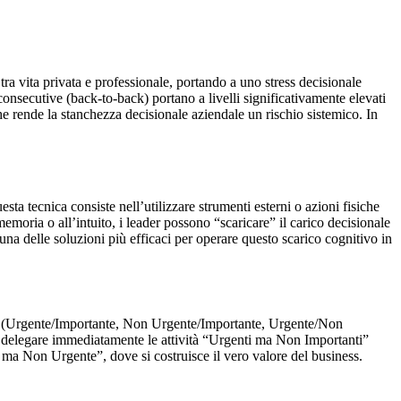
tra vita privata e professionale, portando a uno stress decisionale
onsecutive (back-to-back) portano a livelli significativamente elevati
he rende la stanchezza decisionale aziendale un rischio sistemico. In
ta tecnica consiste nell’utilizzare strumenti esterni o azioni fisiche
memoria o all’intuito, i leader possono “scaricare” il carico decisionale
na delle soluzioni più efficaci per operare questo scarico cognitivo in
nti (Urgente/Importante, Non Urgente/Importante, Urgente/Non
 delegare immediatamente le attività “Urgenti ma Non Importanti”
 ma Non Urgente”, dove si costruisce il vero valore del business.