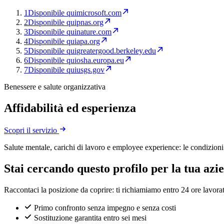
1
Disponibile qui
microsoft.com
2
Disponibile qui
pnas.org
3
Disponibile qui
nature.com
4
Disponibile qui
apa.org
5
Disponibile qui
greatergood.berkeley.edu
6
Disponibile qui
osha.europa.eu
7
Disponibile qui
usgs.gov
Benessere e salute organizzativa
Affidabilità ed esperienza
Scopri il servizio
Salute mentale, carichi di lavoro e employee experience: le condizioni c
Stai cercando questo profilo per la tua azi
Raccontaci la posizione da coprire: ti richiamiamo entro 24 ore lavorat
Primo confronto senza impegno e senza costi
Sostituzione garantita entro sei mesi