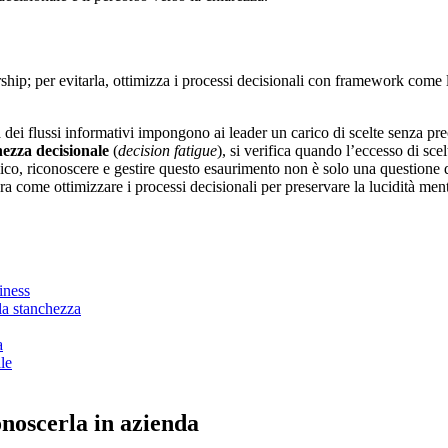
rship; per evitarla, ottimizza i processi decisionali con framework come
dei flussi informativi impongono ai leader un carico di scelte senza prec
ezza decisionale
(
decision fatigue
), si verifica quando l’eccesso di sce
mico, riconoscere e gestire questo esaurimento non è solo una questione
 come ottimizzare i processi decisionali per preservare la lucidità menta
siness
lla stanchezza
a
le
onoscerla in azienda