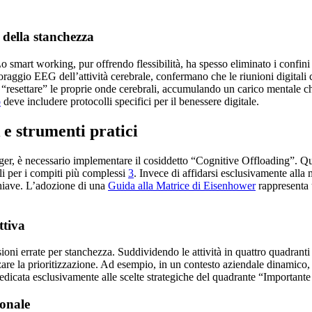
 della stanchezza
 smart working, pur offrendo flessibilità, ha spesso eliminato i confini 
raggio EEG dell’attività cerebrale, confermano che le riunioni digitali c
a “resettare” le proprie onde cerebrali, accumulando un carico mentale c
o
deve includere protocolli specifici per il benessere digitale.
 e strumenti pratici
ger, è necessario implementare il cosiddetto “Cognitive Offloading”. Ques
li per i compiti più complessi
3
. Invece di affidarsi esclusivamente alla 
chiave. L’adozione di una
Guida alla Matrice di Eisenhower
rappresenta u
ttiva
sioni errate per stanchezza. Suddividendo le attività in quattro quadra
e la prioritizzazione. Ad esempio, in un contesto aziendale dinamico,
edicata esclusivamente alle scelte strategiche del quadrante “Importante
ionale