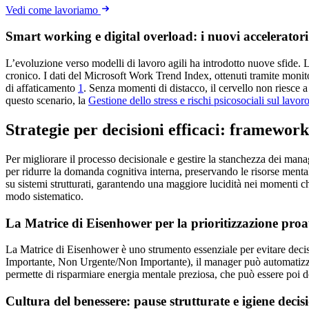
Vedi come lavoriamo
Smart working e digital overload: i nuovi acceleratori
L’evoluzione verso modelli di lavoro agili ha introdotto nuove sfide. Lo
cronico. I dati del Microsoft Work Trend Index, ottenuti tramite monito
di affaticamento
1
. Senza momenti di distacco, il cervello non riesce 
questo scenario, la
Gestione dello stress e rischi psicosociali sul lavor
Strategie per decisioni efficaci: framework
Per migliorare il processo decisionale e gestire la stanchezza dei mana
per ridurre la domanda cognitiva interna, preservando le risorse menta
su sistemi strutturati, garantendo una maggiore lucidità nei momenti 
modo sistematico.
La Matrice di Eisenhower per la prioritizzazione proa
La Matrice di Eisenhower è uno strumento essenziale per evitare deci
Importante, Non Urgente/Non Importante), il manager può automatizzar
permette di risparmiare energia mentale preziosa, che può essere poi d
Cultura del benessere: pause strutturate e igiene decis