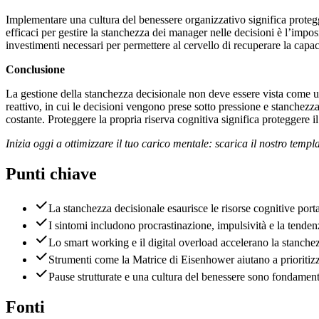
Implementare una cultura del benessere organizzativo significa protegg
efficaci per gestire la stanchezza dei manager nelle decisioni è l’impo
investimenti necessari per permettere al cervello di recuperare la capa
Conclusione
La gestione della stanchezza decisionale non deve essere vista come 
reattivo, in cui le decisioni vengono prese sotto pressione e stanchezz
costante. Proteggere la propria riserva cognitiva significa proteggere i
Inizia oggi a ottimizzare il tuo carico mentale: scarica il nostro temp
Punti chiave
La stanchezza decisionale esaurisce le risorse cognitive porta
I sintomi includono procrastinazione, impulsività e la tendenz
Lo smart working e il digital overload accelerano la stanchez
Strumenti come la Matrice di Eisenhower aiutano a prioritizza
Pause strutturate e una cultura del benessere sono fondamenta
Fonti