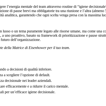
ere l’energia mentale del team attraverso routine di “igiene decisionale”
sizione di pause brevi ma obbligatorie tra una riunione e l’altra (almeno
cità analitica, garantendo che ogni scelta venga presa con la massima luci
un lusso o un tema puramente legato alle risorse umane, ma come una co
a, a uno proattivo, basato su framework di prioritizzazione e pause stru
l futuro dell’organizzazione.
late della Matrice di Eisenhower per il tuo team.
ndo a decisioni di qualità inferiore.
a a scegliere l’opzione di default.
za decisionale nei leader aziendali.
re efficacemente e a ridurre il carico mentale.
li per un’efficace igiene decisionale.