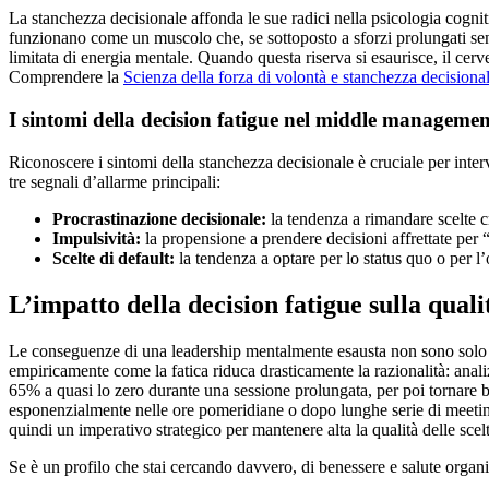
La stanchezza decisionale affonda le sue radici nella psicologia cognit
funzionano come un muscolo che, se sottoposto a sforzi prolungati senz
limitata di energia mentale. Quando questa riserva si esaurisce, il cerv
Comprendere la
Scienza della forza di volontà e stanchezza decisiona
I sintomi della decision fatigue nel middle managemen
Riconoscere i sintomi della stanchezza decisionale è cruciale per interv
tre segnali d’allarme principali:
Procrastinazione decisionale:
la tendenza a rimandare scelte cr
Impulsività:
la propensione a prendere decisioni affrettate per 
Scelte di default:
la tendenza a optare per lo status quo o per l’
L’impatto della decision fatigue sulla quali
Le conseguenze di una leadership mentalmente esausta non sono solo 
empiricamente come la fatica riduca drasticamente la razionalità: anali
65% a quasi lo zero durante una sessione prolungata, per poi tornar
esponenzialmente nelle ore pomeridiane o dopo lunghe serie di meeting,
quindi un imperativo strategico per mantenere alta la qualità delle scelt
Se è un profilo che stai cercando davvero, di benessere e salute organ