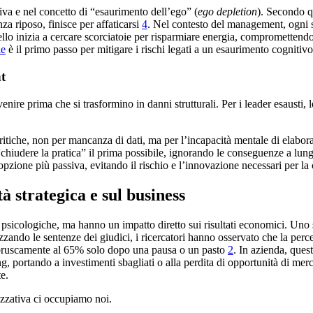
iva e nel concetto di “esaurimento dell’ego” (
ego depletion
). Secondo qu
a riposo, finisce per affaticarsi
4
. Nel contesto del management, ogni sc
ello inizia a cercare scorciatoie per risparmiare energia, compromettendo 
le
è il primo passo per mitigare i rischi legati a un esaurimento cognitivo
t
enire prima che si trasformino in danni strutturali. Per i leader esausti,
itiche, non per mancanza di dati, ma per l’incapacità mentale di elabora
“chiudere la pratica” il prima possibile, ignorando le conseguenze a lun
opzione più passiva, evitando il rischio e l’innovazione necessari per la 
tà strategica e sul business
psicologiche, ma hanno un impatto diretto sui risultati economici. Un
zzando le sentenze dei giudici, i ricercatori hanno osservato che la perc
e bruscamente al 65% solo dopo una pausa o un pasto
2
. In azienda, ques
 portando a investimenti sbagliati o alla perdita di opportunità di mer
e.
izzativa ci occupiamo noi.