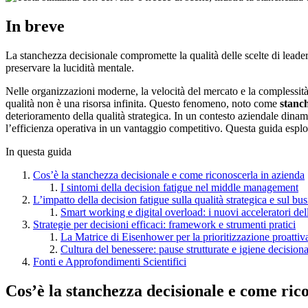
In breve
La stanchezza decisionale compromette la qualità delle scelte di leade
preservare la lucidità mentale.
Nelle organizzazioni moderne, la velocità del mercato e la complessità 
qualità non è una risorsa infinita. Questo fenomeno, noto come
stanch
deterioramento della qualità strategica. In un contesto aziendale dina
l’efficienza operativa in un vantaggio competitivo. Questa guida esplora
In questa guida
Cos’è la stanchezza decisionale e come riconoscerla in azienda
I sintomi della decision fatigue nel middle management
L’impatto della decision fatigue sulla qualità strategica e sul bu
Smart working e digital overload: i nuovi acceleratori de
Strategie per decisioni efficaci: framework e strumenti pratici
La Matrice di Eisenhower per la prioritizzazione proattiv
Cultura del benessere: pause strutturate e igiene decisiona
Fonti e Approfondimenti Scientifici
Cos’è la stanchezza decisionale e come ric