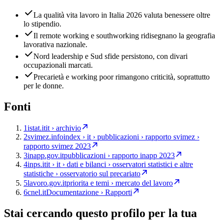
La qualità vita lavoro in Italia 2026 valuta benessere oltre
lo stipendio.
Il remote working e southworking ridisegnano la geografia
lavorativa nazionale.
Nord leadership e Sud sfide persistono, con divari
occupazionali marcati.
Precarietà e working poor rimangono criticità, soprattutto
per le donne.
Fonti
1
istat.it
it › archivio
2
svimez.info
index › it › pubblicazioni › rapporto svimez ›
rapporto svimez 2023
3
inapp.gov.it
pubblicazioni › rapporto inapp 2023
4
inps.it
it › it › dati e bilanci › osservatori statistici e altre
statistiche › osservatorio sul precariato
5
lavoro.gov.it
priorita e temi › mercato del lavoro
6
cnel.it
Documentazione › Rapporti
Stai cercando questo profilo per la tua