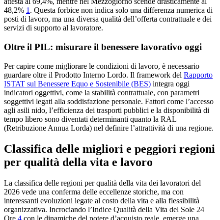
attesta al 69,4%, mentre nel Mezzogiorno scende drasticamente al
48,2%
1
. Questa forbice non indica solo una differenza numerica di
posti di lavoro, ma una diversa qualità dell’offerta contrattuale e dei
servizi di supporto al lavoratore.
Oltre il PIL: misurare il benessere lavorativo oggi
Per capire come migliorare le condizioni di lavoro, è necessario
guardare oltre il Prodotto Interno Lordo. Il framework del
Rapporto
ISTAT sul Benessere Equo e Sostenibile (BES)
integra oggi
indicatori oggettivi, come la stabilità contrattuale, con parametri
soggettivi legati alla soddisfazione personale. Fattori come l’accesso
agli asili nido, l’efficienza dei trasporti pubblici e la disponibilità di
tempo libero sono diventati determinanti quanto la RAL
(Retribuzione Annua Lorda) nel definire l’attrattività di una regione.
Classifica delle migliori e peggiori regioni
per qualità della vita e lavoro
La classifica delle regioni per qualità della vita dei lavoratori del
2026 vede una conferma delle eccellenze storiche, ma con
interessanti evoluzioni legate al costo della vita e alla flessibilità
organizzativa. Incrociando l’Indice Qualità della Vita del Sole 24
Ore
4
con le dinamiche del potere d’acquisto reale, emerge una