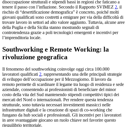
disoccupazione strutturali e stipendi bassi in regioni che faticano a
tenere il passo con l’inflazione. Secondo il Rapporto SVIMEZ
2
, il
rischio di “desertificazione demografica” è concreto, poiché molti
giovani qualificati sono costretti a emigrare per via della difficoltà di
trovare lavoro in settori ad alto valore aggiunto. Tuttavia, alcune aree
della Puglia e della Sicilia stanno mostrando segnali di
controtendenza grazie a poli tecnologici emergenti e incentivi per
l’imprenditoria locale.
Southworking e Remote Working: la
rivoluzione geografica
Il fenomeno del southworking coinvolge oggi circa 100.000
lavoratori qualificati
2
, rappresentando una delle principali strategie
di sviluppo dell’occupazione per il Mezzogiorno. Il lavoro da
remoto permette di scardinare il legame tra luogo di residenza e sede
aziendale, consentendo ai professionisti di beneficiare del minor
costo della vita del Sud mantenendo stipendi competitivi tipici dei
mercati del Nord o internazionali. Per rendere questa tendenza
strutturale, sono tuttavia necessari investimenti massicci nelle
infrastrutture digitali e la creazione di spazi di co-working che
fungano da hub sociali e professionali. Gli incentivi per i lavoratori
in aree svantaggiate giocano un ruolo chiave nel favorire questo
riequilibrio territoriale.