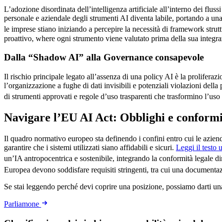
L’adozione disordinata dell’intelligenza artificiale all’interno dei fluss
personale e aziendale degli strumenti AI diventa labile, portando a una
le imprese stiano iniziando a percepire la necessità di framework strut
proattivo, where ogni strumento viene valutato prima della sua integra
Dalla “Shadow AI” alla Governance consapevole
Il rischio principale legato all’assenza di una policy AI è la prolifer
l’organizzazione a fughe di dati invisibili e potenziali violazioni della
di strumenti approvati e regole d’uso trasparenti che trasformino l’u
Navigare l’EU AI Act: Obblighi e conformit
Il quadro normativo europeo sta definendo i confini entro cui le azien
garantire che i sistemi utilizzati siano affidabili e sicuri.
Leggi il testo 
un’IA antropocentrica e sostenibile, integrando la conformità legale di
Europea devono soddisfare requisiti stringenti, tra cui una documentaz
Se stai leggendo perché devi coprire una posizione, possiamo darti u
Parliamone