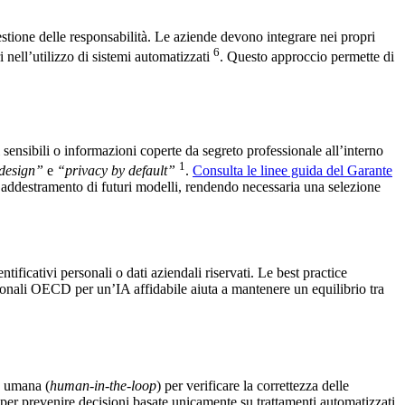
gestione delle responsabilità. Le aziende devono integrare nei propri
6
i nell’utilizzo di sistemi automatizzati
. Questo approccio permette di
ti sensibili o informazioni coperte da segreto professionale all’interno
1
 design”
e
“privacy by default”
.
Consulta le linee guida del Garante
 l’addestramento di futuri modelli, rendendo necessaria una selezione
ificativi personali o dati aziendali riservati. Le best practice
azionali OECD per un’IA affidabile aiuta a mantenere un equilibrio tra
e umana (
human-in-the-loop
) per verificare la correttezza delle
per prevenire decisioni basate unicamente su trattamenti automatizzati