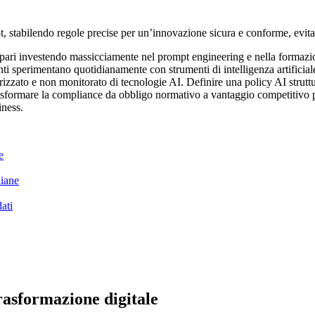
, stabilendo regole precise per un’innovazione sicura e conforme, evit
ipari investendo massicciamente nel prompt engineering e nella formazi
nti sperimentano quotidianamente con strumenti di intelligenza artificia
rizzato e non monitorato di tecnologie AI. Definire una policy AI strut
rasformare la compliance da obbligo normativo a vantaggio competitivo p
iness.
e
liane
ati
rasformazione digitale