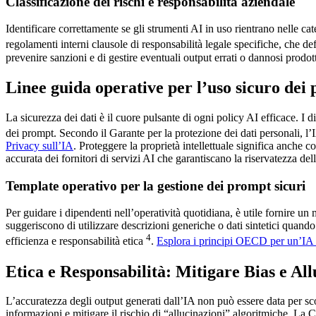
Classificazione dei rischi e responsabilità aziendale
Identificare correttamente se gli strumenti AI in uso rientrano nelle ca
regolamenti interni clausole di responsabilità legale specifiche, che de
prevenire sanzioni e di gestire eventuali output errati o dannosi prodott
Linee guida operative per l’uso sicuro dei
La sicurezza dei dati è il cuore pulsante di ogni policy AI efficace. I d
dei prompt. Secondo il Garante per la protezione dei dati personali, l’
Privacy sull’IA
. Proteggere la proprietà intellettuale significa anche 
accurata dei fornitori di servizi AI che garantiscano la riservatezza del
Template operativo per la gestione dei prompt sicuri
Per guidare i dipendenti nell’operatività quotidiana, è utile fornire un 
suggeriscono di utilizzare descrizioni generiche o dati sintetici quando
4
efficienza e responsabilità etica
.
Esplora i principi OECD per un’IA 
Etica e Responsabilità: Mitigare Bias e All
L’accuratezza degli output generati dall’IA non può essere data per s
informazioni e mitigare il rischio di “allucinazioni” algoritmiche. La