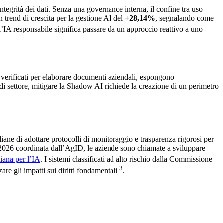
’integrità dei dati. Senza una governance interna, il confine tra uso
 trend di crescita per la gestione AI del
+28,14%
, segnalando come
l’IA responsabile significa passare da un approccio reattivo a uno
n verificati per elaborare documenti aziendali, espongono
ce di settore, mitigare la Shadow AI richiede la creazione di un perimetro
ane di adottare protocolli di monitoraggio e trasparenza rigorosi per
24-2026 coordinata dall’AgID, le aziende sono chiamate a sviluppare
liana per l’IA
. I sistemi classificati ad alto rischio dalla Commissione
3
re gli impatti sui diritti fondamentali
.