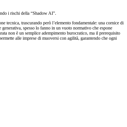
ando i rischi della “Shadow AI”.
one tecnica, trascurando però l’elemento fondamentale: una cornice di
le generativa, spesso lo fanno in un vuoto normativo che espone
turata non è un semplice adempimento burocratico, ma il prerequisito
ermette alle imprese di muoversi con agilità, garantendo che ogni