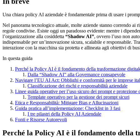
In breve
Una chiara policy AI aziendale è fondamentale prima di usare i prompt
Nel panorama tecnologico attuale, molte aziende stanno correndo ai r
regole condivise. Esiste oggi un paradosso evidente: mentre i dipende
l’organizzazione alla cosiddetta
“Shadow AI”
, ovvero l’uso non auto
indispensabile per un’innovazione sicura, scalabile e responsabile. T
interazione con la macchina sia protetta e allineata agli obiettivi di bus
In questa guida
Perché la Policy AI è il fondamento della trasformazione digital
Dalla “Shadow AI” alla Governance consapevole
Navigare l’EU AI Act: Obblighi e conformità per le imprese ita
Classificazione dei rischi e responsabilità aziendale
Linee guida operative per l’uso sicuro dei prompt e protezione d
Template operativo per la gestione dei prompt sicuri
Etica e Responsabilità: Mitigare Bias e Allucinazioni
Guida pratica all’implementazione: Checklist in 3 fasi
I tre pilastri della Policy AI Aziendale
Fonti e Risorse Autorevoli
Perché la Policy AI è il fondamento della t