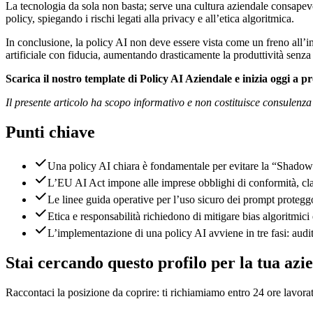
La tecnologia da sola non basta; serve una cultura aziendale consape
policy, spiegando i rischi legati alla privacy e all’etica algoritmica.
In conclusione, la policy AI non deve essere vista come un freno all’in
artificiale con fiducia, aumentando drasticamente la produttività senza e
Scarica il nostro template di Policy AI Aziendale e inizia oggi a pr
Il presente articolo ha scopo informativo e non costituisce consulenz
Punti chiave
Una policy AI chiara è fondamentale per evitare la “Shadow 
L’EU AI Act impone alle imprese obblighi di conformità, class
Le linee guida operative per l’uso sicuro dei prompt proteggon
Etica e responsabilità richiedono di mitigare bias algoritmici
L’implementazione di una policy AI avviene in tre fasi: aud
Stai cercando questo profilo per la tua azi
Raccontaci la posizione da coprire: ti richiamiamo entro 24 ore lavorat