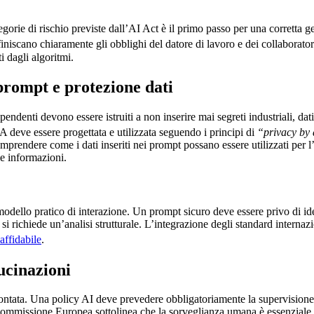
tegorie di rischio previste dall’AI Act è il primo passo per una corretta 
finiscano chiaramente gli obblighi del datore di lavoro e dei collaborator
i dagli algoritmi.
 prompt e protezione dati
ipendenti devono essere istruiti a non inserire mai segreti industriali, da
IA deve essere progettata e utilizzata seguendo i principi di
“privacy by
comprendere come i dati inseriti nei prompt possano essere utilizzati per
le informazioni.
modello pratico di interazione. Un prompt sicuro deve essere privo di ident
 si richiede un’analisi strutturale. L’integrazione degli standard intern
affidabile
.
ucinazioni
contata. Una policy AI deve prevedere obbligatoriamente la supervision
 Commissione Europea sottolinea che la sorveglianza umana è essenziale 