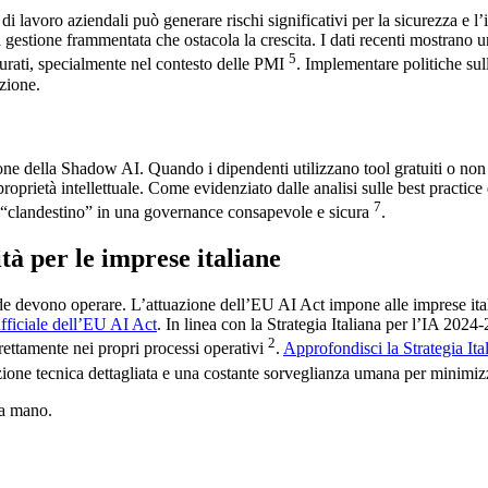
i di lavoro aziendali può generare rischi significativi per la sicurezza e l
 gestione frammentata che ostacola la crescita. I dati recenti mostrano un
5
turati, specialmente nel contesto delle PMI
. Implementare politiche sul
zione.
azione della Shadow AI. Quando i dipendenti utilizzano tool gratuiti o no
 proprietà intellettuale. Come evidenziato dalle analisi sulle best practi
7
so “clandestino” in una governance consapevole e sicura
.
à per le imprese italiane
de devono operare. L’attuazione dell’EU AI Act impone alle imprese itali
ufficiale dell’EU AI Act
. In linea con la Strategia Italiana per l’IA 20
2
rettamente nei propri processi operativi
.
Approfondisci la Strategia Ita
ione tecnica dettagliata e una costante sorveglianza umana per minimizza
na mano.