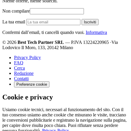
Niente offerte, niente solleciti.
Non compilare
La tua email
Iscriviti
Confermi dall’email, ti cancelli quando vuoi.
Informativa
© 2026
Best Tech Partner SRL
— P.IVA 13224220965
·
Via
Lodovico Il Moro, 133, 20142 Milano
Privacy Policy
FAQ
Cerca
Redazione
Contatti
Preferenze cookie
Cookie e privacy
Usiamo cookie tecnici, necessari al funzionamento del sito. Con il
tuo consenso usiamo anche cookie che misurano le visite, tracciano
le conversioni pubblicitarie e registrano la navigazione sulla pagina,
per capire dove risulta poco chiara. Puoi rifiutare senza perdere
nessuna funzionalità.
Privacy Policy