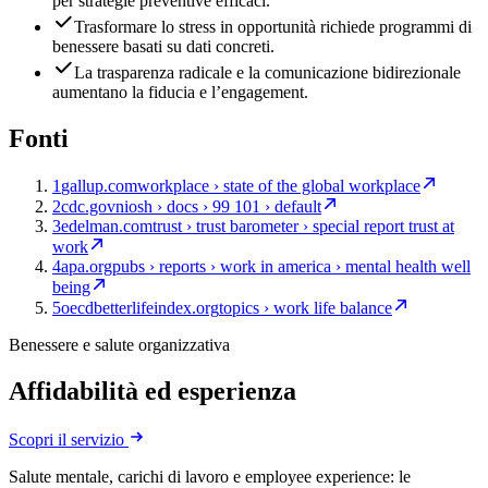
per strategie preventive efficaci.
Trasformare lo stress in opportunità richiede programmi di
benessere basati su dati concreti.
La trasparenza radicale e la comunicazione bidirezionale
aumentano la fiducia e l’engagement.
Fonti
1
gallup.com
workplace › state of the global workplace
2
cdc.gov
niosh › docs › 99 101 › default
3
edelman.com
trust › trust barometer › special report trust at
work
4
apa.org
pubs › reports › work in america › mental health well
being
5
oecdbetterlifeindex.org
topics › work life balance
Benessere e salute organizzativa
Affidabilità ed esperienza
Scopri il servizio
Salute mentale, carichi di lavoro e employee experience: le