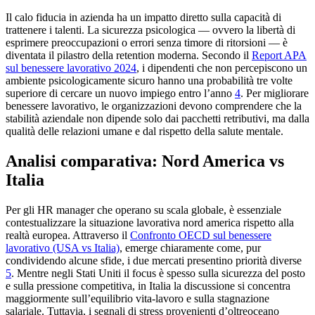
Il calo fiducia in azienda ha un impatto diretto sulla capacità di
trattenere i talenti. La sicurezza psicologica — ovvero la libertà di
esprimere preoccupazioni o errori senza timore di ritorsioni — è
diventata il pilastro della retention moderna. Secondo il
Report APA
sul benessere lavorativo 2024
, i dipendenti che non percepiscono un
ambiente psicologicamente sicuro hanno una probabilità tre volte
superiore di cercare un nuovo impiego entro l’anno
4
. Per migliorare
benessere lavorativo, le organizzazioni devono comprendere che la
stabilità aziendale non dipende solo dai pacchetti retributivi, ma dalla
qualità delle relazioni umane e dal rispetto della salute mentale.
Analisi comparativa: Nord America vs
Italia
Per gli HR manager che operano su scala globale, è essenziale
contestualizzare la situazione lavorativa nord america rispetto alla
realtà europea. Attraverso il
Confronto OECD sul benessere
lavorativo (USA vs Italia)
, emerge chiaramente come, pur
condividendo alcune sfide, i due mercati presentino priorità diverse
5
. Mentre negli Stati Uniti il focus è spesso sulla sicurezza del posto
e sulla pressione competitiva, in Italia la discussione si concentra
maggiormente sull’equilibrio vita-lavoro e sulla stagnazione
salariale. Tuttavia, i segnali di stress provenienti d’oltreoceano