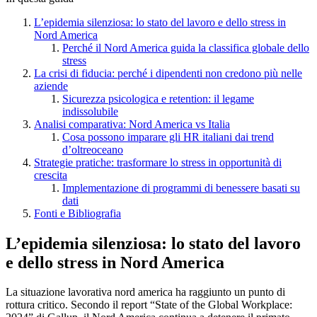
L’epidemia silenziosa: lo stato del lavoro e dello stress in
Nord America
Perché il Nord America guida la classifica globale dello
stress
La crisi di fiducia: perché i dipendenti non credono più nelle
aziende
Sicurezza psicologica e retention: il legame
indissolubile
Analisi comparativa: Nord America vs Italia
Cosa possono imparare gli HR italiani dai trend
d’oltreoceano
Strategie pratiche: trasformare lo stress in opportunità di
crescita
Implementazione di programmi di benessere basati su
dati
Fonti e Bibliografia
L’epidemia silenziosa: lo stato del lavoro
e dello stress in Nord America
La situazione lavorativa nord america ha raggiunto un punto di
rottura critico. Secondo il report “State of the Global Workplace: