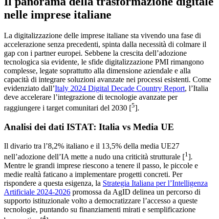
Il panorama della trasformazione digitale
nelle imprese italiane
La digitalizzazione delle imprese italiane sta vivendo una fase di
accelerazione senza precedenti, spinta dalla necessità di colmare il
gap con i partner europei. Sebbene la crescita dell’adozione
tecnologica sia evidente, le sfide digitalizzazione PMI rimangono
complesse, legate soprattutto alla dimensione aziendale e alla
capacità di integrare soluzioni avanzate nei processi esistenti. Come
evidenziato dall’
Italy 2024 Digital Decade Country Report
, l’Italia
deve accelerare l’integrazione di tecnologie avanzate per
5
raggiungere i target comunitari del 2030 [
].
Analisi dei dati ISTAT: Italia vs Media UE
Il divario tra l’8,2% italiano e il 13,5% della media UE27
1
nell’adozione dell’IA mette a nudo una criticità strutturale [
].
Mentre le grandi imprese riescono a tenere il passo, le piccole e
medie realtà faticano a implementare progetti concreti. Per
rispondere a questa esigenza, la
Strategia Italiana per l’Intelligenza
Artificiale 2024-2026
promossa da AgID delinea un percorso di
supporto istituzionale volto a democratizzare l’accesso a queste
tecnologie, puntando su finanziamenti mirati e semplificazione
4