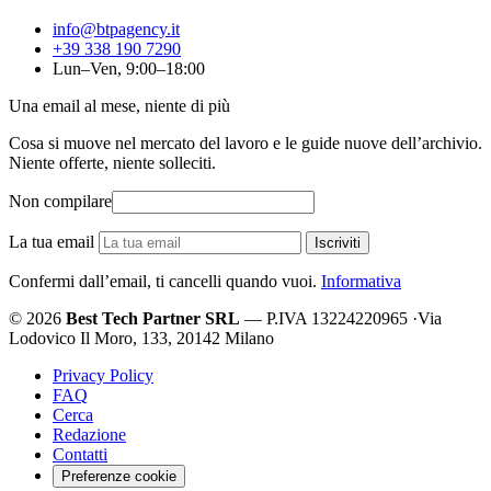
info@btpagency.it
+39 338 190 7290
Lun–Ven, 9:00–18:00
Una email al mese, niente di più
Cosa si muove nel mercato del lavoro e le guide nuove dell’archivio.
Niente offerte, niente solleciti.
Non compilare
La tua email
Iscriviti
Confermi dall’email, ti cancelli quando vuoi.
Informativa
© 2026
Best Tech Partner SRL
— P.IVA 13224220965
·
Via
Lodovico Il Moro, 133, 20142 Milano
Privacy Policy
FAQ
Cerca
Redazione
Contatti
Preferenze cookie