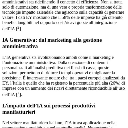
amministrativi sta ridefinendo il concetto di efficienza. Non si tratta
solo di automazione, ma di una vera e propria trasformazione delle
tecnologie impatto aziendale che agiscono sulla capacità di generare
valore. I dati EY mostrano che il 58% delle imprese ha già ottenuto
benefici tangibili nel rapporto costi/ricavi grazie all’integrazione
2
dell’IA [
].
IA Generativa: dal marketing alla gestione
amministrativa
L’IA generativa sta rivoluzionando ambiti come il marketing e
l’automazione amministrativa. Dalla creazione di contenuti
personalizzati all’analisi predittiva dei flussi di cassa, queste
soluzioni permettono di ridurre i tempi operativi e migliorare la
precisione. È interessante notare che, tra i paesi europei analizzati da
EY, l’Italia è quello che ha registrato la percentuale più alta (26%) di
imprese con un aumento dei ricavi direttamente riconducibile all’uso
2
dell’IA [
].
L’impatto dell’IA sui processi produttivi
manifatturieri
Nel settore manifatturiero italiano, l’IA trova applicazione nella
manutenzione predittiva e nel controllo qualità. Nonostante la