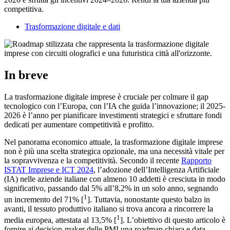
competitiva.
Trasformazione digitale e dati
In breve
La trasformazione digitale imprese è cruciale per colmare il gap
tecnologico con l’Europa, con l’IA che guida l’innovazione; il 2025-
2026 è l’anno per pianificare investimenti strategici e sfruttare fondi
dedicati per aumentare competitività e profitto.
Nel panorama economico attuale, la trasformazione digitale imprese
non è più una scelta strategica opzionale, ma una necessità vitale per
la sopravvivenza e la competitività. Secondo il recente
Rapporto
ISTAT Imprese e ICT 2024
, l’adozione dell’Intelligenza Artificiale
(IA) nelle aziende italiane con almeno 10 addetti è cresciuta in modo
significativo, passando dal 5% all’8,2% in un solo anno, segnando
1
un incremento del 71% [
]. Tuttavia, nonostante questo balzo in
avanti, il tessuto produttivo italiano si trova ancora a rincorrere la
1
media europea, attestata al 13,5% [
]. L’obiettivo di questo articolo è
fornire ai decision-maker delle PMI una roadmap chiara e data-