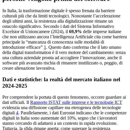
In Italia, la trasformazione digitale è spesso frenata da barriere
culturali più che da limiti tecnologici. Nonostante l’accelerazione
degli ultimi anni, la resistenza alla digitalizzazione rimane un
ostacolo significativo. Secondo i dati del Sistema Informativo
Excelsior di Unioncamere (2024), il
69,9%
delle imprese italiane
che non utilizzano ancora l’Intelligenza Artificiale cita come barriera
principale la “mancanza di conoscenza sulle modalità di
introduzione efficace”
1
. Questo dato conferma che il lato umano
della digital transformation è il vero motore del cambiamento: senza
una cultura aziendale pronta ad accogliere l’innovazione, anche il
software più avanzato rischia di rimanere inutilizzato o, peggio, di
creare alienazione lavorativa.
Dati e statistiche: la realtà del mercato italiano nel
2024-2025
Per comprendere la portata di questo fenomeno, occorre guardare ai
dati ufficiali. Il
Rapporto ISTAT sulle imprese e le tecnologie ICT
evidenzia una diffusione capillare ma eterogenea delle tecnologie
digitali
4
. Parallelamente, i dati Eurostat indicano che le competenze
digitali in Italia sono aumentate del 10%, segno che i lavoratori
stanno cercando di adattarsi a un contesto in rapida evoluzione.
Tuttavia, la sfida rimane aperta: come superare la resistenza