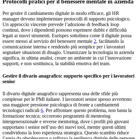
Protocolli pratici per il benessere mentale in azienda
Per gestire il cambiamento digitale in modo efficace, gli HR
manager devono implementare protocolli di supporto psicologico.
Un approccio vincente prevede l’adozione di feedback loop
continui, dove i dipendenti possono esprimere dubbi e difficoltà
legati ai nuovi strumenti. Eurispes sottolinea come il digitale possa
essere messo al servizio del benessere mentale
2
, facilitando la
comunicazione interna e rendendo più semplice per i lavoratori
segnalare situazioni di disagio. Umanizzare la tecnologia in azienda
significa, in ultima analisi, creare un ambiente in cui l’innovazione
supporti, e non sostituisca, la stabilità emotiva del team.
Gestire il divario anagrafico: supporto specifico per i lavoratori
senior
Il divario digitale anagrafico rappresenta una delle sfide più
complesse per le PMI italiane. I lavoratori senior spesso avvertono
una maggiore pressione psicologica di fronte a cambiamenti
tecnologici radicali
6
. Per affrontare questo problema, non basta la
formazione tecnica; occorrono programmi di mentoring
intergenerazionale e reverse mentoring, dove i profili più giovani
supportano i senior nell’uso dei nuovi tool, mentre questi ultimi
condividono la loro esperienza strategica. Questo scambio riduce
l’ansia da obsolescenza e rafforza la resilienza digitale delle persone