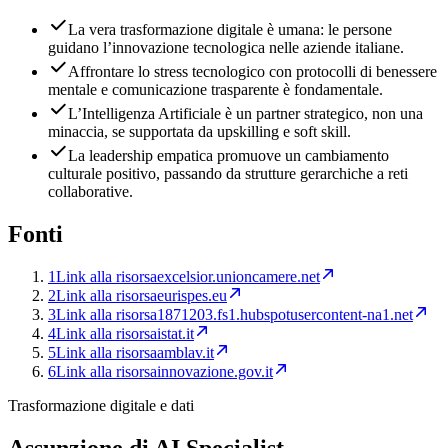
La vera trasformazione digitale è umana: le persone
guidano l’innovazione tecnologica nelle aziende italiane.
Affrontare lo stress tecnologico con protocolli di benessere
mentale e comunicazione trasparente è fondamentale.
L’Intelligenza Artificiale è un partner strategico, non una
minaccia, se supportata da upskilling e soft skill.
La leadership empatica promuove un cambiamento
culturale positivo, passando da strutture gerarchiche a reti
collaborative.
Fonti
1
Link alla risorsa
excelsior.unioncamere.net
2
Link alla risorsa
eurispes.eu
3
Link alla risorsa
1871203.fs1.hubspotusercontent-na1.net
4
Link alla risorsa
istat.it
5
Link alla risorsa
amblav.it
6
Link alla risorsa
innovazione.gov.it
Trasformazione digitale e dati