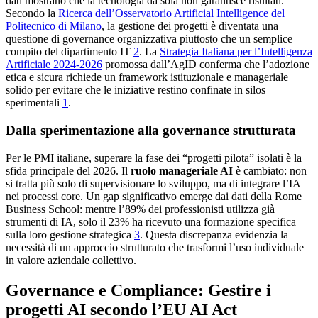
dati mostrano che la tecnologia da sola non garantisce risultati.
Secondo la
Ricerca dell’Osservatorio Artificial Intelligence del
Politecnico di Milano
, la gestione dei progetti è diventata una
questione di governance organizzativa piuttosto che un semplice
compito del dipartimento IT
2
. La
Strategia Italiana per l’Intelligenza
Artificiale 2024-2026
promossa dall’AgID conferma che l’adozione
etica e sicura richiede un framework istituzionale e manageriale
solido per evitare che le iniziative restino confinate in silos
sperimentali
1
.
Dalla sperimentazione alla governance strutturata
Per le PMI italiane, superare la fase dei “progetti pilota” isolati è la
sfida principale del 2026. Il
ruolo manageriale AI
è cambiato: non
si tratta più solo di supervisionare lo sviluppo, ma di integrare l’IA
nei processi core. Un gap significativo emerge dai dati della Rome
Business School: mentre l’89% dei professionisti utilizza già
strumenti di IA, solo il 23% ha ricevuto una formazione specifica
sulla loro gestione strategica
3
. Questa discrepanza evidenzia la
necessità di un approccio strutturato che trasformi l’uso individuale
in valore aziendale collettivo.
Governance e Compliance: Gestire i
progetti AI secondo l’EU AI Act