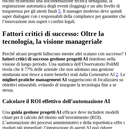
rischio richiedono una documentazione tecnica dettagliata, la
registrazione automatica degli eventi (logging) e un alto livello di
trasparenza per gli utenti finali
5
. Il manager moderno deve quindi
saper dialogare con i responsabili della compliance per garantire che
l’innovazione non superi i confini legali.
Fattori critici di successo: Oltre la
tecnologia, la visione manageriale
Perché alcuni progetti falliscono mentre altri scalano con successo? I
fattori critici di successo gestione progetti AI
risiedono nella
visione di lungo periodo. Una statistica dell’Osservatorio PoliMI
rivela che il 77% delle aziende che non adottano una gestione
strutturata non riesce a trarre benefici reali dalla Generative AI
2
. Le
migliori pratiche management AI
suggeriscono di focalizzarsi su
obiettivi misurabili, evitando di inseguire la tecnologia fine a se
stessa.
Calcolare il ROI effettivo dell’automazione AI
Una
guida gestione progetti AI
efficace deve includere modelli
chiari per il calcolo del ritorno sull’investimento (ROI).
L’automazione dei processi amministrativi e della reportistica offre i
risultati più immediati: l’integrazione di agenti AI può ridurre