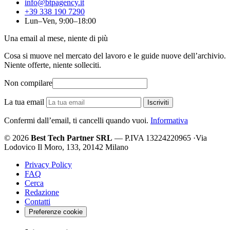
info@btpagency.it
+39 338 190 7290
Lun–Ven, 9:00–18:00
Una email al mese, niente di più
Cosa si muove nel mercato del lavoro e le guide nuove dell’archivio.
Niente offerte, niente solleciti.
Non compilare
La tua email
Iscriviti
Confermi dall’email, ti cancelli quando vuoi.
Informativa
© 2026
Best Tech Partner SRL
— P.IVA 13224220965
·
Via
Lodovico Il Moro, 133, 20142 Milano
Privacy Policy
FAQ
Cerca
Redazione
Contatti
Preferenze cookie