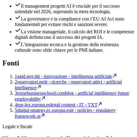
Il management progetti AI è cruciale per il successo
aziendale nel 2026, superando la mera tecnologia.
La governance e la compliance con l’EU AI Act sono
fondamentali per evitare rischi e sanzioni severe.
La visione manageriale, il calcolo del ROI e le competenze
digitali definiscono il successo dei progetti IA.
L’integrazione tecnica e la gestione della resistenza
culturale sono sfide chiave per le PMI italiane.
Fonti
1
agid.gov.it
it › innovazione › intelligenza artificiale
2
osservatori.net
it › ricerche › osservatori attivi › artificial
intelligence
3
romebusinessschool.com
blog › artificial intelligence future
employability
4
eur-lex.europa.eu
legal content › IT › TXT
5
digital-strategy.ec.europa.eu
it › policies › regulatory
framework ai
Legale e fiscale