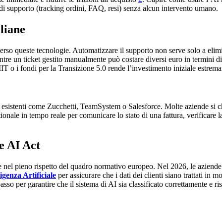
o di supporto (tracking ordini, FAQ, resi) senza alcun intervento umano.
liane
erso queste tecnologie. Automatizzare il supporto non serve solo a elimina
ntre un ticket gestito manualmente può costare diversi euro in termini 
T o i fondi per la Transizione 5.0 rende l’investimento iniziale estremam
 esistenti come Zucchetti, TeamSystem o Salesforce. Molte aziende si ch
tionale in tempo reale per comunicare lo stato di una fattura, verificare 
e AI Act
re nel pieno rispetto del quadro normativo europeo. Nel 2026, le azie
igenza Artificiale
per assicurare che i dati dei clienti siano trattati in 
asso per garantire che il sistema di AI sia classificato correttamente e ri