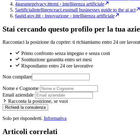
4
garanteprivacy.it
temi › intelligenza artificiale
5
artificialintelligenceact.eu
small businesses guide to the ai act
6
agid.gov.it
it › innovazione › intelligenza artificiale
Stai cercando questo profilo per la tua azi
Raccontaci la posizione da coprire: ti richiamiamo entro 24 ore lavorat
Primo confronto senza impegno e senza costi
Sostituzione garantita entro sei mesi
Rispondiamo entro 24 ore lavorative
Non compilare
Nome e Cognome
Email aziendale
Racconta la posizione, se vuoi
Richiedi la consulenza
Solo per risponderti.
Informativa
Articoli correlati