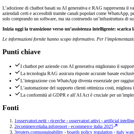
L’adozione di chatbot basati su AI generativa e RAG rappresenta il vant
aziendali certi e accessibili tramite canali popolari come WhatsApp, pe
solo comprando un software, ma sta costruendo un’infrastruttura di sup
Inizia oggi la transizione verso un’assistenza intelligente: scaric
Le informazioni fornite hanno scopo informativo. Per l’implementazion
Punti chiave
I chatbot per aziende con AI generativa migliorano il support
La tecnologia RAG assicura risposte accurate basate esclusiv
L’integrazione con WhatsApp diventa essenziale per raggiunge
L’automazione del supporto clienti ottimizza costi, migliora 
La conformità al GDPR e all’AI Act è cruciale per un’implem
Fonti
1
osservatori.net
it › ricerche › osservatori attivi › artificial intelli
2
ecommerceitalia.info
report › ecommerce italia 2025
3
reuters.com
sustainability › boards policy regulation › italy w