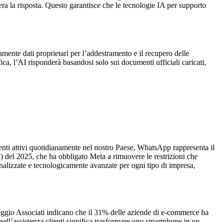
a la risposta. Questo garantisce che le tecnologie IA per supporto
amente dati proprietari per l’addestramento e il recupero delle
ca, l’AI risponderà basandosi solo sui documenti ufficiali caricati,
tenti attivi quotidianamente nel nostro Paese, WhatsApp rappresenta il
 del 2025, che ha obbligato Meta a rimuovere le restrizioni che
nalizzate e tecnologicamente avanzate per ogni tipo di impresa,
aleggio Associati indicano che il 31% delle aziende di e-commerce ha
nell’assistenza clienti significa trasformare uno smartphone in un