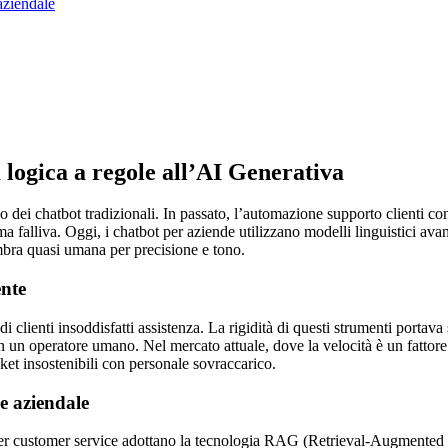
aziendale
 logica a regole all’AI Generativa
dei chatbot tradizionali. In passato, l’automazione supporto clienti con I
a falliva. Oggi, i chatbot per aziende utilizzano modelli linguistici a
embra quasi umana per precisione e tono.
ente
 di clienti insoddisfatti assistenza. La rigidità di questi strumenti portav
con un operatore umano. Nel mercato attuale, dove la velocità è un fattore
cket insostenibili con personale sovraccarico.
e aziendale
I per customer service adottano la tecnologia RAG (Retrieval-Augmented