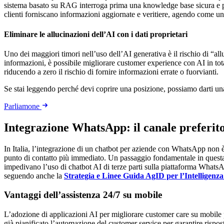
sistema basato su RAG interroga prima una knowledge base sicura e pr
clienti forniscano informazioni aggiornate e veritiere, agendo come un 
Eliminare le allucinazioni dell’AI con i dati proprietari
Uno dei maggiori timori nell’uso dell’AI generativa è il rischio di “al
informazioni, è possibile migliorare customer experience con AI in tota
riducendo a zero il rischio di fornire informazioni errate o fuorvianti.
Se stai leggendo perché devi coprire una posizione, possiamo darti u
Parliamone
Integrazione WhatsApp: il canale preferito d
In Italia, l’integrazione di un chatbot per aziende con WhatsApp non è
punto di contatto più immediato. Un passaggio fondamentale in questa 
impedivano l’uso di chatbot AI di terze parti sulla piattaforma What
seguendo anche la
Strategia e Linee Guida AgID per l’Intelligenza 
Vantaggi dell’assistenza 24/7 su mobile
L’adozione di applicazioni AI per migliorare customer care su mobile p
già pianificato l’automazione del customer service per garantire rispost