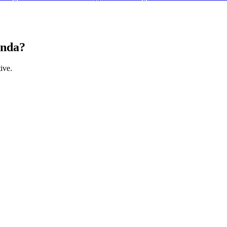
enda?
ive.