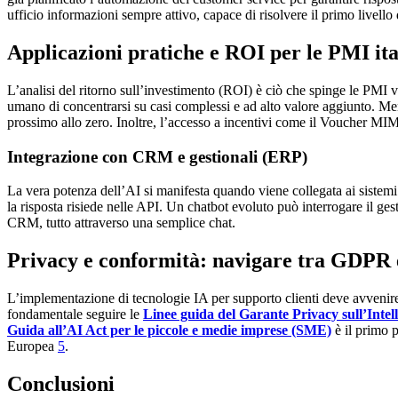
ufficio informazioni sempre attivo, capace di risolvere il primo livell
Applicazioni pratiche e ROI per le PMI ita
L’analisi del ritorno sull’investimento (ROI) è ciò che spinge le PMI v
umano di concentrarsi su casi complessi e ad alto valore aggiunto. Me
prossimo allo zero. Inoltre, l’accesso a incentivi come il Voucher MIMI
Integrazione con CRM e gestionali (ERP)
La vera potenza dell’AI si manifesta quando viene collegata ai sistemi
la risposta risiede nelle API. Un chatbot evoluto può interrogare il ges
CRM, tutto attraverso una semplice chat.
Privacy e conformità: navigare tra GDPR 
L’implementazione di tecnologie IA per supporto clienti deve avveni
fondamentale seguire le
Linee guida del Garante Privacy sull’Intell
Guida all’AI Act per le piccole e medie imprese (SME)
è il primo p
Europea
5
.
Conclusioni