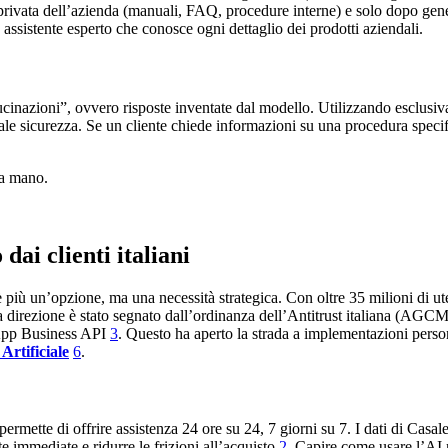
ivata dell’azienda (manuali, FAQ, procedure interne) e solo dopo gener
assistente esperto che conosce ogni dettaglio dei prodotti aziendali.
lucinazioni”, ovvero risposte inventate dal modello. Utilizzando esclusiv
le sicurezza. Se un cliente chiede informazioni su una procedura specifi
na mano.
ai clienti italiani
 più un’opzione, ma una necessità strategica. Con oltre 35 milioni di u
direzione è stato segnato dall’ordinanza dell’Antitrust italiana (AGCM)
sApp Business API
3
. Questo ha aperto la strada a implementazioni perso
Artificiale
6
.
ermette di offrire assistenza 24 ore su 24, 7 giorni su 7. I dati di Cas
e immediate e ridurre le frizioni all’acquisto
2
. Capire come usare l’AI 