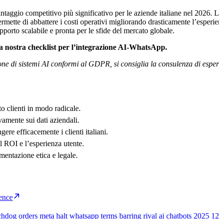
aggio competitivo più significativo per le aziende italiane nel 2026. La 
rmette di abbattere i costi operativi migliorando drasticamente l’esperie
porto scalabile e pronta per le sfide del mercato globale.
a la nostra checklist per l’integrazione AI-WhatsApp.
e di sistemi AI conformi al GDPR, si consiglia la consulenza di esperti 
o clienti in modo radicale.
amente sui dati aziendali.
re efficacemente i clienti italiani.
il ROI e l’esperienza utente.
entazione etica e legale.
gence
atchdog orders meta halt whatsapp terms barring rival ai chatbots 2025 1