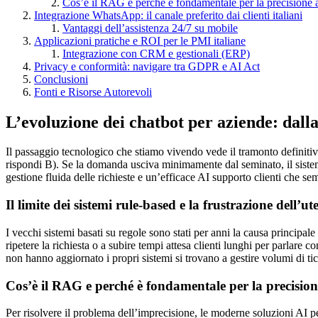
Cos’è il RAG e perché è fondamentale per la precisione 
Integrazione WhatsApp: il canale preferito dai clienti italiani
Vantaggi dell’assistenza 24/7 su mobile
Applicazioni pratiche e ROI per le PMI italiane
Integrazione con CRM e gestionali (ERP)
Privacy e conformità: navigare tra GDPR e AI Act
Conclusioni
Fonti e Risorse Autorevoli
L’evoluzione dei chatbot per aziende: dalla
Il passaggio tecnologico che stiamo vivendo vede il tramonto definitivo 
rispondi B). Se la domanda usciva minimamente dal seminato, il sistem
gestione fluida delle richieste e un’efficace AI supporto clienti che s
Il limite dei sistemi rule-based e la frustrazione dell’ut
I vecchi sistemi basati su regole sono stati per anni la causa principale
ripetere la richiesta o a subire tempi attesa clienti lunghi per parlare 
non hanno aggiornato i propri sistemi si trovano a gestire volumi di ti
Cos’è il RAG e perché è fondamentale per la precision
Per risolvere il problema dell’imprecisione, le moderne soluzioni A