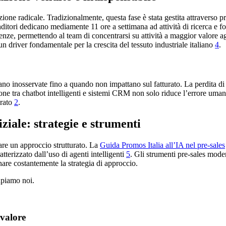
ione radicale. Tradizionalmente, questa fase è stata gestita attraverso 
enditori dedicano mediamente 11 ore a settimana ad attività di ricerca e
enze, permettendo al team di concentrarsi su attività a maggior valore 
n driver fondamentale per la crescita del tessuto industriale italiano
4
.
no inosservate fino a quando non impattano sul fatturato. La perdita di 
zione tra chatbot intelligenti e sistemi CRM non solo riduce l’errore um
urato
2
.
iziale: strategie e strumenti
tare un approccio strutturato. La
Guida Promos Italia all’IA nel pre-sales
terizzato dall’uso di agenti intelligenti
5
. Gli strumenti pre-sales mode
nare costantemente la strategia di approccio.
upiamo noi.
 valore