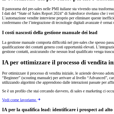
Il panorama del pre-sales nelle PMI italiane sta vivendo una trasformaz
I dati del “State of Sales Report 2024” di Salesforce rivelano che i v
L’automazione vendite interviene proprio per eliminare queste ineffici
confermano che l’integrazione di tecnologie digitali avanzate è ormai u
I costi nascosti della gestione manuale dei lead
La gestione manuale comporta difficoltà nel pre-sales che spesso passa
qualificazione dei contatti genera costi opportunità elevati. L’integra
gestione contatti, assicurando che nessun lead qualificato venga trasc
IA per ottimizzare il processo di vendita in
Per ottimizzare il processo di vendita iniziale, le aziende devono adot
“Beginner” (scouting manuale) per arrivare al livello “Advanced”, carat
utilizzando algoritmi che apprendono dalle interazioni passate per affi
Se è un profilo che stai cercando davvero, di sales e marketing ci occ
Vedi come lavoriamo
IA per la qualifica lead: identificare i prospect ad alto