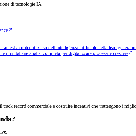
ozione di tecnologie IA.
gence
 › ai test › contenuti › uso dell intelligenza artificiale nella lead generati
lle pmi italiane analisi completa per digitalizzare processi e crescere
il track record commerciale e costruire incentivi che trattengono i miglio
enda?
ive.