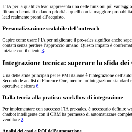
L’IA per la qualifica lead rappresenta una delle funzioni più vantaggi
filtrando i contatti e dando priorità a quelli con la maggiore probabili
lead realmente pronti all’acquisto.
Personalizzazione scalabile dell’outreach
Capire come usare l’IA per migliorare il pre-sales significa anche saper
contatti senza perdere l’approccio umano. Questo impatto è confermato 
iniziale con il cliente
3
.
Integrazione tecnica: superare la sfida de
Una delle sfide principali per le PMI italiane è l’integrazione dell’a
Secondo le analisi di Florence One, mentre un’integrazione standard
operativa e sicura
6
.
Dalla teoria alla pratica: workflow di integrazione
Per implementare con successo l’IA pre-sales, è necessario definire wo
chatbot intelligente con il CRM ha permesso di automatizzare completame
venditore
2
.
Analisi dei costi e ROI dell’automazione