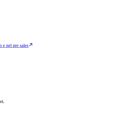
on e nel pre sales
ri.