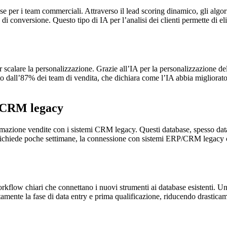
ose per i team commerciali. Attraverso il lead scoring dinamico, gli algo
tà di conversione. Questo tipo di IA per l’analisi dei clienti permette di
 scalare la personalizzazione. Grazie all’IA per la personalizzazione del
dall’87% dei team di vendita, che dichiara come l’IA abbia migliorato si
i CRM legacy
utomazione vendite con i sistemi CRM legacy. Questi database, spesso data
 richiede poche settimane, la connessione con sistemi ERP/CRM legacy c
rkflow chiari che connettano i nuovi strumenti ai database esistenti. Un
nte la fase di data entry e prima qualificazione, riducendo drasticament