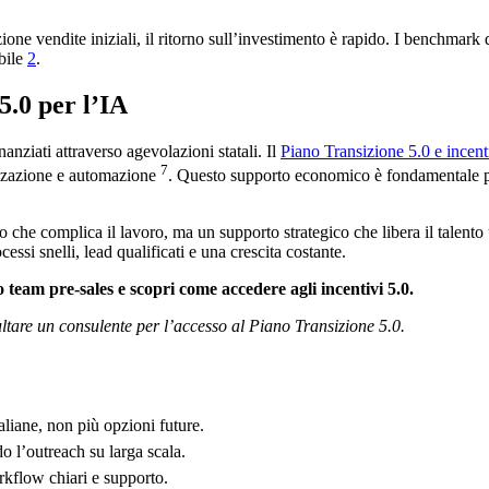
one vendite iniziali, il ritorno sull’investimento è rapido. I benchmar
bile
2
.
5.0 per l’IA
nanziati attraverso agevolazioni statali. Il
Piano Transizione 5.0 e incent
7
lizzazione e automazione
. Questo supporto economico è fondamentale per
o che complica il lavoro, ma un supporto strategico che libera il talent
essi snelli, lead qualificati e una crescita costante.
o team pre-sales e scopri come accedere agli incentivi 5.0.
ultare un consulente per l’accesso al Piano Transizione 5.0.
liane, non più opzioni future.
o l’outreach su larga scala.
kflow chiari e supporto.