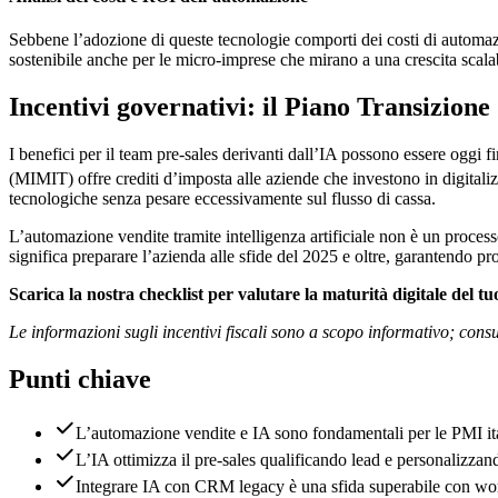
Sebbene l’adozione di queste tecnologie comporti dei costi di automazi
sostenibile anche per le micro-imprese che mirano a una crescita scala
Incentivi governativi: il Piano Transizione 
I benefici per il team pre-sales derivanti dall’IA possono essere oggi fi
(MIMIT) offre crediti d’imposta alle aziende che investono in digita
tecnologiche senza pesare eccessivamente sul flusso di cassa.
L’automazione vendite tramite intelligenza artificiale non è un process
significa preparare l’azienda alle sfide del 2025 e oltre, garantendo proc
Scarica la nostra checklist per valutare la maturità digitale del tu
Le informazioni sugli incentivi fiscali sono a scopo informativo; cons
Punti chiave
L’automazione vendite e IA sono fondamentali per le PMI ita
L’IA ottimizza il pre-sales qualificando lead e personalizzand
Integrare IA con CRM legacy è una sfida superabile con wor