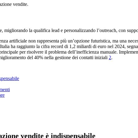
ne, migliorando la qualifica lead e personalizzando l’outreach, con suppo
nza artificiale non rappresenta più un’opzione futuristica, ma una neces
n Italia ha raggiunto la cifra record di 1,2 miliardi di euro nel 2024, se
incipale per risolvere il problema dell’inefficienza manuale. Implementa
miglioramento del 40% nella gestione dei contatti iniziali
2
.
spensabile
umenti
ore
azione vendite è indispensabile