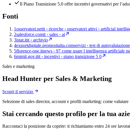
Il Piano Transizione 5.0 offre incentivi governativi per l’ad
Fonti
1
osservatori.net
it › ricerche › osservatori attivi › artificial intelli
2
salesforce.com
it › sales › ai
3
istat.it
it › archivio
4
exportdigitale.promositalia.com
servizi › test di autovalutazione
5
florence-one.it
news › 97 come usare l intelligenza artificiale ne
6
mimit.gov.it
it › incentivi › piano transizione 5 0
Sales e marketing
Head Hunter per Sales & Marketing
Scopri il servizio
Selezione di sales director, account e profili marketing: come valutare 
Stai cercando questo profilo per la tua azi
Raccontaci la posizione da coprire: ti richiamiamo entro 24 ore lavorat