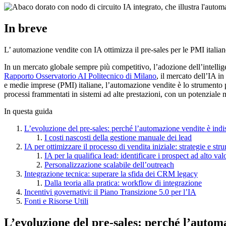
In breve
L’ automazione vendite con IA ottimizza il pre-sales per le PMI italia
In un mercato globale sempre più competitivo, l’adozione dell’intellige
Rapporto Osservatorio AI Politecnico di Milano
, il mercato dell’IA i
e medie imprese (PMI) italiane, l’automazione vendite è lo strumento pr
processi frammentati in sistemi ad alte prestazioni, con un potenziale 
In questa guida
L’evoluzione del pre-sales: perché l’automazione vendite è indi
I costi nascosti della gestione manuale dei lead
IA per ottimizzare il processo di vendita iniziale: strategie e str
IA per la qualifica lead: identificare i prospect ad alto val
Personalizzazione scalabile dell’outreach
Integrazione tecnica: superare la sfida dei CRM legacy
Dalla teoria alla pratica: workflow di integrazione
Incentivi governativi: il Piano Transizione 5.0 per l’IA
Fonti e Risorse Utili
L’evoluzione del pre-sales: perché l’autom