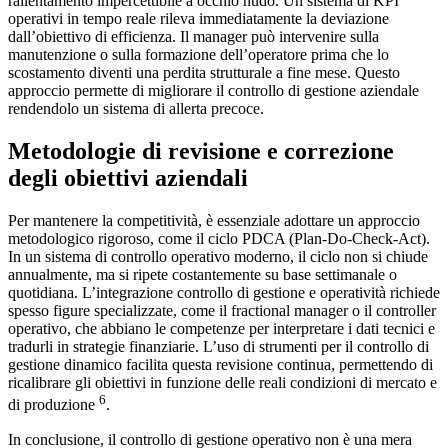
rallentamento impercettibile a occhio nudo. Un sistema di KPI
operativi in tempo reale rileva immediatamente la deviazione
dall’obiettivo di efficienza. Il manager può intervenire sulla
manutenzione o sulla formazione dell’operatore prima che lo
scostamento diventi una perdita strutturale a fine mese. Questo
approccio permette di migliorare il controllo di gestione aziendale
rendendolo un sistema di allerta precoce.
Metodologie di revisione e correzione
degli obiettivi aziendali
Per mantenere la competitività, è essenziale adottare un approccio
metodologico rigoroso, come il ciclo PDCA (Plan-Do-Check-Act).
In un sistema di controllo operativo moderno, il ciclo non si chiude
annualmente, ma si ripete costantemente su base settimanale o
quotidiana. L’integrazione controllo di gestione e operatività richiede
spesso figure specializzate, come il fractional manager o il controller
operativo, che abbiano le competenze per interpretare i dati tecnici e
tradurli in strategie finanziarie. L’uso di strumenti per il controllo di
gestione dinamico facilita questa revisione continua, permettendo di
ricalibrare gli obiettivi in funzione delle reali condizioni di mercato e
6
di produzione
.
In conclusione, il controllo di gestione operativo non è una mera