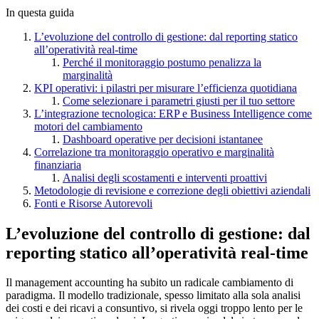
In questa guida
L’evoluzione del controllo di gestione: dal reporting statico
all’operatività real-time
Perché il monitoraggio postumo penalizza la
marginalità
KPI operativi: i pilastri per misurare l’efficienza quotidiana
Come selezionare i parametri giusti per il tuo settore
L’integrazione tecnologica: ERP e Business Intelligence come
motori del cambiamento
Dashboard operative per decisioni istantanee
Correlazione tra monitoraggio operativo e marginalità
finanziaria
Analisi degli scostamenti e interventi proattivi
Metodologie di revisione e correzione degli obiettivi aziendali
Fonti e Risorse Autorevoli
L’evoluzione del controllo di gestione: dal
reporting statico all’operatività real-time
Il management accounting ha subito un radicale cambiamento di
paradigma. Il modello tradizionale, spesso limitato alla sola analisi
dei costi e dei ricavi a consuntivo, si rivela oggi troppo lento per le