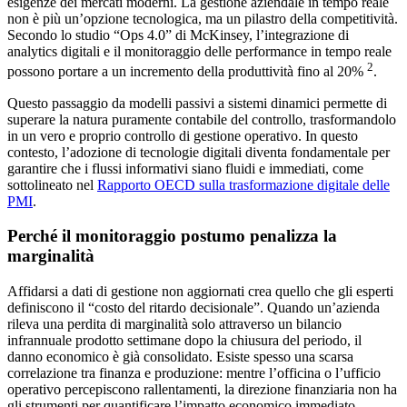
esigenze dei mercati moderni. La gestione aziendale in tempo reale
non è più un’opzione tecnologica, ma un pilastro della competitività.
Secondo lo studio “Ops 4.0” di McKinsey, l’integrazione di
analytics digitali e il monitoraggio delle performance in tempo reale
2
possono portare a un incremento della produttività fino al 20%
.
Questo passaggio da modelli passivi a sistemi dinamici permette di
superare la natura puramente contabile del controllo, trasformandolo
in un vero e proprio controllo di gestione operativo. In questo
contesto, l’adozione di tecnologie digitali diventa fondamentale per
garantire che i flussi informativi siano fluidi e immediati, come
sottolineato nel
Rapporto OECD sulla trasformazione digitale delle
PMI
.
Perché il monitoraggio postumo penalizza la
marginalità
Affidarsi a dati di gestione non aggiornati crea quello che gli esperti
definiscono il “costo del ritardo decisionale”. Quando un’azienda
rileva una perdita di marginalità solo attraverso un bilancio
infrannuale prodotto settimane dopo la chiusura del periodo, il
danno economico è già consolidato. Esiste spesso una scarsa
correlazione tra finanza e produzione: mentre l’officina o l’ufficio
operativo percepiscono rallentamenti, la direzione finanziaria non ha
gli strumenti per quantificare l’impatto economico immediato.