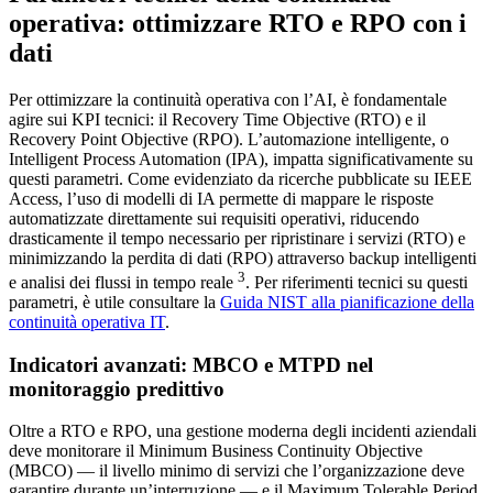
operativa: ottimizzare RTO e RPO con i
dati
Per ottimizzare la continuità operativa con l’AI, è fondamentale
agire sui KPI tecnici: il Recovery Time Objective (RTO) e il
Recovery Point Objective (RPO). L’automazione intelligente, o
Intelligent Process Automation (IPA), impatta significativamente su
questi parametri. Come evidenziato da ricerche pubblicate su IEEE
Access, l’uso di modelli di IA permette di mappare le risposte
automatizzate direttamente sui requisiti operativi, riducendo
drasticamente il tempo necessario per ripristinare i servizi (RTO) e
minimizzando la perdita di dati (RPO) attraverso backup intelligenti
3
e analisi dei flussi in tempo reale
. Per riferimenti tecnici su questi
parametri, è utile consultare la
Guida NIST alla pianificazione della
continuità operativa IT
.
Indicatori avanzati: MBCO e MTPD nel
monitoraggio predittivo
Oltre a RTO e RPO, una gestione moderna degli incidenti aziendali
deve monitorare il Minimum Business Continuity Objective
(MBCO) — il livello minimo di servizi che l’organizzazione deve
garantire durante un’interruzione — e il Maximum Tolerable Period