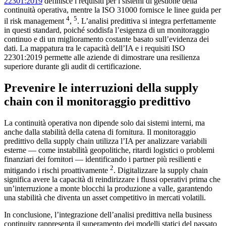
22301:2019
definisce i requisiti per i sistemi di gestione della
continuità operativa, mentre la ISO 31000 fornisce le linee guida per
4
5
il risk management
,
. L’analisi predittiva si integra perfettamente
in questi standard, poiché soddisfa l’esigenza di un monitoraggio
continuo e di un miglioramento costante basato sull’evidenza dei
dati. La mappatura tra le capacità dell’IA e i requisiti ISO
22301:2019 permette alle aziende di dimostrare una resilienza
superiore durante gli audit di certificazione.
Prevenire le interruzioni della supply
chain con il monitoraggio predittivo
La continuità operativa non dipende solo dai sistemi interni, ma
anche dalla stabilità della catena di fornitura. Il monitoraggio
predittivo della supply chain utilizza l’IA per analizzare variabili
esterne — come instabilità geopolitiche, ritardi logistici o problemi
finanziari dei fornitori — identificando i partner più resilienti e
2
mitigando i rischi proattivamente
. Digitalizzare la supply chain
significa avere la capacità di reindirizzare i flussi operativi prima che
un’interruzione a monte blocchi la produzione a valle, garantendo
una stabilità che diventa un asset competitivo in mercati volatili.
In conclusione, l’integrazione dell’analisi predittiva nella business
continuity rappresenta il superamento dei modelli statici del passato