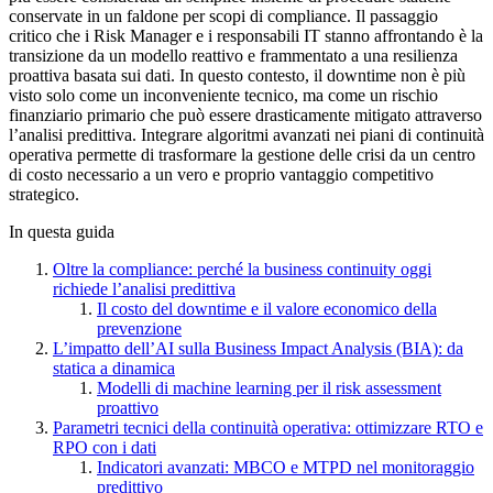
conservate in un faldone per scopi di compliance. Il passaggio
critico che i Risk Manager e i responsabili IT stanno affrontando è la
transizione da un modello reattivo e frammentato a una resilienza
proattiva basata sui dati. In questo contesto, il downtime non è più
visto solo come un inconveniente tecnico, ma come un rischio
finanziario primario che può essere drasticamente mitigato attraverso
l’analisi predittiva. Integrare algoritmi avanzati nei piani di continuità
operativa permette di trasformare la gestione delle crisi da un centro
di costo necessario a un vero e proprio vantaggio competitivo
strategico.
In questa guida
Oltre la compliance: perché la business continuity oggi
richiede l’analisi predittiva
Il costo del downtime e il valore economico della
prevenzione
L’impatto dell’AI sulla Business Impact Analysis (BIA): da
statica a dinamica
Modelli di machine learning per il risk assessment
proattivo
Parametri tecnici della continuità operativa: ottimizzare RTO e
RPO con i dati
Indicatori avanzati: MBCO e MTPD nel monitoraggio
predittivo