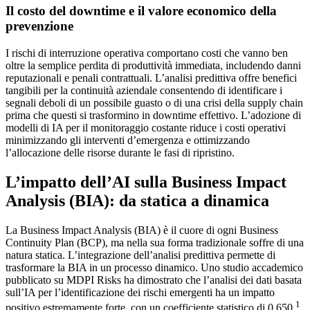
Il costo del downtime e il valore economico della
prevenzione
I rischi di interruzione operativa comportano costi che vanno ben
oltre la semplice perdita di produttività immediata, includendo danni
reputazionali e penali contrattuali. L’analisi predittiva offre benefici
tangibili per la continuità aziendale consentendo di identificare i
segnali deboli di un possibile guasto o di una crisi della supply chain
prima che questi si trasformino in downtime effettivo. L’adozione di
modelli di IA per il monitoraggio costante riduce i costi operativi
minimizzando gli interventi d’emergenza e ottimizzando
l’allocazione delle risorse durante le fasi di ripristino.
L’impatto dell’AI sulla Business Impact
Analysis (BIA): da statica a dinamica
La Business Impact Analysis (BIA) è il cuore di ogni Business
Continuity Plan (BCP), ma nella sua forma tradizionale soffre di una
natura statica. L’integrazione dell’analisi predittiva permette di
trasformare la BIA in un processo dinamico. Uno studio accademico
pubblicato su MDPI Risks ha dimostrato che l’analisi dei dati basata
sull’IA per l’identificazione dei rischi emergenti ha un impatto
1
positivo estremamente forte, con un coefficiente statistico di 0,650
.