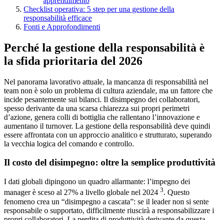
apprendimento
Checklist operativa: 5 step per una gestione della
responsabilità efficace
Fonti e Approfondimenti
Perché la gestione della responsabilità è
la sfida prioritaria del 2026
Nel panorama lavorativo attuale, la mancanza di responsabilità nel
team non è solo un problema di cultura aziendale, ma un fattore che
incide pesantemente sui bilanci. Il disimpegno dei collaboratori,
spesso derivante da una scarsa chiarezza sui propri perimetri
d’azione, genera colli di bottiglia che rallentano l’innovazione e
aumentano il turnover. La gestione della responsabilità deve quindi
essere affrontata con un approccio analitico e strutturato, superando
la vecchia logica del comando e controllo.
Il costo del disimpegno: oltre la semplice produttività
I dati globali dipingono un quadro allarmante: l’impegno dei
3
manager è sceso al 27% a livello globale nel 2024
. Questo
fenomeno crea un “disimpegno a cascata”: se il leader non si sente
responsabile o supportato, difficilmente riuscirà a responsabilizzare i
propri collaboratori. La perdita di produttività derivante da questa