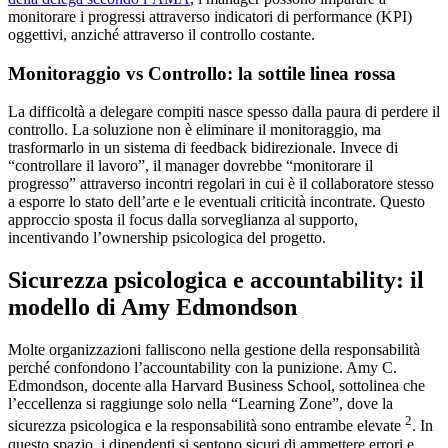
monitorare i progressi attraverso indicatori di performance (KPI)
oggettivi, anziché attraverso il controllo costante.
Monitoraggio vs Controllo: la sottile linea rossa
La difficoltà a delegare compiti nasce spesso dalla paura di perdere il
controllo. La soluzione non è eliminare il monitoraggio, ma
trasformarlo in un sistema di feedback bidirezionale. Invece di
“controllare il lavoro”, il manager dovrebbe “monitorare il
progresso” attraverso incontri regolari in cui è il collaboratore stesso
a esporre lo stato dell’arte e le eventuali criticità incontrate. Questo
approccio sposta il focus dalla sorveglianza al supporto,
incentivando l’ownership psicologica del progetto.
Sicurezza psicologica e accountability: il
modello di Amy Edmondson
Molte organizzazioni falliscono nella gestione della responsabilità
perché confondono l’accountability con la punizione. Amy C.
Edmondson, docente alla Harvard Business School, sottolinea che
l’eccellenza si raggiunge solo nella “Learning Zone”, dove la
2
sicurezza psicologica e la responsabilità sono entrambe elevate
. In
questo spazio, i dipendenti si sentono sicuri di ammettere errori e