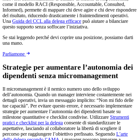
come il modello RACI (Responsible, Accountable, Consulted,
Informed), permette di mappare chi deve agire e chi deve rispondere
del risultato, riducendo drasticamente i fraintendimenti operativi.
Una
Guida del CCL alla delega efficace
può aiutare a bilanciare
questo supporto senza soffocare l’iniziativa.
Se stai leggendo perché devi coprire una posizione, possiamo darti
una mano.
Parliamone
Strategie per aumentare l’autonomia dei
dipendenti senza micromanagement
Il micromanagement è il nemico numero uno dello sviluppo
dell’autonomia. Quando un manager interviene costantemente nei
dettagli operativi, invia un messaggio implicito: “Non mi fido delle
tue capacità”. Per evitare questo errore, è necessario implementare
strategie per aumentare l’autonomia dei dipendenti basate su
milestone quantitative e checklist condivise. Utilizzare
Strumenti
pratici e checklist per la delega
consente di standardizzare le
aspettative, lasciando al collaboratore la libertà di scegliere il
percorso per raggiungere l’obiettivo prefissato. Seguendo
L’arte
della delega secondo l’AMA
, i manager possono imparare a