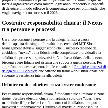
inerzia organizzativa costa miliardi ogni anno, rendendo la capacità
di delegare in modo efficace la competenza core per ogni leader che
voglia navigare con successo il 2026.
Costruire responsabilità chiara: il Nexus
tra persone e processi
Un errore comune è pensare che la delega fallisca a causa
dell’incapacità dei singoli. In realtà, le ricerche del MIT Sloan
Management Review suggeriscono che il successo dipende dal
cosiddetto “nexus” tra la fiducia nelle competenze individuali e la
1
solidità dei processi organizzativi
. Non basta fidarsi della persona;
bisogna avere fiducia nel sistema che supporta quella persona. Per
approfondire questo aspetto, è utile consultare i
Principi e processi di
delega di UC Berkeley
, che offrono un framework istituzionale per
superare la resistenza interna alla delega.
Definire ruoli e obiettivi senza creare confusione
Per costruire responsabilità chiara, è fondamentale eliminare le zone
grigie. Stabilire obiettivi chiari non significa solo dire “cosa” fare,
ma definire il “perché” e i confini entro cui il collaboratore può
muoversi autonomamente. L’utilizzo di matrici di responsabilità,