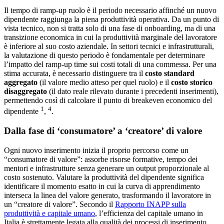
Il tempo di ramp-up ruolo è il periodo necessario affinché un nuovo
dipendente raggiunga la piena produttività operativa. Da un punto di
vista tecnico, non si tratta solo di una fase di onboarding, ma di una
transizione economica in cui la produttività marginale del lavoratore
è inferiore al suo costo aziendale. In settori tecnici e infrastrutturali,
la valutazione di questo periodo è fondamentale per determinare
l’impatto del ramp-up time sui costi totali di una commessa. Per una
stima accurata, è necessario distinguere tra il
costo standard
aggregato
(il valore medio atteso per quel ruolo) e il
costo storico
disaggregato
(il dato reale rilevato durante i precedenti inserimenti),
permettendo così di calcolare il punto di breakeven economico del
1
4
dipendente
,
.
Dalla fase di ‘consumatore’ a ‘creatore’ di valore
Ogni nuovo inserimento inizia il proprio percorso come un
“consumatore di valore”: assorbe risorse formative, tempo dei
mentori e infrastrutture senza generare un output proporzionale al
costo sostenuto. Valutare la produttività del dipendente significa
identificare il momento esatto in cui la curva di apprendimento
interseca la linea del valore generato, trasformando il lavoratore in
un “creatore di valore”. Secondo il
Rapporto INAPP sulla
produttività e capitale umano
, l’efficienza del capitale umano in
Italia è strettamente legata alla qualità dei processi di inserimento,