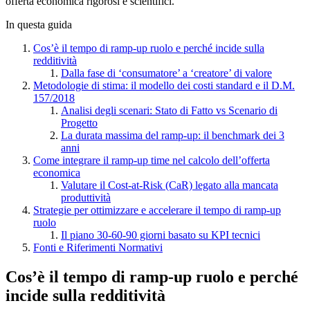
offerta economica rigorosi e scientifici.
In questa guida
Cos’è il tempo di ramp-up ruolo e perché incide sulla
redditività
Dalla fase di ‘consumatore’ a ‘creatore’ di valore
Metodologie di stima: il modello dei costi standard e il D.M.
157/2018
Analisi degli scenari: Stato di Fatto vs Scenario di
Progetto
La durata massima del ramp-up: il benchmark dei 3
anni
Come integrare il ramp-up time nel calcolo dell’offerta
economica
Valutare il Cost-at-Risk (CaR) legato alla mancata
produttività
Strategie per ottimizzare e accelerare il tempo di ramp-up
ruolo
Il piano 30-60-90 giorni basato su KPI tecnici
Fonti e Riferimenti Normativi
Cos’è il tempo di ramp-up ruolo e perché
incide sulla redditività