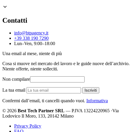
Contatti
info@btpagency.it
+39 338 190 7290
Lun–Ven, 9:00–18:00
Una email al mese, niente di più
Cosa si muove nel mercato del lavoro e le guide nuove dell’archivio.
Niente offerte, niente solleciti.
Non compilare
La tua email
Iscriviti
Confermi dall’email, ti cancelli quando vuoi.
Informativa
© 2026
Best Tech Partner SRL
— P.IVA 13224220965
·
Via
Lodovico Il Moro, 133, 20142 Milano
Privacy Policy
FAQ