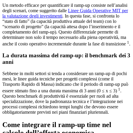
Un metodo efficace per quantificare il ramp-up consiste nell’analisi
degli scenari, come suggerito dalle
Linee Guida Operative MIT per
la valutazione degli investimenti
. In questa fase, si confronta lo
“stato di fatto” (la capacità produttiva attuale del team) con lo
“scenario di progetto” (la capacità attesa dopo l’inserimento e il
completamento del ramp-up). Questo differenziale permette di
determinare non solo il tempo necessario alla piena operatività, ma
1
anche il costo operativo incrementale durante la fase di transizione
.
La durata massima del ramp-up: il benchmark dei 3
anni
Sebbene in molti settori si tenda a considerare un ramp-up di pochi
mesi, le linee guida tecniche per progetti complessi (come il
Trasporto Rapido di Massa) indicano che il periodo di ramp-up può
1
essere stimato fino a una durata massima di 3 anni (0 ≤ x ≤ 3)
.
Questo benchmark di produttività è essenziale per ruoli ad alta
specializzazione, dove la padronanza tecnica e l’integrazione nei
processi complessi richiedono tempi lunghi che devono essere
obbligatoriamente previsti nei piani finanziari pluriennali.
Come integrare il ramp-up time nel
calcolo dell’offerta economica