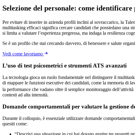
Selezione del personale: come identificare 
Per evitare di inserire in azienda profili inclini al sovraccarico, la Ta
multitasking efficaci significa cercare candidati che possiedano una s
si limita a valutare l’esperienza pregressa, ma indaga la resilienza cogn
Se è un profilo che stai cercando davvero, di benessere e salute organ
Vedi come lavoriamo
L’uso di test psicometrici e strumenti ATS avanzati
La tecnologia gioca un ruolo fondamentale nel distinguere il multitask
di mappare le funzioni esecutive dei candidati, come la memoria di lavo
la performance che vadano oltre il semplice monitoraggio dell’attività
contesti ad alta intensità.
Domande comportamentali per valutare la gestione de
Durante il colloquio, è essenziale utilizzare domande comportamentali 
quesiti come:
“Descrivi una situazione in cui hai dovuto gestire tre progetti pr