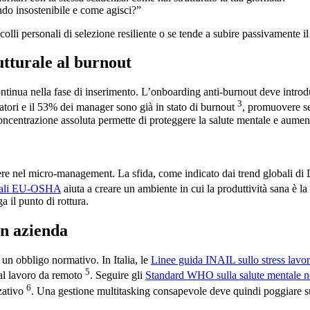
ando insostenibile e come agisci?”
lli personali di selezione resiliente o se tende a subire passivamente il
tturale al burnout
continua nella fase di inserimento. L’onboarding anti-burnout deve introd
3
tori e il 53% dei manager sono già in stato di burnout
, promuovere se
concentrazione assoluta permette di proteggere la salute mentale e aument
 nel micro-management. La sfida, come indicato dai trend globali di Deloit
ociali EU-OSHA
aiuta a creare un ambiente in cui la produttività sana è 
ga il punto di rottura.
in azienda
un obbligo normativo. In Italia, le
Linee guida INAIL sullo stress lavor
5
 dal lavoro da remoto
. Seguire gli
Standard WHO sulla salute mentale n
6
zzativo
. Una gestione multitasking consapevole deve quindi poggiare su 