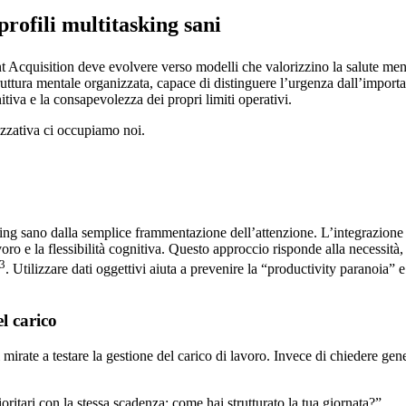
profili multitasking sani
lent Acquisition deve evolvere verso modelli che valorizzino la salute men
truttura mentale organizzata, capace di distinguere l’urgenza dall’impor
itiva e la consapevolezza dei propri limiti operativi.
izzativa ci occupiamo noi.
ing sano dalla semplice frammentazione dell’attenzione. L’integrazione d
ro e la flessibilità cognitiva. Questo approccio risponde alla necessità
3
. Utilizzare dati oggettivi aiuta a prevenire la “productivity paranoia” 
l carico
mirate a testare la gestione del carico di lavoro. Invece di chiedere gen
ioritari con la stessa scadenza: come hai strutturato la tua giornata?”