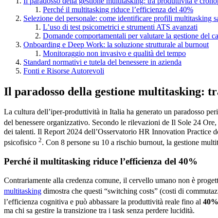
Il paradosso della gestione multitasking: tra produttività e cron
Perché il multitasking riduce l’efficienza del 40%
Selezione del personale: come identificare profili multitasking s
L’uso di test psicometrici e strumenti ATS avanzati
Domande comportamentali per valutare la gestione del ca
Onboarding e Deep Work: la soluzione strutturale al burnout
Monitoraggio non invasivo e qualità del tempo
Standard normativi e tutela del benessere in azienda
Fonti e Risorse Autorevoli
Il paradosso della gestione multitasking: t
La cultura dell’iper-produttività in Italia ha generato un paradosso peri
del benessere organizzativo. Secondo le rilevazioni de Il Sole 24 Ore, i
dei talenti. Il Report 2024 dell’Osservatorio HR Innovation Practice de
2
psicofisico
. Con 8 persone su 10 a rischio burnout, la gestione mult
Perché il multitasking riduce l’efficienza del 40%
Contrariamente alla credenza comune, il cervello umano non è progetta
multitasking
dimostra che questi “switching costs” (costi di commuta
l’efficienza cognitiva e può abbassare la produttività reale fino al
40
ma chi sa gestire la transizione tra i task senza perdere lucidità.