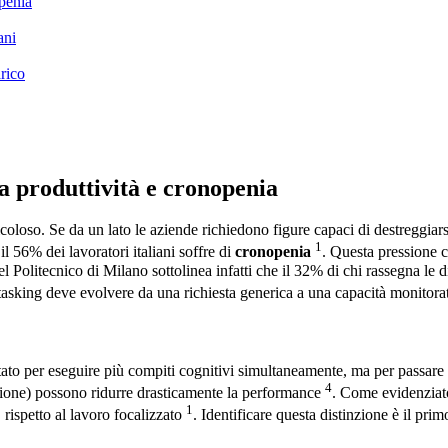
openia
ani
rico
ra produttività e cronopenia
coloso. Se da un lato le aziende richiedono figure capaci di destreggiarsi 
1
l 56% dei lavoratori italiani soffre di
cronopenia
. Questa pressione c
l Politecnico di Milano sottolinea infatti che il 32% di chi rassegna le 
itasking deve evolvere da una richiesta generica a una capacità monitora
to per eseguire più compiti cognitivi simultaneamente, ma per passare 
4
zione) possono ridurre drasticamente la performance
. Come evidenziato
1
%
rispetto al lavoro focalizzato
. Identificare questa distinzione è il pri