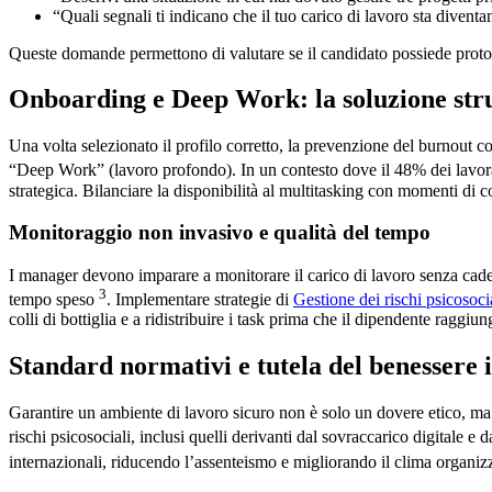
“Quali segnali ti indicano che il tuo carico di lavoro sta divent
Queste domande permettono di valutare se il candidato possiede protoco
Onboarding e Deep Work: la soluzione stru
Una volta selezionato il profilo corretto, la prevenzione del burnout 
“Deep Work” (lavoro profondo). In un contesto dove il 48% dei lavora
strategica. Bilanciare la disponibilità al multitasking con momenti di 
Monitoraggio non invasivo e qualità del tempo
I manager devono imparare a monitorare il carico di lavoro senza cadere
3
tempo speso
. Implementare strategie di
Gestione dei rischi psicos
colli di bottiglia e a ridistribuire i task prima che il dipendente raggiun
Standard normativi e tutela del benessere 
Garantire un ambiente di lavoro sicuro non è solo un dovere etico, ma 
rischi psicosociali, inclusi quelli derivanti dal sovraccarico digitale e
internazionali, riducendo l’assenteismo e migliorando il clima organi