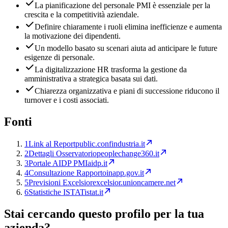
La pianificazione del personale PMI è essenziale per la
crescita e la competitività aziendale.
Definire chiaramente i ruoli elimina inefficienze e aumenta
la motivazione dei dipendenti.
Un modello basato su scenari aiuta ad anticipare le future
esigenze di personale.
La digitalizzazione HR trasforma la gestione da
amministrativa a strategica basata sui dati.
Chiarezza organizzativa e piani di successione riducono il
turnover e i costi associati.
Fonti
1
Link al Report
public.confindustria.it
2
Dettagli Osservatorio
peoplechange360.it
3
Portale AIDP PMI
aidp.it
4
Consultazione Rapporto
inapp.gov.it
5
Previsioni Excelsior
excelsior.unioncamere.net
6
Statistiche ISTAT
istat.it
Stai cercando questo profilo per la tua
azienda?