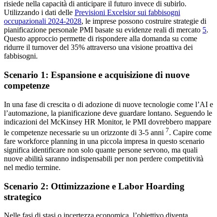
risiede nella capacità di anticipare il futuro invece di subirlo.
Utilizzando i dati delle
Previsioni Excelsior sui fabbisogni
occupazionali 2024-2028
, le imprese possono costruire strategie di
pianificazione personale PMI basate su evidenze reali di mercato
5
.
Questo approccio permette di rispondere alla domanda su come
ridurre il turnover del 35% attraverso una visione proattiva dei
fabbisogni.
Scenario 1: Espansione e acquisizione di nuove
competenze
In una fase di crescita o di adozione di nuove tecnologie come l’AI e
l’automazione, la pianificazione deve guardare lontano. Seguendo le
indicazioni del McKinsey HR Monitor, le PMI dovrebbero mappare
7
le competenze necessarie su un orizzonte di 3-5 anni
. Capire come
fare workforce planning in una piccola impresa in questo scenario
significa identificare non solo quante persone servono, ma quali
nuove abilità saranno indispensabili per non perdere competitività
nel medio termine.
Scenario 2: Ottimizzazione e Labor Hoarding
strategico
Nelle fasi di stasi o incertezza economica, l’obiettivo diventa