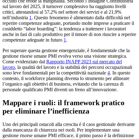
occulto che erode la marginalità. Secondo l’Indagine Confindustria
sul lavoro del 2025, il turnover complessivo ha raggiunto livelli
critici, attestandosi al 57,2% nel settore dei servizi e al 21,9%
nell’industria
1
. Questo fenomeno è alimentato dalla difficoltà nel
reperire competenze adeguate, portando molte imprese a praticare il
cosiddetto “labor hoarding”: la tendenza a trattenere i lavoratori
anche in fasi di calo produttivo per il timore di non riuscire a reperire
competenze adeguate in futuro
1
.
Per superare questa gestione emergenziale, è fondamentale che la
gestione risorse umane PMI evolva verso una visione strategica.
Come evidenziato dal
Rapporto INAPP 2023 sul mercato del
lavoro
, la qualità del lavoro e la stabilità dei percorsi occupazionali
sono leve fondamentali per la competitività nazionale
4
. In questo
contesto, il workforce planning diventa lo strumento per allineare
l’organico agli obiettivi di business, evitando che la carenza di
personale qualificato PMI diventi un freno all’innovazione.
Mappare i ruoli: il framework pratico
per eliminare l’inefficienza
Uno dei principali ostacoli alla crescita è il caos gestionale derivante
dalla mancanza di chiarezza nei ruoli. Per implementare una
gestione risorse umane PMI efficace, il primo passo è la definizione