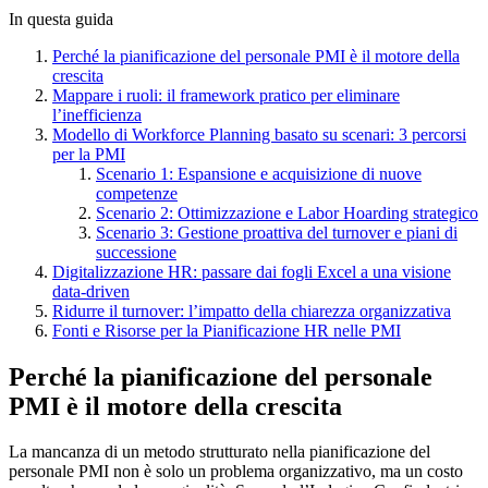
In questa guida
Perché la pianificazione del personale PMI è il motore della
crescita
Mappare i ruoli: il framework pratico per eliminare
l’inefficienza
Modello di Workforce Planning basato su scenari: 3 percorsi
per la PMI
Scenario 1: Espansione e acquisizione di nuove
competenze
Scenario 2: Ottimizzazione e Labor Hoarding strategico
Scenario 3: Gestione proattiva del turnover e piani di
successione
Digitalizzazione HR: passare dai fogli Excel a una visione
data-driven
Ridurre il turnover: l’impatto della chiarezza organizzativa
Fonti e Risorse per la Pianificazione HR nelle PMI
Perché la pianificazione del personale
PMI è il motore della crescita
La mancanza di un metodo strutturato nella pianificazione del
personale PMI non è solo un problema organizzativo, ma un costo