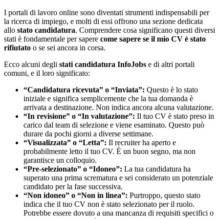
I portali di lavoro online sono diventati strumenti indispensabili per
la ricerca di impiego, e molti di essi offrono una sezione dedicata
allo
stato candidatura
. Comprendere cosa significano questi diversi
stati è fondamentale per sapere
come sapere se il mio CV è stato
rifiutato
o se sei ancora in corsa.
Ecco alcuni degli
stati candidatura InfoJobs
e di altri portali
comuni, e il loro significato:
“Candidatura ricevuta” o “Inviata”:
Questo è lo stato
iniziale e significa semplicemente che la tua domanda è
arrivata a destinazione. Non indica ancora alcuna valutazione.
“In revisione” o “In valutazione”:
Il tuo CV è stato preso in
carico dal team di selezione e viene esaminato. Questo può
durare da pochi giorni a diverse settimane.
“Visualizzata” o “Letta”:
Il recruiter ha aperto e
probabilmente letto il tuo CV. È un buon segno, ma non
garantisce un colloquio.
“Pre-selezionato” o “Idoneo”:
La tua candidatura ha
superato una prima scrematura e sei considerato un potenziale
candidato per la fase successiva.
“Non idoneo” o “Non in linea”:
Purtroppo, questo stato
indica che il tuo CV non è stato selezionato per il ruolo.
Potrebbe essere dovuto a una mancanza di requisiti specifici o