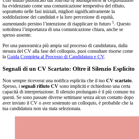
Uno studio pubblicato dal
Journal of Management & Organization
ha evidenziato come una comunicazione tempestiva del rifiuto,
soprattutto nelle fasi iniziali, migliori significativamente la
soddisfazione dei candidati e la loro percezione di equità,
1
aumentando persino l’intenzione di riapplicare in futuro
. Questo
sottolinea l’importanza di una comunicazione chiara, anche se
spesso assente.
Per una panoramica più ampia sul processo di candidatura, dalla
stesura del CV alla fase del colloquio, puoi consultare risorse come
la
Guida Completa al Processo di Candidatura e CV
.
Segnali di un CV Scartato: Oltre il Silenzio Esplicito
Non sempre riceverai una notifica esplicita che il tuo
CV scartato
.
Spesso, i
segnali rifiuto CV
sono impliciti e richiedono una certa
capacità di interpretazione. Il silenzio prolungato è il più comune tra
questi. Se sono passate diverse settimane senza alcun contatto dopo
aver inviato il CV o aver sostenuto un colloquio, è probabile che la
tua candidatura non sia stata selezionata.