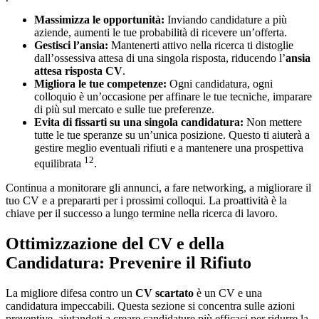
Massimizza le opportunità:
Inviando candidature a più
aziende, aumenti le tue probabilità di ricevere un’offerta.
Gestisci l’ansia:
Mantenerti attivo nella ricerca ti distoglie
dall’ossessiva attesa di una singola risposta, riducendo l’
ansia
attesa risposta CV
.
Migliora le tue competenze:
Ogni candidatura, ogni
colloquio è un’occasione per affinare le tue tecniche, imparare
di più sul mercato e sulle tue preferenze.
Evita di fissarti su una singola candidatura:
Non mettere
tutte le tue speranze su un’unica posizione. Questo ti aiuterà a
gestire meglio eventuali rifiuti e a mantenere una prospettiva
12
equilibrata
.
Continua a monitorare gli annunci, a fare networking, a migliorare il
tuo CV e a prepararti per i prossimi colloqui. La proattività è la
chiave per il successo a lungo termine nella ricerca di lavoro.
Ottimizzazione del CV e della
Candidatura: Prevenire il Rifiuto
La migliore difesa contro un
CV scartato
è un CV e una
candidatura impeccabili. Questa sezione si concentra sulle azioni
preventive, aiutandoti a creare candidature più efficaci per ridurre la