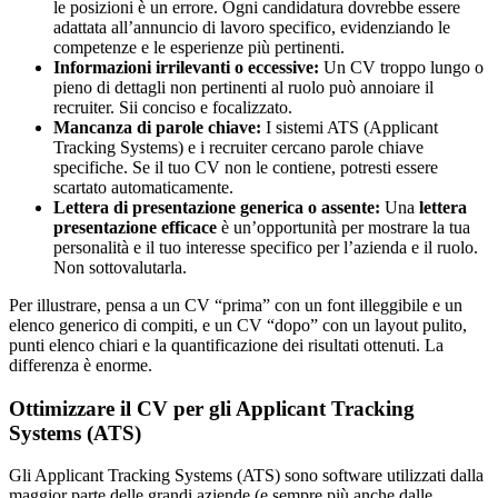
le posizioni è un errore. Ogni candidatura dovrebbe essere
adattata all’annuncio di lavoro specifico, evidenziando le
competenze e le esperienze più pertinenti.
Informazioni irrilevanti o eccessive:
Un CV troppo lungo o
pieno di dettagli non pertinenti al ruolo può annoiare il
recruiter. Sii conciso e focalizzato.
Mancanza di parole chiave:
I sistemi ATS (Applicant
Tracking Systems) e i recruiter cercano parole chiave
specifiche. Se il tuo CV non le contiene, potresti essere
scartato automaticamente.
Lettera di presentazione generica o assente:
Una
lettera
presentazione efficace
è un’opportunità per mostrare la tua
personalità e il tuo interesse specifico per l’azienda e il ruolo.
Non sottovalutarla.
Per illustrare, pensa a un CV “prima” con un font illeggibile e un
elenco generico di compiti, e un CV “dopo” con un layout pulito,
punti elenco chiari e la quantificazione dei risultati ottenuti. La
differenza è enorme.
Ottimizzare il CV per gli Applicant Tracking
Systems (ATS)
Gli Applicant Tracking Systems (ATS) sono software utilizzati dalla
maggior parte delle grandi aziende (e sempre più anche dalle