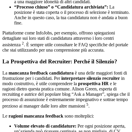
a una maggiore idoneità di altri candidati.
“Processo chiuso” o “Candidatura archiviata”:
La
posizione è stata coperta o il processo di selezione è terminato.
Anche in questo caso, la tua candidatura non è andata a buon
fine.
Piattaforme come InfoJobs, per esempio, offrono spiegazioni
dettagliate sui loro stati di candidatura attraverso i loro centri
2
assistenza
. È sempre utile consultare le FAQ specifiche del portale
che stai utilizzando per una comprensione più accurata.
La Prospettiva del Recruiter: Perché il Silenzio?
La
mancanza feedback candidatura
è una delle maggiori fonti di
frustrazione per i candidati. Per
interpretare silenzio recruiter
in
modo costruttivo, è utile comprendere la
prospettiva HR
e le
ragioni dietro questa pratica comune. Alison Green, esperta di
recruiting e autrice del popolare blog “Ask a Manager”, spiega che il
processo di assunzione è estremamente impegnativo e sottrae tempo
5
prezioso ai manager dalle loro altre mansioni
.
Le
ragioni mancanza feedback
sono molteplici:
Volume elevato di candidature:
Per ogni posizione aperta,
un’azienda può ricevere centinaia, se non migliaia, di CV.