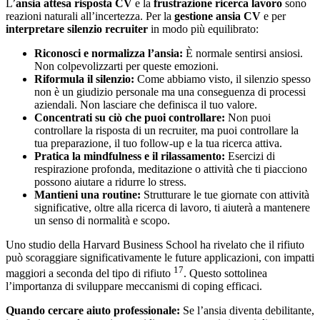
L’
ansia attesa risposta CV
e la
frustrazione ricerca lavoro
sono
reazioni naturali all’incertezza. Per la
gestione ansia CV
e per
interpretare silenzio recruiter
in modo più equilibrato:
Riconosci e normalizza l’ansia:
È normale sentirsi ansiosi.
Non colpevolizzarti per queste emozioni.
Riformula il silenzio:
Come abbiamo visto, il silenzio spesso
non è un giudizio personale ma una conseguenza di processi
aziendali. Non lasciare che definisca il tuo valore.
Concentrati su ciò che puoi controllare:
Non puoi
controllare la risposta di un recruiter, ma puoi controllare la
tua preparazione, il tuo follow-up e la tua ricerca attiva.
Pratica la mindfulness e il rilassamento:
Esercizi di
respirazione profonda, meditazione o attività che ti piacciono
possono aiutare a ridurre lo stress.
Mantieni una routine:
Strutturare le tue giornate con attività
significative, oltre alla ricerca di lavoro, ti aiuterà a mantenere
un senso di normalità e scopo.
Uno studio della Harvard Business School ha rivelato che il rifiuto
può scoraggiare significativamente le future applicazioni, con impatti
17
maggiori a seconda del tipo di rifiuto
. Questo sottolinea
l’importanza di sviluppare meccanismi di coping efficaci.
Quando cercare aiuto professionale:
Se l’ansia diventa debilitante,