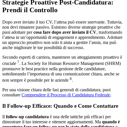
Strategie Proattive Post-Candidatura:
Prendi il Controllo
Dopo aver inviato il tuo CV, l’attesa può essere snervante. Tuttavia,
non devi rimanere passivo. Esistono diverse strategie proattive che
puoi adottare per
cosa fare dopo aver inviato il CV
, trasformando
l’attesa in un’opportunità di engagement e apprendimento. Adottare
un approccio proattivo non solo ti aiuta a gestire l’ansia, ma può
anche migliorare le tue possibilità di successo.
Secondo esperti di carriera, mantenere un atteggiamento proattivo è
7
cruciale
. La Society for Human Resource Management (SHRM)
promuove le best practice nella gestione delle candidature,
sottolineando l’importanza di una comunicazione chiara, anche se
8
non sempre è possibile per le aziende
.
Per una visione chiara delle fasi generali di candidatura, puoi
consultare
Comprendere il Processo di Candidatura Federale
.
Il Follow-up Efficace: Quando e Come Contattare
Il
follow-up candidatura
è una delle tattiche più efficaci per
dimostrare il tuo interesse e ottenere aggiornamenti. Ma
quando è
opportuno fare un follow-up per lo stato della candidatura
e