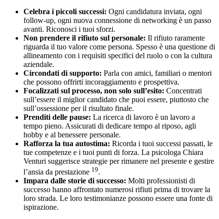
Celebra i piccoli successi:
Ogni candidatura inviata, ogni
follow-up, ogni nuova connessione di networking è un passo
avanti. Riconosci i tuoi sforzi.
Non prendere il rifiuto sul personale:
Il rifiuto raramente
riguarda il tuo valore come persona. Spesso è una questione di
allineamento con i requisiti specifici del ruolo o con la cultura
aziendale.
Circondati di supporto:
Parla con amici, familiari o mentori
che possono offrirti incoraggiamento e prospettiva.
Focalizzati sul processo, non solo sull’esito:
Concentrati
sull’essere il miglior candidato che puoi essere, piuttosto che
sull’ossessione per il risultato finale.
Prenditi delle pause:
La ricerca di lavoro è un lavoro a
tempo pieno. Assicurati di dedicare tempo al riposo, agli
hobby e al benessere personale.
Rafforza la tua autostima:
Ricorda i tuoi successi passati, le
tue competenze e i tuoi punti di forza. La psicologa Chiara
Venturi suggerisce strategie per rimanere nel presente e gestire
19
l’ansia da prestazione
.
Impara dalle storie di successo:
Molti professionisti di
successo hanno affrontato numerosi rifiuti prima di trovare la
loro strada. Le loro testimonianze possono essere una fonte di
ispirazione.