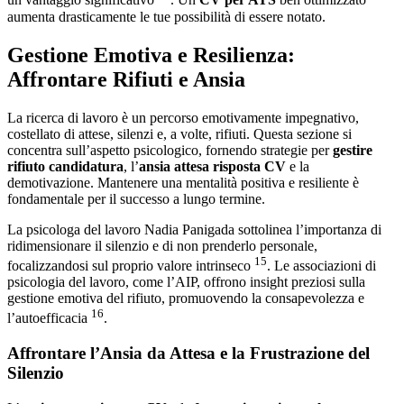
un vantaggio significativo
. Un
CV per ATS
ben ottimizzato
aumenta drasticamente le tue possibilità di essere notato.
Gestione Emotiva e Resilienza:
Affrontare Rifiuti e Ansia
La ricerca di lavoro è un percorso emotivamente impegnativo,
costellato di attese, silenzi e, a volte, rifiuti. Questa sezione si
concentra sull’aspetto psicologico, fornendo strategie per
gestire
rifiuto candidatura
, l’
ansia attesa risposta CV
e la
demotivazione. Mantenere una mentalità positiva e resiliente è
fondamentale per il successo a lungo termine.
La psicologa del lavoro Nadia Panigada sottolinea l’importanza di
ridimensionare il silenzio e di non prenderlo personale,
15
focalizzandosi sul proprio valore intrinseco
. Le associazioni di
psicologia del lavoro, come l’AIP, offrono insight preziosi sulla
gestione emotiva del rifiuto, promuovendo la consapevolezza e
16
l’autoefficacia
.
Affrontare l’Ansia da Attesa e la Frustrazione del
Silenzio