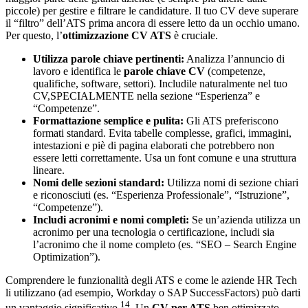
piccole) per gestire e filtrare le candidature. Il tuo CV deve superare
il “filtro” dell’ATS prima ancora di essere letto da un occhio umano.
Per questo, l’
ottimizzazione CV ATS
è cruciale.
Utilizza parole chiave pertinenti:
Analizza l’annuncio di
lavoro e identifica le
parole chiave CV
(competenze,
qualifiche, software, settori). Includile naturalmente nel tuo
CV,SPECIALMENTE nella sezione “Esperienza” e
“Competenze”.
Formattazione semplice e pulita:
Gli ATS preferiscono
formati standard. Evita tabelle complesse, grafici, immagini,
intestazioni e piè di pagina elaborati che potrebbero non
essere letti correttamente. Usa un font comune e una struttura
lineare.
Nomi delle sezioni standard:
Utilizza nomi di sezione chiari
e riconosciuti (es. “Esperienza Professionale”, “Istruzione”,
“Competenze”).
Includi acronimi e nomi completi:
Se un’azienda utilizza un
acronimo per una tecnologia o certificazione, includi sia
l’acronimo che il nome completo (es. “SEO – Search Engine
Optimization”).
Comprendere le funzionalità degli ATS e come le aziende HR Tech
li utilizzano (ad esempio, Workday o SAP SuccessFactors) può darti
14