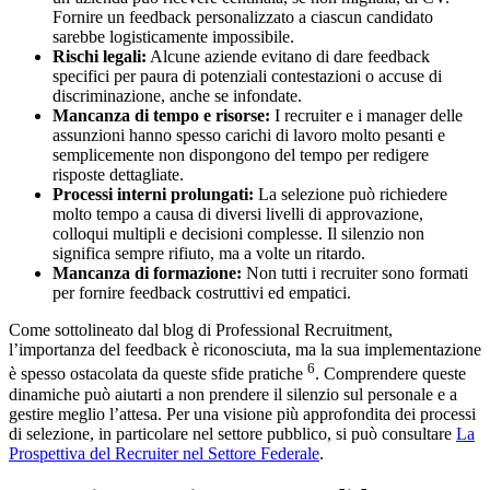
Fornire un feedback personalizzato a ciascun candidato
sarebbe logisticamente impossibile.
Rischi legali:
Alcune aziende evitano di dare feedback
specifici per paura di potenziali contestazioni o accuse di
discriminazione, anche se infondate.
Mancanza di tempo e risorse:
I recruiter e i manager delle
assunzioni hanno spesso carichi di lavoro molto pesanti e
semplicemente non dispongono del tempo per redigere
risposte dettagliate.
Processi interni prolungati:
La selezione può richiedere
molto tempo a causa di diversi livelli di approvazione,
colloqui multipli e decisioni complesse. Il silenzio non
significa sempre rifiuto, ma a volte un ritardo.
Mancanza di formazione:
Non tutti i recruiter sono formati
per fornire feedback costruttivi ed empatici.
Come sottolineato dal blog di Professional Recruitment,
l’importanza del feedback è riconosciuta, ma la sua implementazione
6
è spesso ostacolata da queste sfide pratiche
. Comprendere queste
dinamiche può aiutarti a non prendere il silenzio sul personale e a
gestire meglio l’attesa. Per una visione più approfondita dei processi
di selezione, in particolare nel settore pubblico, si può consultare
La
Prospettiva del Recruiter nel Settore Federale
.