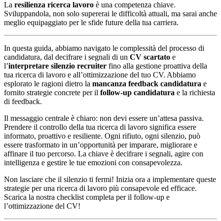
La
resilienza ricerca lavoro
è una competenza chiave.
Sviluppandola, non solo supererai le difficoltà attuali, ma sarai anche
meglio equipaggiato per le sfide future della tua carriera.
In questa guida, abbiamo navigato le complessità del processo di
candidatura, dal decifrare i segnali di un
CV scartato
e
l’
interpretare silenzio recruiter
fino alla gestione proattiva della
tua ricerca di lavoro e all’ottimizzazione del tuo CV. Abbiamo
esplorato le ragioni dietro la
mancanza feedback candidatura
e
fornito strategie concrete per il
follow-up candidatura
e la richiesta
di feedback.
Il messaggio centrale è chiaro: non devi essere un’attesa passiva.
Prendere il controllo della tua ricerca di lavoro significa essere
informato, proattivo e resiliente. Ogni rifiuto, ogni silenzio, può
essere trasformato in un’opportunità per imparare, migliorare e
affinare il tuo percorso. La chiave è decifrare i segnali, agire con
intelligenza e gestire le tue emozioni con consapevolezza.
Non lasciare che il silenzio ti fermi! Inizia ora a implementare queste
strategie per una ricerca di lavoro più consapevole ed efficace.
Scarica la nostra checklist completa per il follow-up e
l’ottimizzazione del CV!