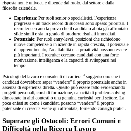
risposta non è univoca e dipende dal ruolo, dal settore e dalla
filosofia aziendale.
Esperienza
: Per ruoli senior o specialistici, l’esperienza
pregressa e un track record di successi sono spesso prioritari. I
recruiter cercano la prova che il candidato abbia già affrontato
sfide simili e sia in grado di produrre risultati immediati.
Potenziale
: Per ruoli entry-level, posizioni che richiedono
nuove competenze o in aziende in rapida crescita, il potenziale
di apprendimento, l’adattabilità e la proattività possono essere
più importanti. I recruiter cercano candidati con una forte
motivazione, intelligenza e la capacità di svilupparsi nel
tempo.
9
Psicologi del lavoro e consulenti di carriera
suggeriscono che i
candidati dovrebbero saper “vendere” il proprio potenziale anche in
assenza di esperienza diretta. Questo può essere fatto evidenziando
progetti personali, corsi di formazione, capacità di problem-solving
dimostrate in altri contesti o una genuina curiosità per il settore. La
poca enfasi su come i candidati possono “vendere” il proprio
potenziale di crescita viene qui affrontata, fornendo consigli pratici.
Superare gli Ostacoli: Errori Comuni e
Difficoltà nella Ricerca Lavoro