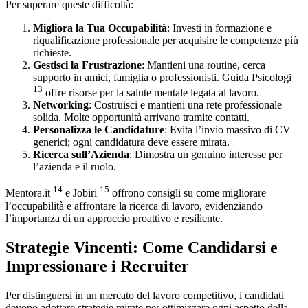
Per superare queste difficoltà:
Migliora la Tua Occupabilità
: Investi in formazione e
riqualificazione professionale per acquisire le competenze più
richieste.
Gestisci la Frustrazione
: Mantieni una routine, cerca
supporto in amici, famiglia o professionisti. Guida Psicologi
13
offre risorse per la salute mentale legata al lavoro.
Networking
: Costruisci e mantieni una rete professionale
solida. Molte opportunità arrivano tramite contatti.
Personalizza le Candidature
: Evita l’invio massivo di CV
generici; ogni candidatura deve essere mirata.
Ricerca sull’Azienda
: Dimostra un genuino interesse per
l’azienda e il ruolo.
14
15
Mentora.it
e Jobiri
offrono consigli su come migliorare
l’occupabilità e affrontare la ricerca di lavoro, evidenziando
l’importanza di un approccio proattivo e resiliente.
Strategie Vincenti: Come Candidarsi e
Impressionare i Recruiter
Per distinguersi in un mercato del lavoro competitivo, i candidati
devono adottare strategie mirate per ottimizzare ogni aspetto della