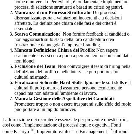
nome o università. Per evitarli, è fondamentale implementare
processi di selezione strutturati e basati su criteri oggettivi.
Mancanza di un Processo Strutturato
: Un processo
disorganizzato porta a valutazioni incoerenti e a decisioni
affrettate. La definizione chiara delle fasi e dei criteri è
essenziale.
Scarsa Comunicazione
: Non fornire feedback ai candidati o
non aggiornarli sullo stato della loro candidatura crea
frustrazione e danneggia l’employer branding.
Mancata Definizione Chiara del Profilo
: Non sapere
esattamente cosa si cerca porta a perdere tempo con candidati
non idonei.
Esclusione del Team
: Non coinvolgere il team di hiring nella
definizione del profilo e nelle interviste può portare a un
cultural mismatch.
Focalizzarsi Solo sulle Hard Skills
: Ignorare le soft skills e il
cultural fit può portare ad assumere persone tecnicamente
capaci ma non adatte all’ambiente di lavoro.
Mancata Gestione delle Aspettative dei Candidati
:
Promettere troppo o non essere trasparenti sulle sfide del ruolo
può portare a un rapido turnover.
La formazione dei recruiter è essenziale per prevenire questi errori,
così come l’implementazione di processi equi e oggettivi. Fonti
10
11
12
come Klaaryo
, Imprenditore.info
e Bmanagement
offrono