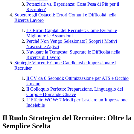
Potenziale vs. Esperienza: Cosa Pesa di Più per il
Recruiter?
Superare gli Ostacoli: Errori Comuni e Difficoltà nella
Ricerca Lavoro
I 7 Errori Capitali del Recruiter: Come Evitarli e
Migliorare le Assunzioni
Perché Non Vengo Selezionato? Scopri i Motivi
Nascosti e Agisci
Navigare la Tempesta: Superare le Difficoltà nella
Ricerca di Lavoro
Strategie Vincenti: Come Candidarsi e Impressionare i
Recruiter
Il CV da 6 Secondi: Ottimizzazione per ATS e Occhio
Umano
Il Colloquio Perfetto: Preparazione, Linguaggio del
Corpo e Domande Chiave
L’Effetto WOW: 7 Modi per Lasciare un’Impressione
Indelebile
Il Ruolo Strategico del Recruiter: Oltre la
Semplice Scelta